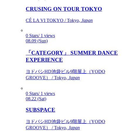
CRUSING ON TOUR TOKYO
CÉ LA VI TOKYO / Tokyo,
Japan
0 Stars/ 1 views
08.09 (Sun)
「CATEGORY」 SUMMER DANCE
EXPERIENCE
ヨドバシHD池袋ビル9階屋上（YODO
GROOVE） / Tokyo,
Japan
0 Stars/ 1 views
08.22 (Sat)
SUBSPACE
ヨドバシHD池袋ビル9階屋上（YODO
GROOVE） / Tokyo,
Japan