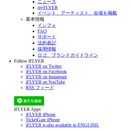
ニュース
myFLYER
イベント、アーティスト、会場を掲載
基本情報
インフォ
FAQ
サポート
法的表記
採用情報
ロゴ、ブランドガイドライン
Follow iFLYER
iFLYER on Twitter
iFLYER on Facebook
iFLYER on Instagram
iFLYER on YouTube
RSS フィード
iFLYER Apps
iFLYER iPhone
TicketGate iPhone
iFLYER is also available in ENGLISH.