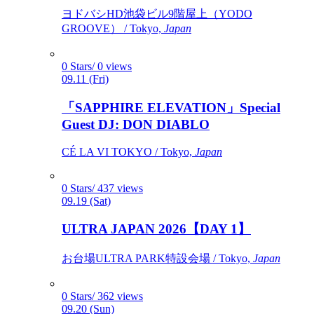
ヨドバシHD池袋ビル9階屋上（YODO
GROOVE） / Tokyo,
Japan
0 Stars/ 0 views
09.11 (Fri)
「SAPPHIRE ELEVATION」Special
Guest DJ: DON DIABLO
CÉ LA VI TOKYO / Tokyo,
Japan
0 Stars/ 437 views
09.19 (Sat)
ULTRA JAPAN 2026【DAY 1】
お台場ULTRA PARK特設会場 / Tokyo,
Japan
0 Stars/ 362 views
09.20 (Sun)