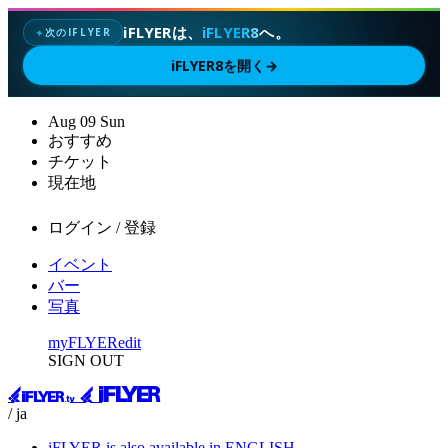
iFLYERは、
iFLYER8
へ。
次のIFLYER
✦
iFLYER8を開く
→
Aug
09
Sun
おすすめ
チケット
現在地
ログイン / 登録
イベント
バー
写真
myFLYER
edit
SIGN OUT
/ ja
iFLYER is also available in ENGLISH.