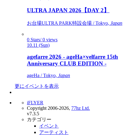
ULTRA JAPAN 2026【DAY 2】
お台場ULTRA PARK特設会場 / Tokyo,
Japan
0 Stars/ 0 views
10.11 (Sun)
agefarre 2026 - ageHa×velfarre 15th
Anniversary CLUB EDITION -
ageHa / Tokyo,
Japan
更にイベントを表示
iFLYER
Copyright 2006-2026,
77hz Ltd.
v7.3.5
カテゴリー
イベント
アーティスト