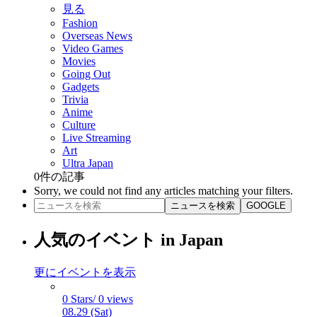
見る
Fashion
Overseas News
Video Games
Movies
Going Out
Gadgets
Trivia
Anime
Culture
Live Streaming
Art
Ultra Japan
0
件の記事
Sorry, we could not find any articles matching your filters.
ニュースを検索
GOOGLE
人気のイベント in Japan
更にイベントを表示
0 Stars/ 0 views
08.29 (Sat)