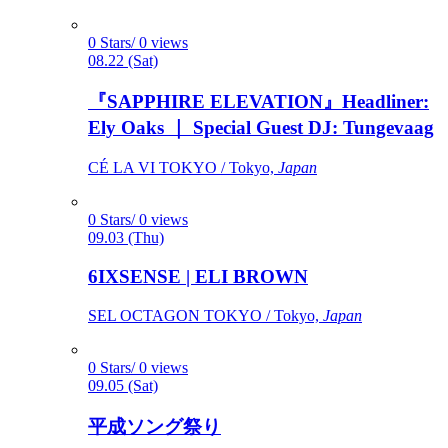
0 Stars/ 0 views
08.22 (Sat)
『SAPPHIRE ELEVATION』Headliner:
Ely Oaks ｜ Special Guest DJ: Tungevaag
CÉ LA VI TOKYO / Tokyo,
Japan
0 Stars/ 0 views
09.03 (Thu)
6IXSENSE | ELI BROWN
SEL OCTAGON TOKYO / Tokyo,
Japan
0 Stars/ 0 views
09.05 (Sat)
平成ソング祭り