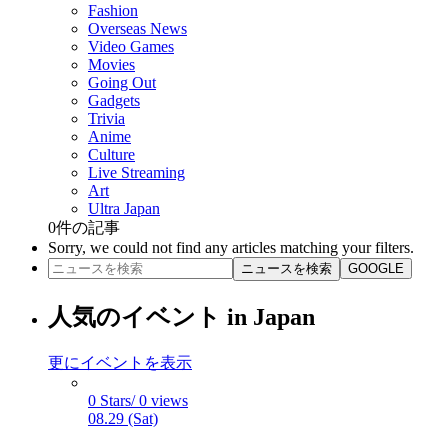
Fashion
Overseas News
Video Games
Movies
Going Out
Gadgets
Trivia
Anime
Culture
Live Streaming
Art
Ultra Japan
0
件の記事
Sorry, we could not find any articles matching your filters.
ニュースを検索
GOOGLE
人気のイベント in Japan
更にイベントを表示
0 Stars/ 0 views
08.29 (Sat)