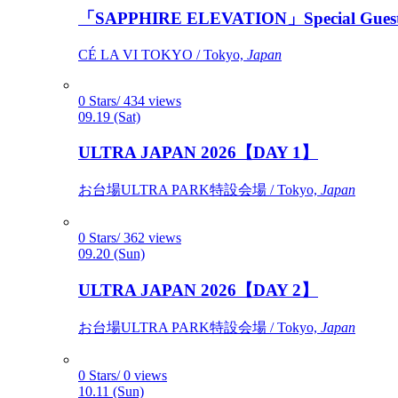
「SAPPHIRE ELEVATION」Special Gues
CÉ LA VI TOKYO / Tokyo,
Japan
0 Stars/ 434 views
09.19 (Sat)
ULTRA JAPAN 2026【DAY 1】
お台場ULTRA PARK特設会場 / Tokyo,
Japan
0 Stars/ 362 views
09.20 (Sun)
ULTRA JAPAN 2026【DAY 2】
お台場ULTRA PARK特設会場 / Tokyo,
Japan
0 Stars/ 0 views
10.11 (Sun)