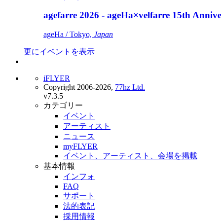
agefarre 2026 - ageHa×velfarre 15th Ann
ageHa / Tokyo,
Japan
更にイベントを表示
iFLYER
Copyright 2006-2026,
77hz Ltd.
v7.3.5
カテゴリー
イベント
アーティスト
ニュース
myFLYER
イベント、アーティスト、会場を掲載
基本情報
インフォ
FAQ
サポート
法的表記
採用情報