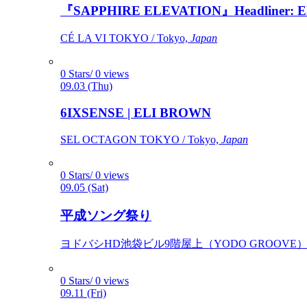
『SAPPHIRE ELEVATION』Headliner: Ely 
CÉ LA VI TOKYO / Tokyo,
Japan
0 Stars/ 0 views
09.03 (Thu)
6IXSENSE | ELI BROWN
SEL OCTAGON TOKYO / Tokyo,
Japan
0 Stars/ 0 views
09.05 (Sat)
平成ソング祭り
ヨドバシHD池袋ビル9階屋上（YODO GROOVE） / 
0 Stars/ 0 views
09.11 (Fri)