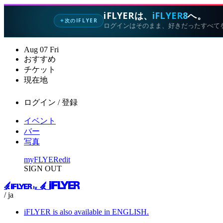
iFLYERは、
iFLYER8
へ。
次のIFLYER
✦
ログインはそのまま、好きだったすべて
Aug
07
Fri
おすすめ
チケット
現在地
ログイン / 登録
イベント
バー
写真
myFLYER
edit
SIGN OUT
/ ja
iFLYER is also available in ENGLISH.