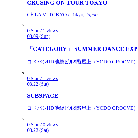
CRUSING ON TOUR TOKYO
CÉ LA VI TOKYO / Tokyo,
Japan
0 Stars/ 1 views
08.09 (Sun)
「CATEGORY」 SUMMER DANCE EXP
ヨドバシHD池袋ビル9階屋上（YODO GROOVE） / 
0 Stars/ 1 views
08.22 (Sat)
SUBSPACE
ヨドバシHD池袋ビル9階屋上（YODO GROOVE） / 
0 Stars/ 0 views
08.22 (Sat)