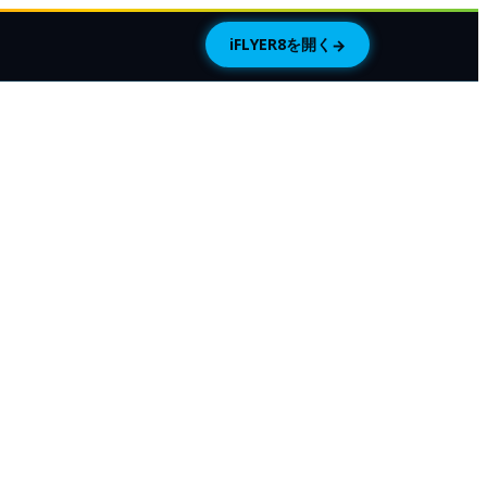
iFLYER8を開く
→