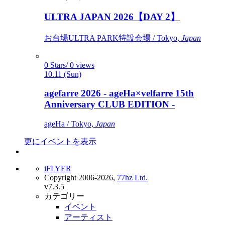
ULTRA JAPAN 2026【DAY 2】
お台場ULTRA PARK特設会場 / Tokyo,
Japan
0 Stars/ 0 views
10.11 (Sun)
agefarre 2026 - ageHa×velfarre 15th
Anniversary CLUB EDITION -
ageHa / Tokyo,
Japan
更にイベントを表示
iFLYER
Copyright 2006-2026,
77hz Ltd.
v7.3.5
カテゴリー
イベント
アーティスト