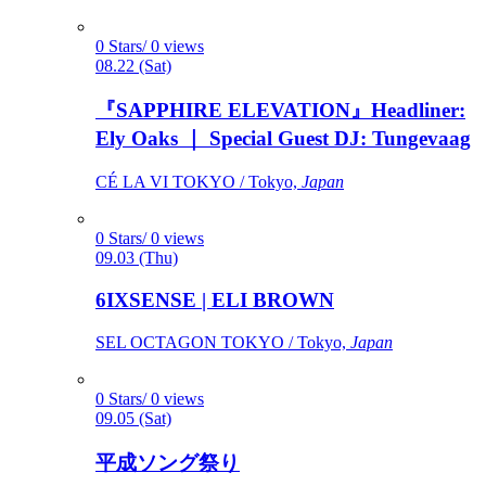
0 Stars/ 0 views
08.22 (Sat)
『SAPPHIRE ELEVATION』Headliner:
Ely Oaks ｜ Special Guest DJ: Tungevaag
CÉ LA VI TOKYO / Tokyo,
Japan
0 Stars/ 0 views
09.03 (Thu)
6IXSENSE | ELI BROWN
SEL OCTAGON TOKYO / Tokyo,
Japan
0 Stars/ 0 views
09.05 (Sat)
平成ソング祭り