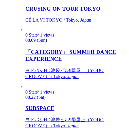
CRUSING ON TOUR TOKYO
CÉ LA VI TOKYO / Tokyo,
Japan
0 Stars/ 1 views
08.09 (Sun)
「CATEGORY」 SUMMER DANCE
EXPERIENCE
ヨドバシHD池袋ビル9階屋上（YODO
GROOVE） / Tokyo,
Japan
0 Stars/ 1 views
08.22 (Sat)
SUBSPACE
ヨドバシHD池袋ビル9階屋上（YODO
GROOVE） / Tokyo,
Japan