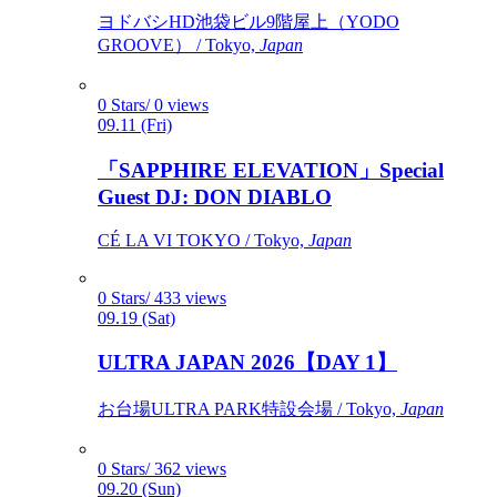
ヨドバシHD池袋ビル9階屋上（YODO
GROOVE） / Tokyo,
Japan
0 Stars/ 0 views
09.11 (Fri)
「SAPPHIRE ELEVATION」Special
Guest DJ: DON DIABLO
CÉ LA VI TOKYO / Tokyo,
Japan
0 Stars/ 433 views
09.19 (Sat)
ULTRA JAPAN 2026【DAY 1】
お台場ULTRA PARK特設会場 / Tokyo,
Japan
0 Stars/ 362 views
09.20 (Sun)