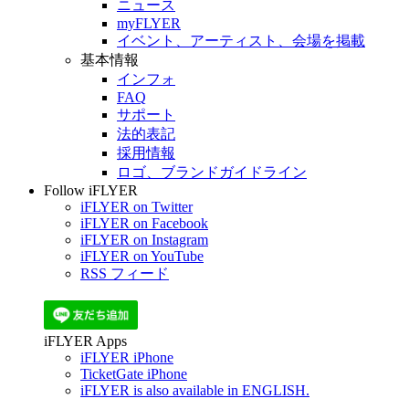
ニュース
myFLYER
イベント、アーティスト、会場を掲載
基本情報
インフォ
FAQ
サポート
法的表記
採用情報
ロゴ、ブランドガイドライン
Follow iFLYER
iFLYER on Twitter
iFLYER on Facebook
iFLYER on Instagram
iFLYER on YouTube
RSS フィード
iFLYER Apps
iFLYER iPhone
TicketGate iPhone
iFLYER is also available in ENGLISH.