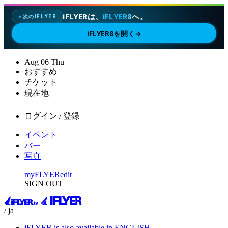
iFLYERは、
iFLYER8
へ。
次のIFLYER
✦
iFLYER8を開く
→
Aug
06
Thu
おすすめ
チケット
現在地
ログイン / 登録
イベント
バー
写真
myFLYER
edit
SIGN OUT
/ ja
iFLYER is also available in ENGLISH.