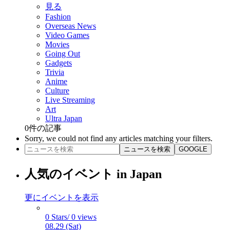
見る
Fashion
Overseas News
Video Games
Movies
Going Out
Gadgets
Trivia
Anime
Culture
Live Streaming
Art
Ultra Japan
0
件の記事
Sorry, we could not find any articles matching your filters.
ニュースを検索
GOOGLE
人気のイベント in Japan
更にイベントを表示
0 Stars/ 0 views
08.29 (Sat)