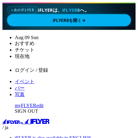
iFLYERは、
iFLYER8
へ。
次のIFLYER
✦
iFLYER8を開く
→
Aug
09
Sun
おすすめ
チケット
現在地
ログイン / 登録
イベント
バー
写真
myFLYER
edit
SIGN OUT
/ ja
iFLYER is also available in ENGLISH.