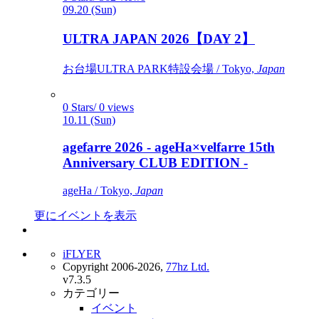
09.20 (Sun)
ULTRA JAPAN 2026【DAY 2】
お台場ULTRA PARK特設会場 / Tokyo,
Japan
0 Stars/ 0 views
10.11 (Sun)
agefarre 2026 - ageHa×velfarre 15th
Anniversary CLUB EDITION -
ageHa / Tokyo,
Japan
更にイベントを表示
iFLYER
Copyright 2006-2026,
77hz Ltd.
v7.3.5
カテゴリー
イベント