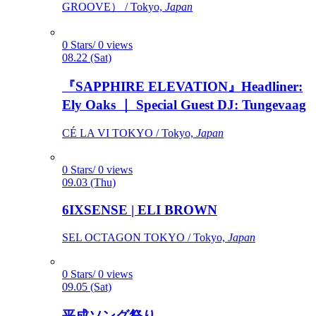
GROOVE） / Tokyo,
Japan
0 Stars/ 0 views
08.22 (Sat)
『SAPPHIRE ELEVATION』Headliner:
Ely Oaks ｜ Special Guest DJ: Tungevaag
CÉ LA VI TOKYO / Tokyo,
Japan
0 Stars/ 0 views
09.03 (Thu)
6IXSENSE | ELI BROWN
SEL OCTAGON TOKYO / Tokyo,
Japan
0 Stars/ 0 views
09.05 (Sat)
平成ソング祭り