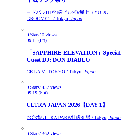
ヨドバシHD池袋ビル9階屋上（YODO
GROOVE） / Tokyo,
Japan
0 Stars/ 0 views
09.11 (Fri)
「SAPPHIRE ELEVATION」Special
Guest DJ: DON DIABLO
CÉ LA VI TOKYO / Tokyo,
Japan
0 Stars/ 437 views
09.19 (Sat)
ULTRA JAPAN 2026【DAY 1】
お台場ULTRA PARK特設会場 / Tokyo,
Japan
0 Stars/ 362 views