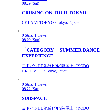
08.29 (Sat)
CRUSING ON TOUR TOKYO
CÉ LA VI TOKYO / Tokyo,
Japan
0 Stars/ 1 views
08.09 (Sun)
「CATEGORY」 SUMMER DANCE
EXPERIENCE
ヨドバシHD池袋ビル9階屋上（YODO
GROOVE） / Tokyo,
Japan
0 Stars/ 1 views
08.22 (Sat)
SUBSPACE
ヨドバシHD池袋ビル9階屋上（YODO