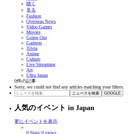
聴く
見る
Fashion
Overseas News
Video Games
Movies
Going Out
Gadgets
Trivia
Anime
Culture
Live Streaming
Art
Ultra Japan
0
件の記事
Sorry, we could not find any articles matching your filters.
ニュースを検索
GOOGLE
人気のイベント in Japan
更にイベントを表示
0 Stars/ 0 views