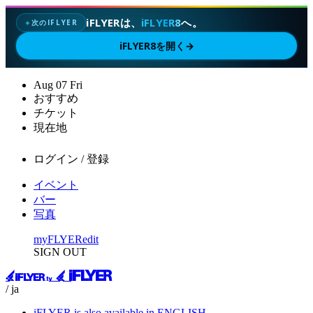
iFLYERは、
iFLYER8
へ。
次のIFLYER
✦
iFLYER8を開く
→
Aug
07
Fri
おすすめ
チケット
現在地
ログイン / 登録
イベント
バー
写真
myFLYER
edit
SIGN OUT
/ ja
iFLYER is also available in ENGLISH.