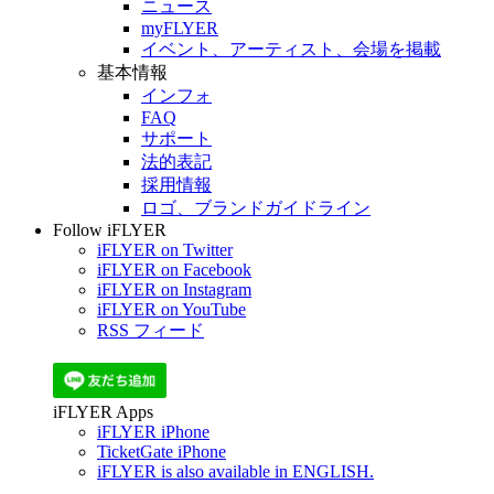
ニュース
myFLYER
イベント、アーティスト、会場を掲載
基本情報
インフォ
FAQ
サポート
法的表記
採用情報
ロゴ、ブランドガイドライン
Follow iFLYER
iFLYER on Twitter
iFLYER on Facebook
iFLYER on Instagram
iFLYER on YouTube
RSS フィード
iFLYER Apps
iFLYER iPhone
TicketGate iPhone
iFLYER is also available in ENGLISH.