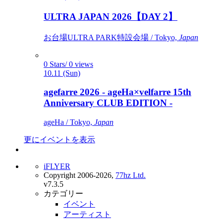
ULTRA JAPAN 2026【DAY 2】
お台場ULTRA PARK特設会場 / Tokyo,
Japan
0 Stars/ 0 views
10.11 (Sun)
agefarre 2026 - ageHa×velfarre 15th
Anniversary CLUB EDITION -
ageHa / Tokyo,
Japan
更にイベントを表示
iFLYER
Copyright 2006-2026,
77hz Ltd.
v7.3.5
カテゴリー
イベント
アーティスト