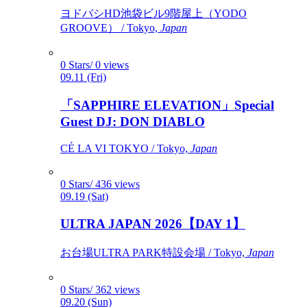
ヨドバシHD池袋ビル9階屋上（YODO
GROOVE） / Tokyo,
Japan
0 Stars/ 0 views
09.11 (Fri)
「SAPPHIRE ELEVATION」Special
Guest DJ: DON DIABLO
CÉ LA VI TOKYO / Tokyo,
Japan
0 Stars/ 436 views
09.19 (Sat)
ULTRA JAPAN 2026【DAY 1】
お台場ULTRA PARK特設会場 / Tokyo,
Japan
0 Stars/ 362 views
09.20 (Sun)