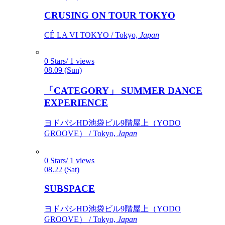
CRUSING ON TOUR TOKYO
CÉ LA VI TOKYO / Tokyo,
Japan
0 Stars/ 1 views
08.09 (Sun)
「CATEGORY」 SUMMER DANCE
EXPERIENCE
ヨドバシHD池袋ビル9階屋上（YODO
GROOVE） / Tokyo,
Japan
0 Stars/ 1 views
08.22 (Sat)
SUBSPACE
ヨドバシHD池袋ビル9階屋上（YODO
GROOVE） / Tokyo,
Japan