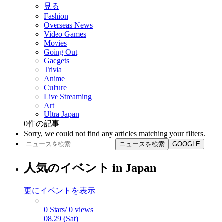
見る
Fashion
Overseas News
Video Games
Movies
Going Out
Gadgets
Trivia
Anime
Culture
Live Streaming
Art
Ultra Japan
0
件の記事
Sorry, we could not find any articles matching your filters.
ニュースを検索
GOOGLE
人気のイベント in Japan
更にイベントを表示
0 Stars/ 0 views
08.29 (Sat)