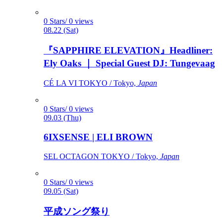
0 Stars/ 0 views
08.22 (Sat)
『SAPPHIRE ELEVATION』Headliner:
Ely Oaks ｜ Special Guest DJ: Tungevaag
CÉ LA VI TOKYO / Tokyo,
Japan
0 Stars/ 0 views
09.03 (Thu)
6IXSENSE | ELI BROWN
SEL OCTAGON TOKYO / Tokyo,
Japan
0 Stars/ 0 views
09.05 (Sat)
平成ソング祭り