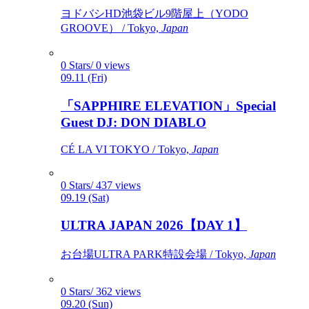
ヨドバシHD池袋ビル9階屋上（YODO
GROOVE） / Tokyo,
Japan
0 Stars/ 0 views
09.11 (Fri)
「SAPPHIRE ELEVATION」Special
Guest DJ: DON DIABLO
CÉ LA VI TOKYO / Tokyo,
Japan
0 Stars/ 437 views
09.19 (Sat)
ULTRA JAPAN 2026【DAY 1】
お台場ULTRA PARK特設会場 / Tokyo,
Japan
0 Stars/ 362 views
09.20 (Sun)