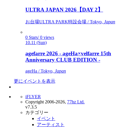
ULTRA JAPAN 2026【DAY 2】
お台場ULTRA PARK特設会場 / Tokyo,
Japan
0 Stars/ 0 views
10.11 (Sun)
agefarre 2026 - ageHa×velfarre 15th
Anniversary CLUB EDITION -
ageHa / Tokyo,
Japan
更にイベントを表示
iFLYER
Copyright 2006-2026,
77hz Ltd.
v7.3.5
カテゴリー
イベント
アーティスト