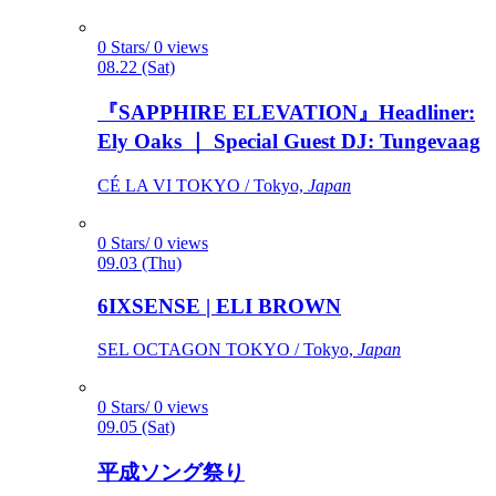
0 Stars/ 0 views
08.22 (Sat)
『SAPPHIRE ELEVATION』Headliner:
Ely Oaks ｜ Special Guest DJ: Tungevaag
CÉ LA VI TOKYO / Tokyo,
Japan
0 Stars/ 0 views
09.03 (Thu)
6IXSENSE | ELI BROWN
SEL OCTAGON TOKYO / Tokyo,
Japan
0 Stars/ 0 views
09.05 (Sat)
平成ソング祭り