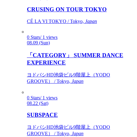
CRUSING ON TOUR TOKYO
CÉ LA VI TOKYO / Tokyo,
Japan
0 Stars/ 1 views
08.09 (Sun)
「CATEGORY」 SUMMER DANCE
EXPERIENCE
ヨドバシHD池袋ビル9階屋上（YODO
GROOVE） / Tokyo,
Japan
0 Stars/ 1 views
08.22 (Sat)
SUBSPACE
ヨドバシHD池袋ビル9階屋上（YODO
GROOVE） / Tokyo,
Japan