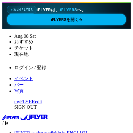
iFLYERは、
iFLYER8
へ。
次のIFLYER
✦
iFLYER8を開く
→
Aug
08
Sat
おすすめ
チケット
現在地
ログイン / 登録
イベント
バー
写真
myFLYER
edit
SIGN OUT
/ ja
iFLYER is also available in ENGLISH.