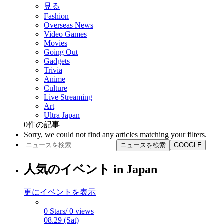
見る
Fashion
Overseas News
Video Games
Movies
Going Out
Gadgets
Trivia
Anime
Culture
Live Streaming
Art
Ultra Japan
0
件の記事
Sorry, we could not find any articles matching your filters.
ニュースを検索
GOOGLE
人気のイベント in Japan
更にイベントを表示
0 Stars/ 0 views
08.29 (Sat)