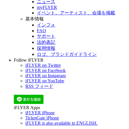
ニュース
myFLYER
イベント、アーティスト、会場を掲載
基本情報
インフォ
FAQ
サポート
法的表記
採用情報
ロゴ、ブランドガイドライン
Follow iFLYER
iFLYER on Twitter
iFLYER on Facebook
iFLYER on Instagram
iFLYER on YouTube
RSS フィード
iFLYER Apps
iFLYER iPhone
TicketGate iPhone
iFLYER is also available in ENGLISH.