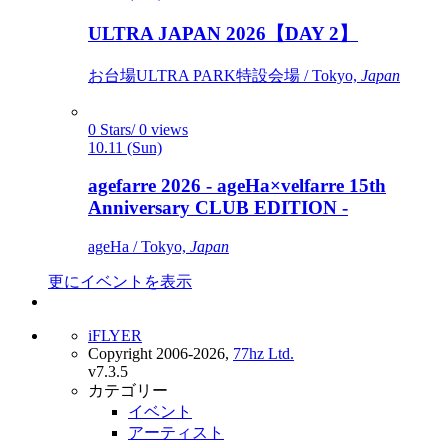
ULTRA JAPAN 2026【DAY 2】
お台場ULTRA PARK特設会場 / Tokyo,
Japan
0 Stars/ 0 views
10.11 (Sun)
agefarre 2026 - ageHa×velfarre 15th
Anniversary CLUB EDITION -
ageHa / Tokyo,
Japan
更にイベントを表示
iFLYER
Copyright 2006-2026,
77hz Ltd.
v7.3.5
カテゴリー
イベント
アーティスト