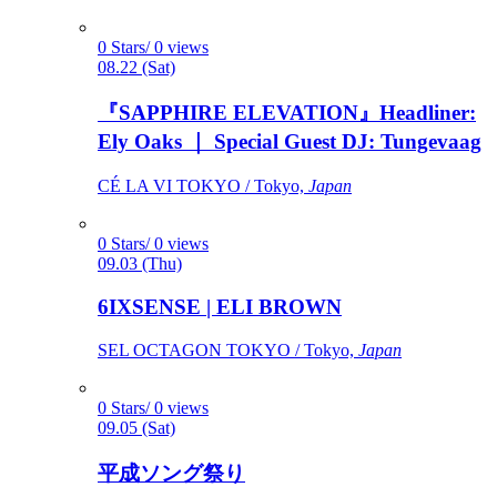
0 Stars/ 0 views
08.22 (Sat)
『SAPPHIRE ELEVATION』Headliner:
Ely Oaks ｜ Special Guest DJ: Tungevaag
CÉ LA VI TOKYO / Tokyo,
Japan
0 Stars/ 0 views
09.03 (Thu)
6IXSENSE | ELI BROWN
SEL OCTAGON TOKYO / Tokyo,
Japan
0 Stars/ 0 views
09.05 (Sat)
平成ソング祭り