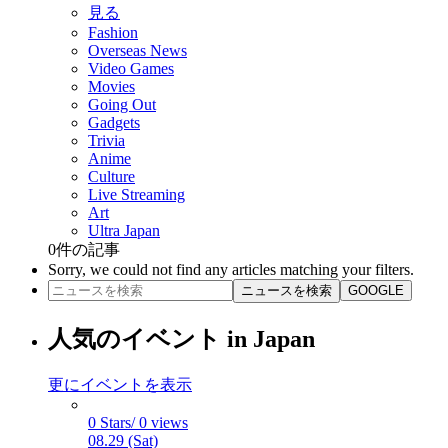
見る
Fashion
Overseas News
Video Games
Movies
Going Out
Gadgets
Trivia
Anime
Culture
Live Streaming
Art
Ultra Japan
0
件の記事
Sorry, we could not find any articles matching your filters.
ニュースを検索
GOOGLE
人気のイベント in Japan
更にイベントを表示
0 Stars/ 0 views
08.29 (Sat)