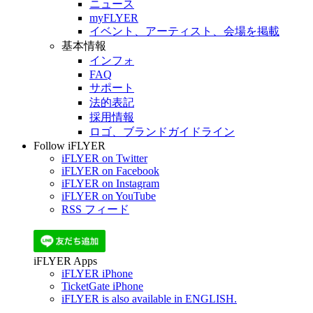
ニュース
myFLYER
イベント、アーティスト、会場を掲載
基本情報
インフォ
FAQ
サポート
法的表記
採用情報
ロゴ、ブランドガイドライン
Follow iFLYER
iFLYER on Twitter
iFLYER on Facebook
iFLYER on Instagram
iFLYER on YouTube
RSS フィード
iFLYER Apps
iFLYER iPhone
TicketGate iPhone
iFLYER is also available in ENGLISH.