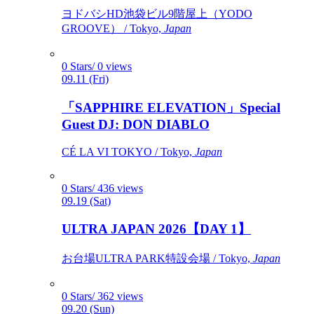
ヨドバシHD池袋ビル9階屋上（YODO
GROOVE） / Tokyo,
Japan
0 Stars/ 0 views
09.11 (Fri)
「SAPPHIRE ELEVATION」Special
Guest DJ: DON DIABLO
CÉ LA VI TOKYO / Tokyo,
Japan
0 Stars/ 436 views
09.19 (Sat)
ULTRA JAPAN 2026【DAY 1】
お台場ULTRA PARK特設会場 / Tokyo,
Japan
0 Stars/ 362 views
09.20 (Sun)