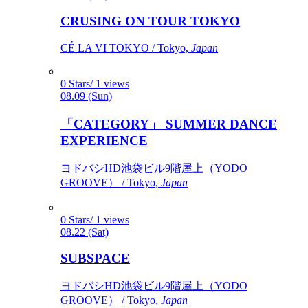
CRUSING ON TOUR TOKYO
CÉ LA VI TOKYO / Tokyo,
Japan
0 Stars/ 1 views
08.09 (Sun)
「CATEGORY」 SUMMER DANCE
EXPERIENCE
ヨドバシHD池袋ビル9階屋上（YODO
GROOVE） / Tokyo,
Japan
0 Stars/ 1 views
08.22 (Sat)
SUBSPACE
ヨドバシHD池袋ビル9階屋上（YODO
GROOVE） / Tokyo,
Japan