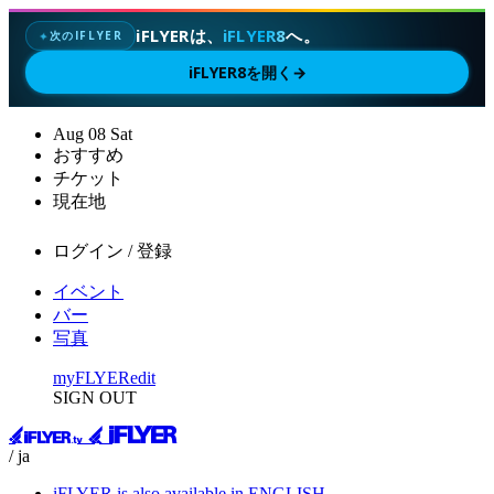
iFLYERは、
iFLYER8
へ。
次のIFLYER
✦
iFLYER8を開く
→
Aug
08
Sat
おすすめ
チケット
現在地
ログイン / 登録
イベント
バー
写真
myFLYER
edit
SIGN OUT
/ ja
iFLYER is also available in ENGLISH.