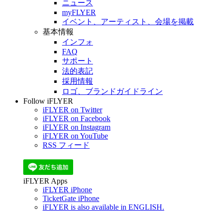
ニュース
myFLYER
イベント、アーティスト、会場を掲載
基本情報
インフォ
FAQ
サポート
法的表記
採用情報
ロゴ、ブランドガイドライン
Follow iFLYER
iFLYER on Twitter
iFLYER on Facebook
iFLYER on Instagram
iFLYER on YouTube
RSS フィード
iFLYER Apps
iFLYER iPhone
TicketGate iPhone
iFLYER is also available in ENGLISH.