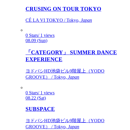
CRUSING ON TOUR TOKYO
CÉ LA VI TOKYO / Tokyo,
Japan
0 Stars/ 1 views
08.09 (Sun)
「CATEGORY」 SUMMER DANCE
EXPERIENCE
ヨドバシHD池袋ビル9階屋上（YODO
GROOVE） / Tokyo,
Japan
0 Stars/ 1 views
08.22 (Sat)
SUBSPACE
ヨドバシHD池袋ビル9階屋上（YODO
GROOVE） / Tokyo,
Japan