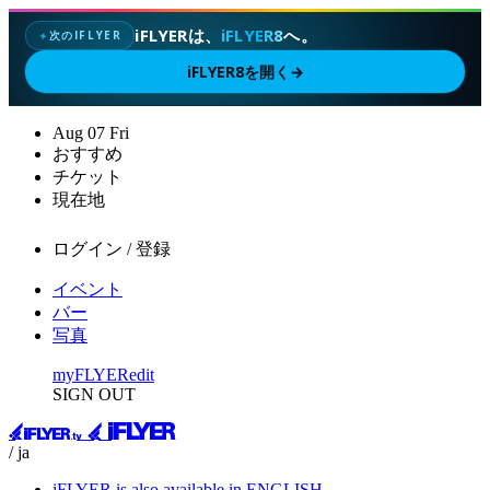
iFLYERは、
iFLYER8
へ。
次のIFLYER
✦
iFLYER8を開く
→
Aug
07
Fri
おすすめ
チケット
現在地
ログイン / 登録
イベント
バー
写真
myFLYER
edit
SIGN OUT
/ ja
iFLYER is also available in ENGLISH.