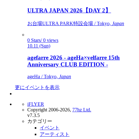
ULTRA JAPAN 2026【DAY 2】
お台場ULTRA PARK特設会場 / Tokyo,
Japan
0 Stars/ 0 views
10.11 (Sun)
agefarre 2026 - ageHa×velfarre 15th
Anniversary CLUB EDITION -
ageHa / Tokyo,
Japan
更にイベントを表示
iFLYER
Copyright 2006-2026,
77hz Ltd.
v7.3.5
カテゴリー
イベント
アーティスト