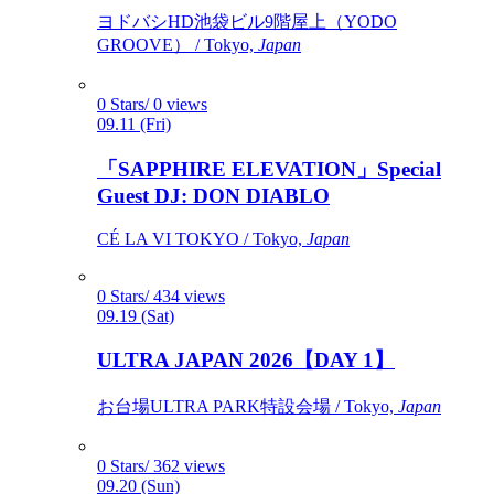
ヨドバシHD池袋ビル9階屋上（YODO
GROOVE） / Tokyo,
Japan
0 Stars/ 0 views
09.11 (Fri)
「SAPPHIRE ELEVATION」Special
Guest DJ: DON DIABLO
CÉ LA VI TOKYO / Tokyo,
Japan
0 Stars/ 434 views
09.19 (Sat)
ULTRA JAPAN 2026【DAY 1】
お台場ULTRA PARK特設会場 / Tokyo,
Japan
0 Stars/ 362 views
09.20 (Sun)