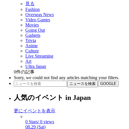
見る
Fashion
Overseas News
Video Games
Movies
Going Out
Gadgets
Trivia
Anime
Culture
Live Streaming
Art
Ultra Japan
0
件の記事
Sorry, we could not find any articles matching your filters.
ニュースを検索
GOOGLE
人気のイベント in Japan
更にイベントを表示
0 Stars/ 0 views
08.29 (Sat)