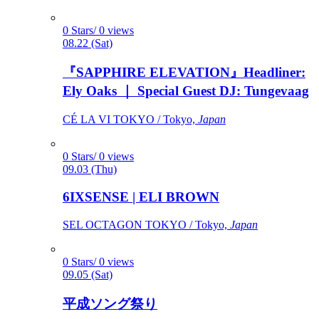
0 Stars/ 0 views
08.22 (Sat)
『SAPPHIRE ELEVATION』Headliner:
Ely Oaks ｜ Special Guest DJ: Tungevaag
CÉ LA VI TOKYO / Tokyo,
Japan
0 Stars/ 0 views
09.03 (Thu)
6IXSENSE | ELI BROWN
SEL OCTAGON TOKYO / Tokyo,
Japan
0 Stars/ 0 views
09.05 (Sat)
平成ソング祭り