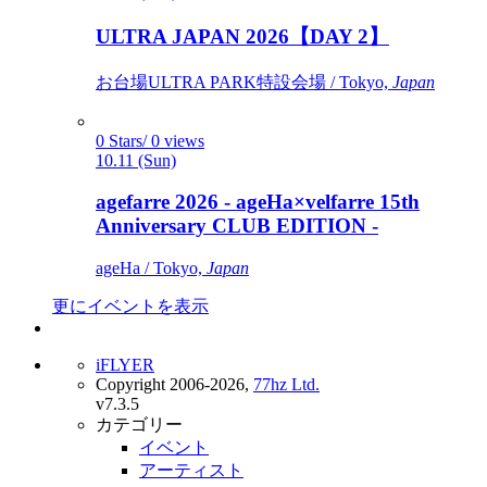
ULTRA JAPAN 2026【DAY 2】
お台場ULTRA PARK特設会場 / Tokyo,
Japan
0 Stars/ 0 views
10.11 (Sun)
agefarre 2026 - ageHa×velfarre 15th
Anniversary CLUB EDITION -
ageHa / Tokyo,
Japan
更にイベントを表示
iFLYER
Copyright 2006-2026,
77hz Ltd.
v7.3.5
カテゴリー
イベント
アーティスト