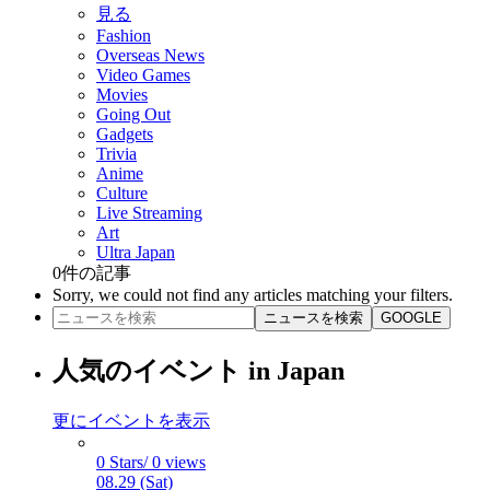
見る
Fashion
Overseas News
Video Games
Movies
Going Out
Gadgets
Trivia
Anime
Culture
Live Streaming
Art
Ultra Japan
0
件の記事
Sorry, we could not find any articles matching your filters.
ニュースを検索
GOOGLE
人気のイベント in Japan
更にイベントを表示
0 Stars/ 0 views
08.29 (Sat)