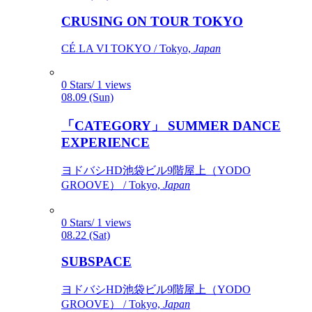
CRUSING ON TOUR TOKYO
CÉ LA VI TOKYO / Tokyo,
Japan
0 Stars/ 1 views
08.09 (Sun)
「CATEGORY」 SUMMER DANCE
EXPERIENCE
ヨドバシHD池袋ビル9階屋上（YODO
GROOVE） / Tokyo,
Japan
0 Stars/ 1 views
08.22 (Sat)
SUBSPACE
ヨドバシHD池袋ビル9階屋上（YODO
GROOVE） / Tokyo,
Japan