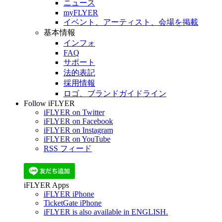
ニュース
myFLYER
イベント、アーティスト、会場を掲載
基本情報
インフォ
FAQ
サポート
法的表記
採用情報
ロゴ、ブランドガイドライン
Follow iFLYER
iFLYER on Twitter
iFLYER on Facebook
iFLYER on Instagram
iFLYER on YouTube
RSS フィード
iFLYER Apps
iFLYER iPhone
TicketGate iPhone
iFLYER is also available in ENGLISH.