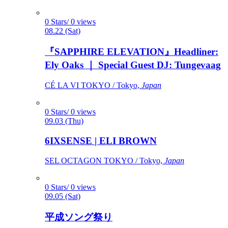
0 Stars/ 0 views
08.22 (Sat)
『SAPPHIRE ELEVATION』Headliner:
Ely Oaks ｜ Special Guest DJ: Tungevaag
CÉ LA VI TOKYO / Tokyo,
Japan
0 Stars/ 0 views
09.03 (Thu)
6IXSENSE | ELI BROWN
SEL OCTAGON TOKYO / Tokyo,
Japan
0 Stars/ 0 views
09.05 (Sat)
平成ソング祭り