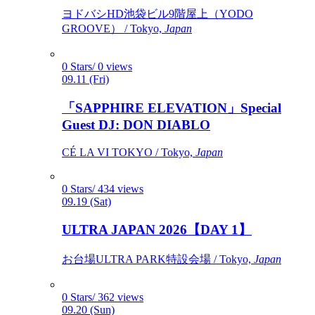
ヨドバシHD池袋ビル9階屋上（YODO
GROOVE） / Tokyo,
Japan
0 Stars/ 0 views
09.11 (Fri)
「SAPPHIRE ELEVATION」Special
Guest DJ: DON DIABLO
CÉ LA VI TOKYO / Tokyo,
Japan
0 Stars/ 434 views
09.19 (Sat)
ULTRA JAPAN 2026【DAY 1】
お台場ULTRA PARK特設会場 / Tokyo,
Japan
0 Stars/ 362 views
09.20 (Sun)