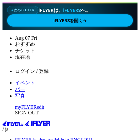
iFLYERは、
iFLYER8
へ。
次のIFLYER
✦
iFLYER8を開く
→
Aug
07
Fri
おすすめ
チケット
現在地
ログイン / 登録
イベント
バー
写真
myFLYER
edit
SIGN OUT
/ ja
iFLYER is also available in ENGLISH.