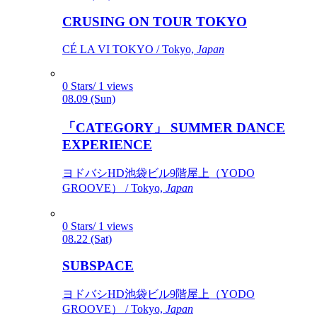
CRUSING ON TOUR TOKYO
CÉ LA VI TOKYO / Tokyo,
Japan
0 Stars/ 1 views
08.09 (Sun)
「CATEGORY」 SUMMER DANCE
EXPERIENCE
ヨドバシHD池袋ビル9階屋上（YODO
GROOVE） / Tokyo,
Japan
0 Stars/ 1 views
08.22 (Sat)
SUBSPACE
ヨドバシHD池袋ビル9階屋上（YODO
GROOVE） / Tokyo,
Japan