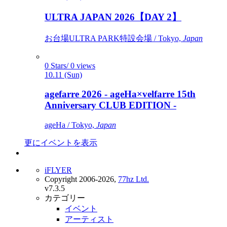
ULTRA JAPAN 2026【DAY 2】
お台場ULTRA PARK特設会場 / Tokyo,
Japan
0 Stars/ 0 views
10.11 (Sun)
agefarre 2026 - ageHa×velfarre 15th
Anniversary CLUB EDITION -
ageHa / Tokyo,
Japan
更にイベントを表示
iFLYER
Copyright 2006-2026,
77hz Ltd.
v7.3.5
カテゴリー
イベント
アーティスト