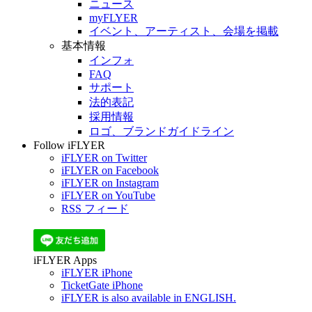
ニュース
myFLYER
イベント、アーティスト、会場を掲載
基本情報
インフォ
FAQ
サポート
法的表記
採用情報
ロゴ、ブランドガイドライン
Follow iFLYER
iFLYER on Twitter
iFLYER on Facebook
iFLYER on Instagram
iFLYER on YouTube
RSS フィード
iFLYER Apps
iFLYER iPhone
TicketGate iPhone
iFLYER is also available in ENGLISH.