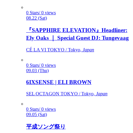
0 Stars/ 0 views
08.22 (Sat)
『SAPPHIRE ELEVATION』Headliner:
Ely Oaks ｜ Special Guest DJ: Tungevaag
CÉ LA VI TOKYO / Tokyo,
Japan
0 Stars/ 0 views
09.03 (Thu)
6IXSENSE | ELI BROWN
SEL OCTAGON TOKYO / Tokyo,
Japan
0 Stars/ 0 views
09.05 (Sat)
平成ソング祭り