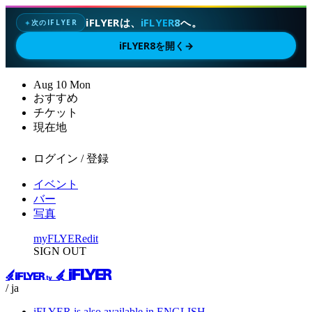
iFLYERは、
iFLYER8
へ。
次のIFLYER
✦
iFLYER8を開く
→
Aug
10
Mon
おすすめ
チケット
現在地
ログイン / 登録
イベント
バー
写真
myFLYER
edit
SIGN OUT
/ ja
iFLYER is also available in ENGLISH.