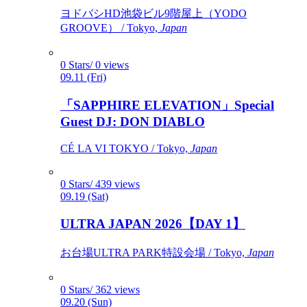
ヨドバシHD池袋ビル9階屋上（YODO
GROOVE） / Tokyo,
Japan
0 Stars/ 0 views
09.11 (Fri)
「SAPPHIRE ELEVATION」Special
Guest DJ: DON DIABLO
CÉ LA VI TOKYO / Tokyo,
Japan
0 Stars/ 439 views
09.19 (Sat)
ULTRA JAPAN 2026【DAY 1】
お台場ULTRA PARK特設会場 / Tokyo,
Japan
0 Stars/ 362 views
09.20 (Sun)