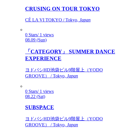
CRUSING ON TOUR TOKYO
CÉ LA VI TOKYO / Tokyo,
Japan
0 Stars/ 1 views
08.09 (Sun)
「CATEGORY」 SUMMER DANCE
EXPERIENCE
ヨドバシHD池袋ビル9階屋上（YODO
GROOVE） / Tokyo,
Japan
0 Stars/ 1 views
08.22 (Sat)
SUBSPACE
ヨドバシHD池袋ビル9階屋上（YODO
GROOVE） / Tokyo,
Japan