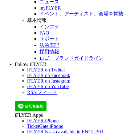
ニュース
myFLYER
イベント、アーティスト、会場を掲載
基本情報
インフォ
FAQ
サポート
法的表記
採用情報
ロゴ、ブランドガイドライン
Follow iFLYER
iFLYER on Twitter
iFLYER on Facebook
iFLYER on Instagram
iFLYER on YouTube
RSS フィード
iFLYER Apps
iFLYER iPhone
TicketGate iPhone
iFLYER is also available in ENGLISH.