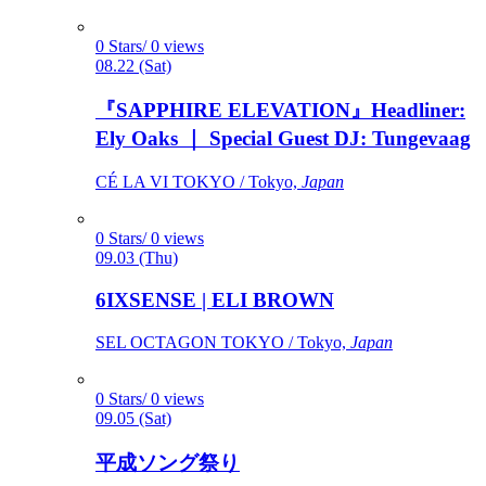
0 Stars/ 0 views
08.22 (Sat)
『SAPPHIRE ELEVATION』Headliner:
Ely Oaks ｜ Special Guest DJ: Tungevaag
CÉ LA VI TOKYO / Tokyo,
Japan
0 Stars/ 0 views
09.03 (Thu)
6IXSENSE | ELI BROWN
SEL OCTAGON TOKYO / Tokyo,
Japan
0 Stars/ 0 views
09.05 (Sat)
平成ソング祭り