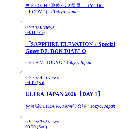
ヨドバシHD池袋ビル9階屋上（YODO
GROOVE） / Tokyo,
Japan
0 Stars/ 0 views
09.11 (Fri)
「SAPPHIRE ELEVATION」Special
Guest DJ: DON DIABLO
CÉ LA VI TOKYO / Tokyo,
Japan
0 Stars/ 436 views
09.19 (Sat)
ULTRA JAPAN 2026【DAY 1】
お台場ULTRA PARK特設会場 / Tokyo,
Japan
0 Stars/ 362 views
09.20 (Sun)