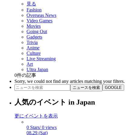
見る
Fashion
Overseas News
Video Games
Movies
Going Out
Gadgets
Trivia
Anime
Culture
Live Streaming
Art
Ultra Japan
0
件の記事
Sorry, we could not find any articles matching your filters.
ニュースを検索
GOOGLE
人気のイベント in Japan
更にイベントを表示
0 Stars/ 0 views
08.29 (Sat)