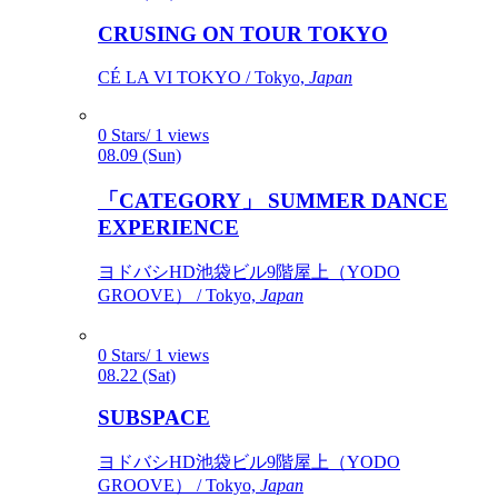
CRUSING ON TOUR TOKYO
CÉ LA VI TOKYO / Tokyo,
Japan
0 Stars/ 1 views
08.09 (Sun)
「CATEGORY」 SUMMER DANCE
EXPERIENCE
ヨドバシHD池袋ビル9階屋上（YODO
GROOVE） / Tokyo,
Japan
0 Stars/ 1 views
08.22 (Sat)
SUBSPACE
ヨドバシHD池袋ビル9階屋上（YODO
GROOVE） / Tokyo,
Japan