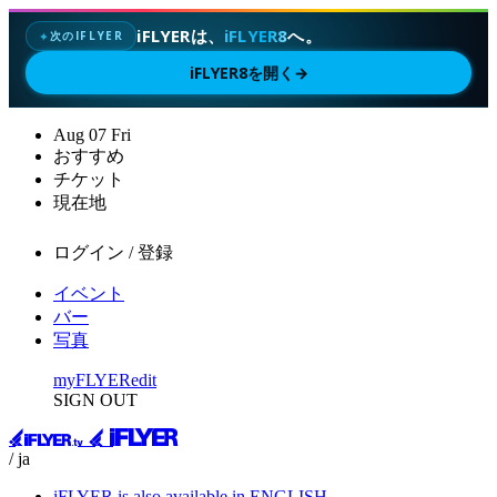
iFLYERは、
iFLYER8
へ。
次のIFLYER
✦
iFLYER8を開く
→
Aug
07
Fri
おすすめ
チケット
現在地
ログイン / 登録
イベント
バー
写真
myFLYER
edit
SIGN OUT
/ ja
iFLYER is also available in ENGLISH.