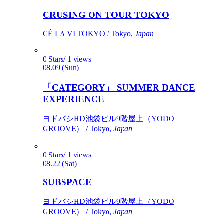
CRUSING ON TOUR TOKYO
CÉ LA VI TOKYO / Tokyo,
Japan
0 Stars/ 1 views
08.09 (Sun)
「CATEGORY」 SUMMER DANCE
EXPERIENCE
ヨドバシHD池袋ビル9階屋上（YODO
GROOVE） / Tokyo,
Japan
0 Stars/ 1 views
08.22 (Sat)
SUBSPACE
ヨドバシHD池袋ビル9階屋上（YODO
GROOVE） / Tokyo,
Japan