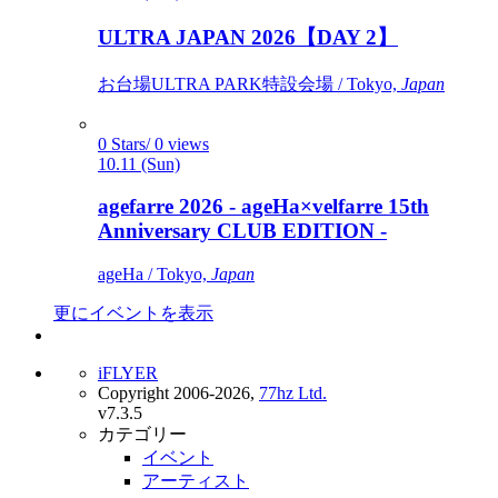
ULTRA JAPAN 2026【DAY 2】
お台場ULTRA PARK特設会場 / Tokyo,
Japan
0 Stars/ 0 views
10.11 (Sun)
agefarre 2026 - ageHa×velfarre 15th
Anniversary CLUB EDITION -
ageHa / Tokyo,
Japan
更にイベントを表示
iFLYER
Copyright 2006-2026,
77hz Ltd.
v7.3.5
カテゴリー
イベント
アーティスト