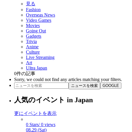
見る
Fashion
Overseas News
Video Games
Movies
Going Out
Gadgets
Trivia
Anime
Culture
Live Streaming
Art
Ultra Japan
0
件の記事
Sorry, we could not find any articles matching your filters.
ニュースを検索
GOOGLE
人気のイベント in Japan
更にイベントを表示
0 Stars/ 0 views
08.29 (Sat)