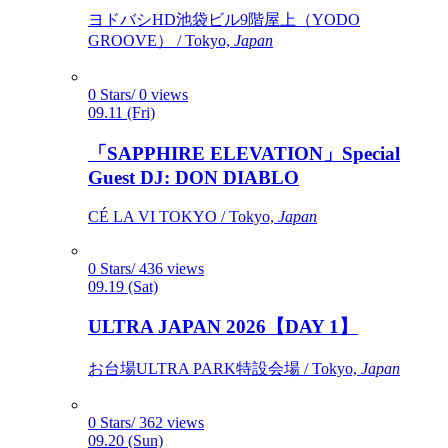
ヨドバシHD池袋ビル9階屋上（YODO
GROOVE） / Tokyo,
Japan
0 Stars/ 0 views
09.11 (Fri)
「SAPPHIRE ELEVATION」Special
Guest DJ: DON DIABLO
CÉ LA VI TOKYO / Tokyo,
Japan
0 Stars/ 436 views
09.19 (Sat)
ULTRA JAPAN 2026【DAY 1】
お台場ULTRA PARK特設会場 / Tokyo,
Japan
0 Stars/ 362 views
09.20 (Sun)