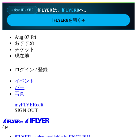
iFLYERは、
iFLYER8
へ。
次のIFLYER
✦
iFLYER8を開く
→
Aug
07
Fri
おすすめ
チケット
現在地
ログイン / 登録
イベント
バー
写真
myFLYER
edit
SIGN OUT
/ ja
iFLYER is also available in ENGLISH.