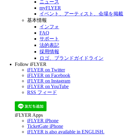
ニュース
myFLYER
イベント、アーティスト、会場を掲載
基本情報
インフォ
FAQ
サポート
法的表記
採用情報
ロゴ、ブランドガイドライン
Follow iFLYER
iFLYER on Twitter
iFLYER on Facebook
iFLYER on Instagram
iFLYER on YouTube
RSS フィード
iFLYER Apps
iFLYER iPhone
TicketGate iPhone
iFLYER is also available in ENGLISH.