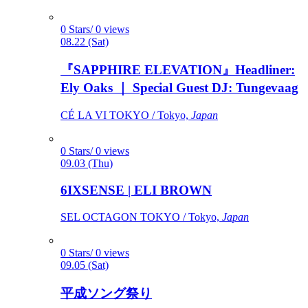
0 Stars/ 0 views
08.22 (Sat)
『SAPPHIRE ELEVATION』Headliner:
Ely Oaks ｜ Special Guest DJ: Tungevaag
CÉ LA VI TOKYO / Tokyo,
Japan
0 Stars/ 0 views
09.03 (Thu)
6IXSENSE | ELI BROWN
SEL OCTAGON TOKYO / Tokyo,
Japan
0 Stars/ 0 views
09.05 (Sat)
平成ソング祭り