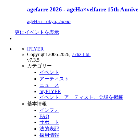
agefarre 2026 - ageHa×velfarre 15th Ann
ageHa / Tokyo,
Japan
更にイベントを表示
iFLYER
Copyright 2006-2026,
77hz Ltd.
v7.3.5
カテゴリー
イベント
アーティスト
ニュース
myFLYER
イベント、アーティスト、会場を掲載
基本情報
インフォ
FAQ
サポート
法的表記
採用情報