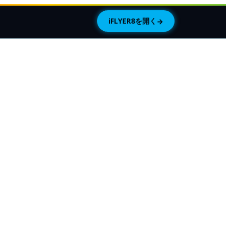
iFLYER8を開く
→