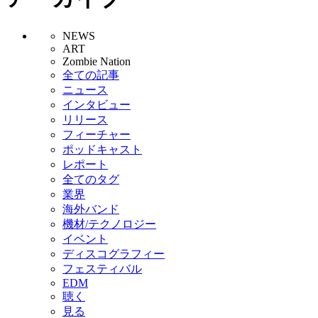
NEWS
ART
Zombie Nation
全ての記事
ニュース
インタビュー
リリース
フィーチャー
ポッドキャスト
レポート
全てのタグ
業界
海外バンド
機材/テクノロジー
イベント
ディスコグラフィー
フェスティバル
EDM
聴く
見る