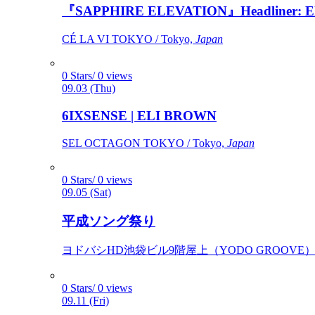
『SAPPHIRE ELEVATION』Headliner: Ely 
CÉ LA VI TOKYO / Tokyo,
Japan
0 Stars/ 0 views
09.03 (Thu)
6IXSENSE | ELI BROWN
SEL OCTAGON TOKYO / Tokyo,
Japan
0 Stars/ 0 views
09.05 (Sat)
平成ソング祭り
ヨドバシHD池袋ビル9階屋上（YODO GROOVE） / 
0 Stars/ 0 views
09.11 (Fri)