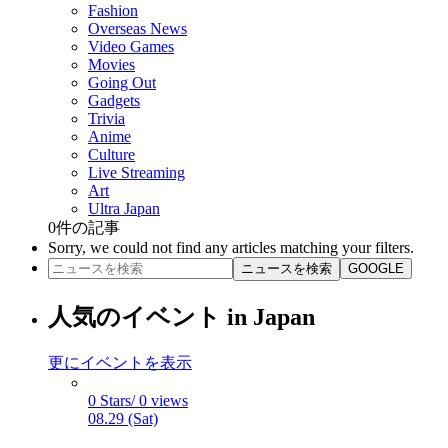
Fashion
Overseas News
Video Games
Movies
Going Out
Gadgets
Trivia
Anime
Culture
Live Streaming
Art
Ultra Japan
0
件の記事
Sorry, we could not find any articles matching your filters.
ニュースを検索
GOOGLE
人気のイベント in Japan
更にイベントを表示
0 Stars/ 0 views
08.29 (Sat)