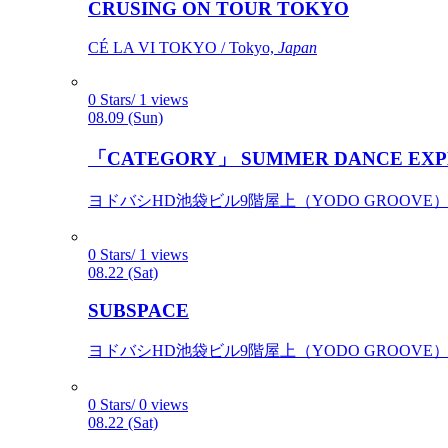
CRUSING ON TOUR TOKYO
CÉ LA VI TOKYO / Tokyo,
Japan
0 Stars/ 1 views
08.09 (Sun)
「CATEGORY」 SUMMER DANCE EXP
ヨドバシHD池袋ビル9階屋上（YODO GROOVE） / 
0 Stars/ 1 views
08.22 (Sat)
SUBSPACE
ヨドバシHD池袋ビル9階屋上（YODO GROOVE） / 
0 Stars/ 0 views
08.22 (Sat)