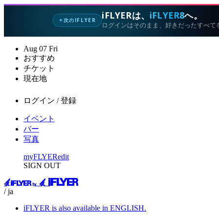
iFLYERは、
iFLYER8
へ。
次のIFLYER
✦
ログインはそのまま、好きだったすべて
Aug
07
Fri
おすすめ
チケット
現在地
ログイン / 登録
イベント
バー
写真
myFLYER
edit
SIGN OUT
/ ja
iFLYER is also available in ENGLISH.