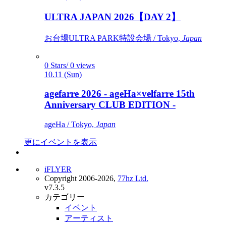
ULTRA JAPAN 2026【DAY 2】
お台場ULTRA PARK特設会場 / Tokyo,
Japan
0 Stars/ 0 views
10.11 (Sun)
agefarre 2026 - ageHa×velfarre 15th
Anniversary CLUB EDITION -
ageHa / Tokyo,
Japan
更にイベントを表示
iFLYER
Copyright 2006-2026,
77hz Ltd.
v7.3.5
カテゴリー
イベント
アーティスト