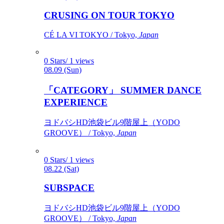
CRUSING ON TOUR TOKYO
CÉ LA VI TOKYO / Tokyo,
Japan
0 Stars/ 1 views
08.09 (Sun)
「CATEGORY」 SUMMER DANCE
EXPERIENCE
ヨドバシHD池袋ビル9階屋上（YODO
GROOVE） / Tokyo,
Japan
0 Stars/ 1 views
08.22 (Sat)
SUBSPACE
ヨドバシHD池袋ビル9階屋上（YODO
GROOVE） / Tokyo,
Japan