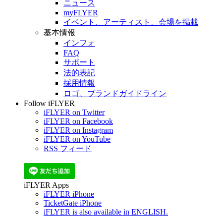
ニュース
myFLYER
イベント、アーティスト、会場を掲載
基本情報
インフォ
FAQ
サポート
法的表記
採用情報
ロゴ、ブランドガイドライン
Follow iFLYER
iFLYER on Twitter
iFLYER on Facebook
iFLYER on Instagram
iFLYER on YouTube
RSS フィード
iFLYER Apps
iFLYER iPhone
TicketGate iPhone
iFLYER is also available in ENGLISH.