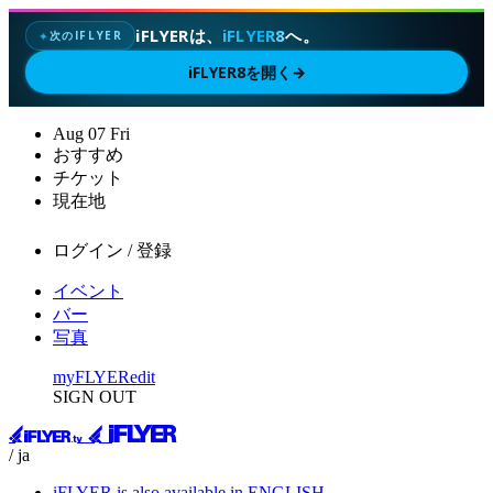
iFLYERは、
iFLYER8
へ。
次のIFLYER
✦
iFLYER8を開く
→
Aug
07
Fri
おすすめ
チケット
現在地
ログイン / 登録
イベント
バー
写真
myFLYER
edit
SIGN OUT
/ ja
iFLYER is also available in ENGLISH.