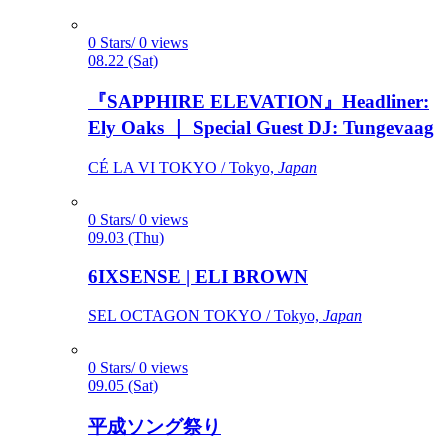
0 Stars/ 0 views
08.22 (Sat)
『SAPPHIRE ELEVATION』Headliner:
Ely Oaks ｜ Special Guest DJ: Tungevaag
CÉ LA VI TOKYO / Tokyo,
Japan
0 Stars/ 0 views
09.03 (Thu)
6IXSENSE | ELI BROWN
SEL OCTAGON TOKYO / Tokyo,
Japan
0 Stars/ 0 views
09.05 (Sat)
平成ソング祭り