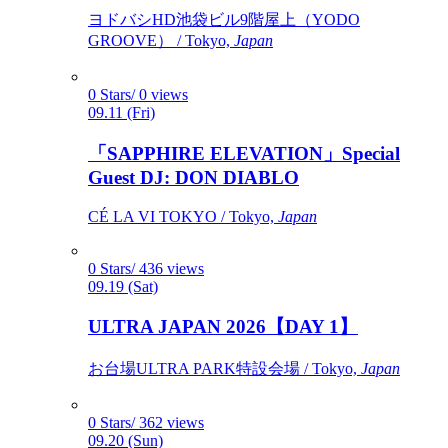
ヨドバシHD池袋ビル9階屋上（YODO
GROOVE） / Tokyo,
Japan
0 Stars/ 0 views
09.11 (Fri)
「SAPPHIRE ELEVATION」Special
Guest DJ: DON DIABLO
CÉ LA VI TOKYO / Tokyo,
Japan
0 Stars/ 436 views
09.19 (Sat)
ULTRA JAPAN 2026【DAY 1】
お台場ULTRA PARK特設会場 / Tokyo,
Japan
0 Stars/ 362 views
09.20 (Sun)