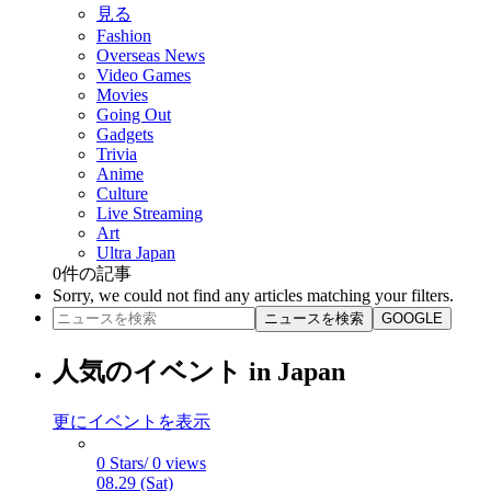
見る
Fashion
Overseas News
Video Games
Movies
Going Out
Gadgets
Trivia
Anime
Culture
Live Streaming
Art
Ultra Japan
0
件の記事
Sorry, we could not find any articles matching your filters.
ニュースを検索
GOOGLE
人気のイベント in Japan
更にイベントを表示
0 Stars/ 0 views
08.29 (Sat)