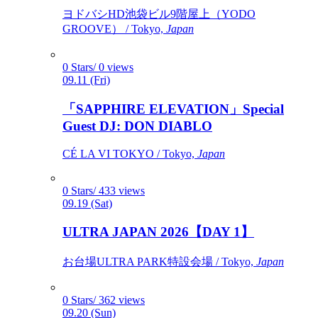
ヨドバシHD池袋ビル9階屋上（YODO
GROOVE） / Tokyo,
Japan
0 Stars/ 0 views
09.11 (Fri)
「SAPPHIRE ELEVATION」Special
Guest DJ: DON DIABLO
CÉ LA VI TOKYO / Tokyo,
Japan
0 Stars/ 433 views
09.19 (Sat)
ULTRA JAPAN 2026【DAY 1】
お台場ULTRA PARK特設会場 / Tokyo,
Japan
0 Stars/ 362 views
09.20 (Sun)