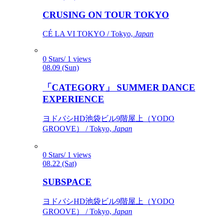
CRUSING ON TOUR TOKYO
CÉ LA VI TOKYO / Tokyo,
Japan
0 Stars/ 1 views
08.09 (Sun)
「CATEGORY」 SUMMER DANCE
EXPERIENCE
ヨドバシHD池袋ビル9階屋上（YODO
GROOVE） / Tokyo,
Japan
0 Stars/ 1 views
08.22 (Sat)
SUBSPACE
ヨドバシHD池袋ビル9階屋上（YODO
GROOVE） / Tokyo,
Japan