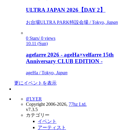
ULTRA JAPAN 2026【DAY 2】
お台場ULTRA PARK特設会場 / Tokyo,
Japan
0 Stars/ 0 views
10.11 (Sun)
agefarre 2026 - ageHa×velfarre 15th
Anniversary CLUB EDITION -
ageHa / Tokyo,
Japan
更にイベントを表示
iFLYER
Copyright 2006-2026,
77hz Ltd.
v7.3.5
カテゴリー
イベント
アーティスト