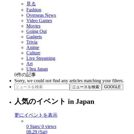
見る
Fashion
Overseas News
Video Games
Movies
Going Out
Gadgets
Trivia
Anime
Culture
Live Streaming
Art
Ultra Japan
0
件の記事
Sorry, we could not find any articles matching your filters.
ニュースを検索
GOOGLE
人気のイベント in Japan
更にイベントを表示
0 Stars/ 0 views
08.29 (Sat)