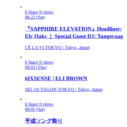
0 Stars/ 0 views
08.22 (Sat)
『SAPPHIRE ELEVATION』Headliner:
Ely Oaks ｜ Special Guest DJ: Tungevaag
CÉ LA VI TOKYO / Tokyo,
Japan
0 Stars/ 0 views
09.03 (Thu)
6IXSENSE | ELI BROWN
SEL OCTAGON TOKYO / Tokyo,
Japan
0 Stars/ 0 views
09.05 (Sat)
平成ソング祭り