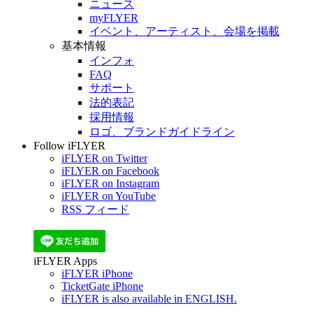
ニュース
myFLYER
イベント、アーティスト、会場を掲載
基本情報
インフォ
FAQ
サポート
法的表記
採用情報
ロゴ、ブランドガイドライン
Follow iFLYER
iFLYER on Twitter
iFLYER on Facebook
iFLYER on Instagram
iFLYER on YouTube
RSS フィード
iFLYER Apps
iFLYER iPhone
TicketGate iPhone
iFLYER is also available in ENGLISH.