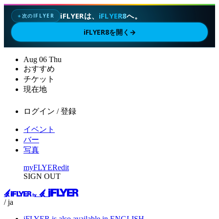
iFLYERは、
iFLYER8
へ。
次のIFLYER
✦
iFLYER8を開く
→
Aug
06
Thu
おすすめ
チケット
現在地
ログイン / 登録
イベント
バー
写真
myFLYER
edit
SIGN OUT
/ ja
iFLYER is also available in ENGLISH.