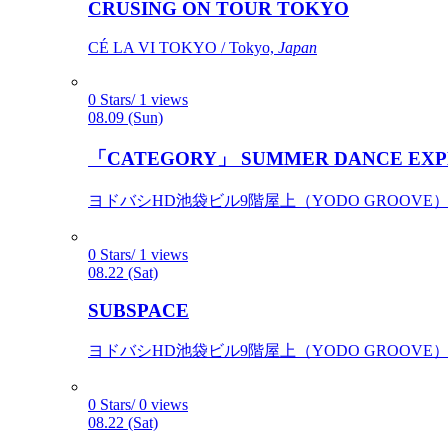
CRUSING ON TOUR TOKYO
CÉ LA VI TOKYO / Tokyo,
Japan
0 Stars/ 1 views
08.09 (Sun)
「CATEGORY」 SUMMER DANCE EXP
ヨドバシHD池袋ビル9階屋上（YODO GROOVE） / 
0 Stars/ 1 views
08.22 (Sat)
SUBSPACE
ヨドバシHD池袋ビル9階屋上（YODO GROOVE） / 
0 Stars/ 0 views
08.22 (Sat)