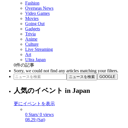
Fashion
Overseas News
Video Games
Movies
Going Out
Gadgets
Trivia
Anime
Culture
Live Streaming
Art
Ultra Japan
0
件の記事
Sorry, we could not find any articles matching your filters.
ニュースを検索
GOOGLE
人気のイベント in Japan
更にイベントを表示
0 Stars/ 0 views
08.29 (Sat)