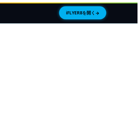
iFLYER8を開く
→