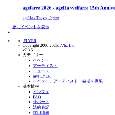
agefarre 2026 - ageHa×velfarre 15th Ann
ageHa / Tokyo,
Japan
更にイベントを表示
iFLYER
Copyright 2006-2026,
77hz Ltd.
v7.3.5
カテゴリー
イベント
アーティスト
ニュース
myFLYER
イベント、アーティスト、会場を掲載
基本情報
インフォ
FAQ
サポート
法的表記
採用情報