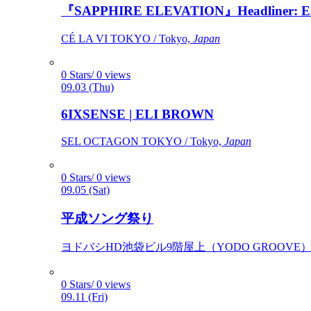
『SAPPHIRE ELEVATION』Headliner: Ely 
CÉ LA VI TOKYO / Tokyo,
Japan
0 Stars/ 0 views
09.03 (Thu)
6IXSENSE | ELI BROWN
SEL OCTAGON TOKYO / Tokyo,
Japan
0 Stars/ 0 views
09.05 (Sat)
平成ソング祭り
ヨドバシHD池袋ビル9階屋上（YODO GROOVE） / 
0 Stars/ 0 views
09.11 (Fri)