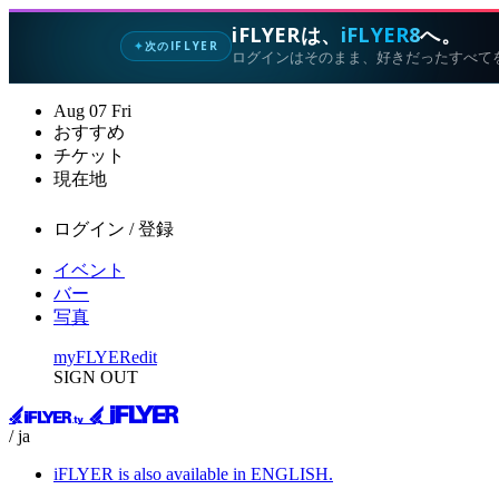
iFLYERは、
iFLYER8
へ。
次のIFLYER
✦
ログインはそのまま、好きだったすべて
Aug
07
Fri
おすすめ
チケット
現在地
ログイン / 登録
イベント
バー
写真
myFLYER
edit
SIGN OUT
/ ja
iFLYER is also available in ENGLISH.