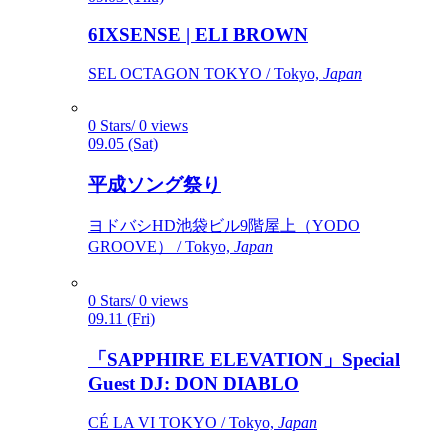
6IXSENSE | ELI BROWN
SEL OCTAGON TOKYO / Tokyo,
Japan
0 Stars/ 0 views
09.05 (Sat)
平成ソング祭り
ヨドバシHD池袋ビル9階屋上（YODO
GROOVE） / Tokyo,
Japan
0 Stars/ 0 views
09.11 (Fri)
「SAPPHIRE ELEVATION」Special
Guest DJ: DON DIABLO
CÉ LA VI TOKYO / Tokyo,
Japan