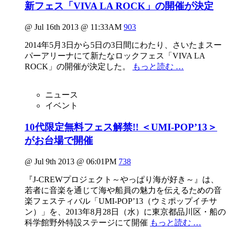
新フェス「VIVA LA ROCK」の開催が決定
@ Jul 16th 2013 @ 11:33AM
903
2014年5月3日から5日の3日間にわたり、さいたまスー
パーアリーナにて新たなロックフェス「VIVA LA
ROCK」の開催が決定した。
もっと読む …
ニュース
イベント
10代限定無料フェス解禁!! ＜UMI-POP’13＞
がお台場で開催
@ Jul 9th 2013 @ 06:01PM
738
『J-CREWプロジェクト～やっぱり海が好き～』は、
若者に音楽を通じて海や船員の魅力を伝えるための音
楽フェスティバル「UMI-POP’13（ウミポップイチサ
ン）」を、2013年8月28日（水）に東京都品川区・船の
科学館野外特設ステージにて開催
もっと読む …