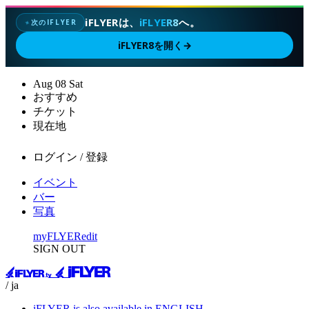
iFLYERは、
iFLYER8
へ。
次のIFLYER
✦
iFLYER8を開く
→
Aug
08
Sat
おすすめ
チケット
現在地
ログイン / 登録
イベント
バー
写真
myFLYER
edit
SIGN OUT
/ ja
iFLYER is also available in ENGLISH.