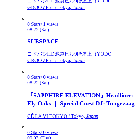
ヨドバシHD池袋ビル9階屋上（YODO
GROOVE） / Tokyo,
Japan
0 Stars/ 1 views
08.22 (Sat)
SUBSPACE
ヨドバシHD池袋ビル9階屋上（YODO
GROOVE） / Tokyo,
Japan
0 Stars/ 0 views
08.22 (Sat)
『SAPPHIRE ELEVATION』Headliner:
Ely Oaks ｜ Special Guest DJ: Tungevaag
CÉ LA VI TOKYO / Tokyo,
Japan
0 Stars/ 0 views
09.03 (Thu)