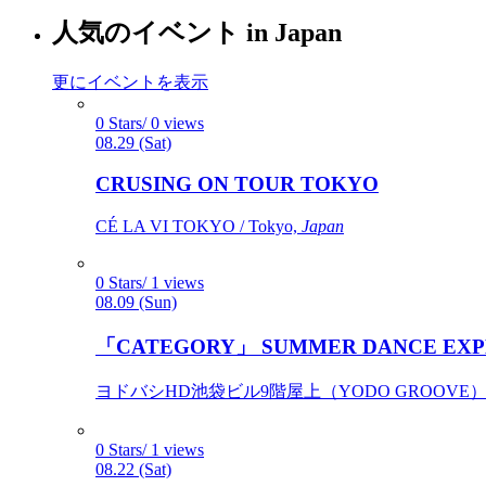
人気のイベント in Japan
更にイベントを表示
0 Stars/ 0 views
08.29 (Sat)
CRUSING ON TOUR TOKYO
CÉ LA VI TOKYO / Tokyo,
Japan
0 Stars/ 1 views
08.09 (Sun)
「CATEGORY」 SUMMER DANCE EXP
ヨドバシHD池袋ビル9階屋上（YODO GROOVE） / 
0 Stars/ 1 views
08.22 (Sat)