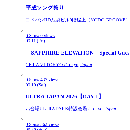
平成ソング祭り
ヨドバシHD池袋ビル9階屋上（YODO GROOVE） / 
0 Stars/ 0 views
09.11 (Fri)
「SAPPHIRE ELEVATION」Special Gues
CÉ LA VI TOKYO / Tokyo,
Japan
0 Stars/ 437 views
09.19 (Sat)
ULTRA JAPAN 2026【DAY 1】
お台場ULTRA PARK特設会場 / Tokyo,
Japan
0 Stars/ 362 views
09.20 (Sun)