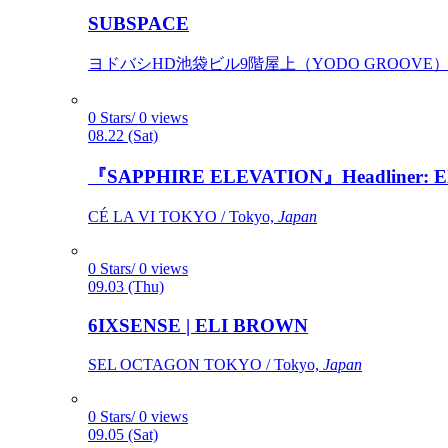
SUBSPACE
ヨドバシHD池袋ビル9階屋上（YODO GROOVE） / 
0 Stars/ 0 views
08.22 (Sat)
『SAPPHIRE ELEVATION』Headliner: Ely 
CÉ LA VI TOKYO / Tokyo,
Japan
0 Stars/ 0 views
09.03 (Thu)
6IXSENSE | ELI BROWN
SEL OCTAGON TOKYO / Tokyo,
Japan
0 Stars/ 0 views
09.05 (Sat)