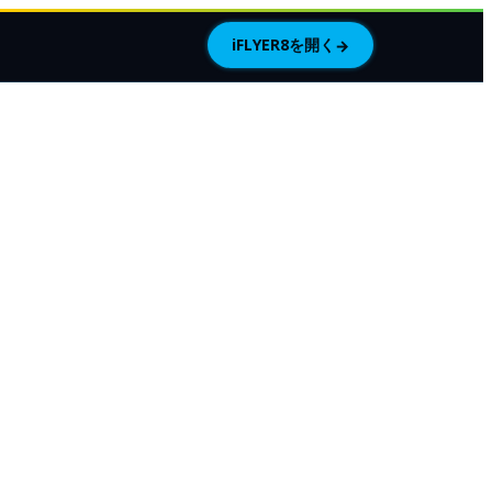
iFLYER8を開く
→