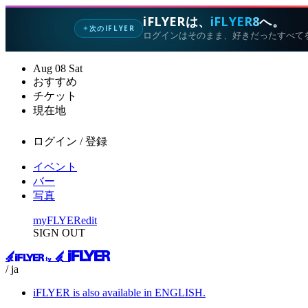
iFLYERは、
iFLYER8
へ。
次のIFLYER
✦
ログインはそのまま、好きだったすべて
Aug
08
Sat
おすすめ
チケット
現在地
ログイン / 登録
イベント
バー
写真
myFLYER
edit
SIGN OUT
/ ja
iFLYER is also available in ENGLISH.