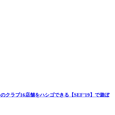
谷のクラブ16店舗をハシゴできる【SEF’19】で遊ぼ