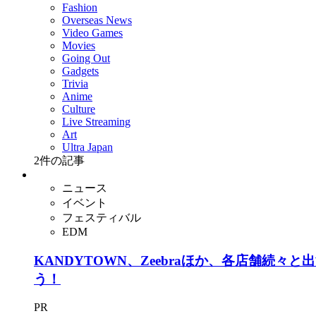
Fashion
Overseas News
Video Games
Movies
Going Out
Gadgets
Trivia
Anime
Culture
Live Streaming
Art
Ultra Japan
2
件の記事
ニュース
イベント
フェスティバル
EDM
KANDYTOWN、Zeebraほか、各店舗続々と
う！
PR