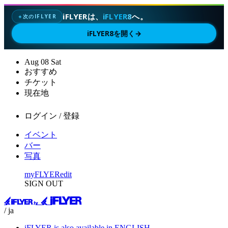
iFLYERは、
iFLYER8
へ。
次のIFLYER
✦
iFLYER8を開く
→
Aug
08
Sat
おすすめ
チケット
現在地
ログイン / 登録
イベント
バー
写真
myFLYER
edit
SIGN OUT
/ ja
iFLYER is also available in ENGLISH.