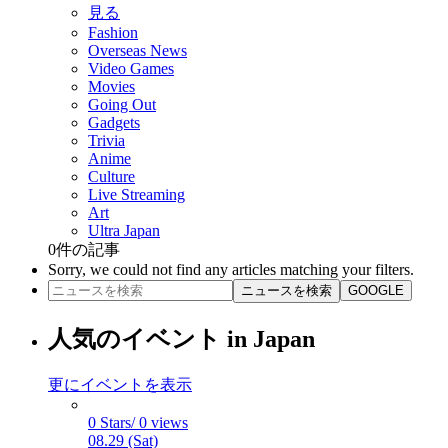
見る
Fashion
Overseas News
Video Games
Movies
Going Out
Gadgets
Trivia
Anime
Culture
Live Streaming
Art
Ultra Japan
0
件の記事
Sorry, we could not find any articles matching your filters.
ニュースを検索
GOOGLE
人気のイベント in Japan
更にイベントを表示
0 Stars/ 0 views
08.29 (Sat)