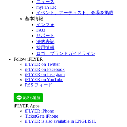
ニュース
myFLYER
イベント、アーティスト、会場を掲載
基本情報
インフォ
FAQ
サポート
法的表記
採用情報
ロゴ、ブランドガイドライン
Follow iFLYER
iFLYER on Twitter
iFLYER on Facebook
iFLYER on Instagram
iFLYER on YouTube
RSS フィード
iFLYER Apps
iFLYER iPhone
TicketGate iPhone
iFLYER is also available in ENGLISH.