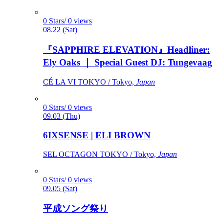
0 Stars/ 0 views
08.22 (Sat)
『SAPPHIRE ELEVATION』Headliner:
Ely Oaks ｜ Special Guest DJ: Tungevaag
CÉ LA VI TOKYO / Tokyo,
Japan
0 Stars/ 0 views
09.03 (Thu)
6IXSENSE | ELI BROWN
SEL OCTAGON TOKYO / Tokyo,
Japan
0 Stars/ 0 views
09.05 (Sat)
平成ソング祭り