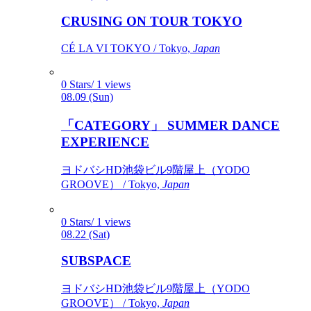
CRUSING ON TOUR TOKYO
CÉ LA VI TOKYO / Tokyo,
Japan
0 Stars/ 1 views
08.09 (Sun)
「CATEGORY」 SUMMER DANCE
EXPERIENCE
ヨドバシHD池袋ビル9階屋上（YODO
GROOVE） / Tokyo,
Japan
0 Stars/ 1 views
08.22 (Sat)
SUBSPACE
ヨドバシHD池袋ビル9階屋上（YODO
GROOVE） / Tokyo,
Japan