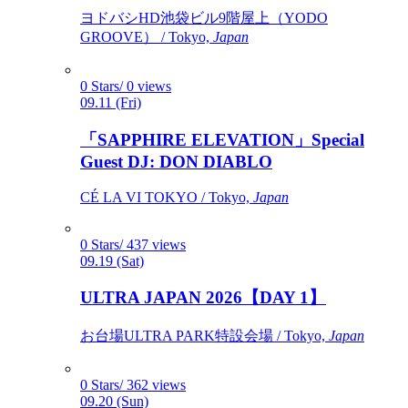
ヨドバシHD池袋ビル9階屋上（YODO
GROOVE） / Tokyo,
Japan
0 Stars/ 0 views
09.11 (Fri)
「SAPPHIRE ELEVATION」Special
Guest DJ: DON DIABLO
CÉ LA VI TOKYO / Tokyo,
Japan
0 Stars/ 437 views
09.19 (Sat)
ULTRA JAPAN 2026【DAY 1】
お台場ULTRA PARK特設会場 / Tokyo,
Japan
0 Stars/ 362 views
09.20 (Sun)