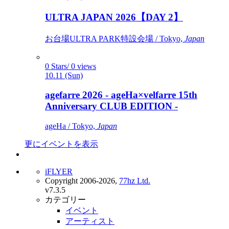
ULTRA JAPAN 2026【DAY 2】
お台場ULTRA PARK特設会場 / Tokyo,
Japan
0 Stars/ 0 views
10.11 (Sun)
agefarre 2026 - ageHa×velfarre 15th
Anniversary CLUB EDITION -
ageHa / Tokyo,
Japan
更にイベントを表示
iFLYER
Copyright 2006-2026,
77hz Ltd.
v7.3.5
カテゴリー
イベント
アーティスト