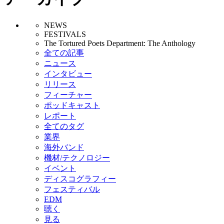
NEWS
FESTIVALS
The Tortured Poets Department: The Anthology
全ての記事
ニュース
インタビュー
リリース
フィーチャー
ポッドキャスト
レポート
全てのタグ
業界
海外バンド
機材/テクノロジー
イベント
ディスコグラフィー
フェスティバル
EDM
聴く
見る