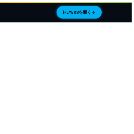
iFLYER8を開く
→