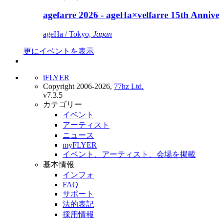
agefarre 2026 - ageHa×velfarre 15th Ann
ageHa / Tokyo,
Japan
更にイベントを表示
iFLYER
Copyright 2006-2026,
77hz Ltd.
v7.3.5
カテゴリー
イベント
アーティスト
ニュース
myFLYER
イベント、アーティスト、会場を掲載
基本情報
インフォ
FAQ
サポート
法的表記
採用情報