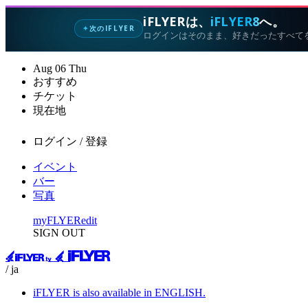
iFLYERは、
iFLYER8
へ。
次のIFLYER
✦
ログインはそのまま、好きだったすべて
Aug
06
Thu
おすすめ
チケット
現在地
ログイン / 登録
イベント
バー
写真
myFLYER
edit
SIGN OUT
/ ja
iFLYER is also available in ENGLISH.