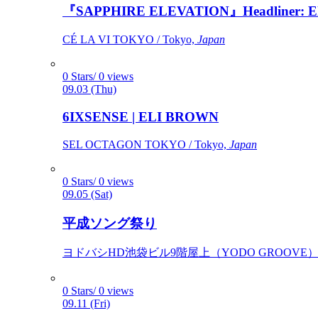
『SAPPHIRE ELEVATION』Headliner: Ely 
CÉ LA VI TOKYO / Tokyo,
Japan
0 Stars/ 0 views
09.03 (Thu)
6IXSENSE | ELI BROWN
SEL OCTAGON TOKYO / Tokyo,
Japan
0 Stars/ 0 views
09.05 (Sat)
平成ソング祭り
ヨドバシHD池袋ビル9階屋上（YODO GROOVE） / 
0 Stars/ 0 views
09.11 (Fri)