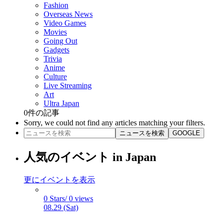
Fashion
Overseas News
Video Games
Movies
Going Out
Gadgets
Trivia
Anime
Culture
Live Streaming
Art
Ultra Japan
0
件の記事
Sorry, we could not find any articles matching your filters.
ニュースを検索
GOOGLE
人気のイベント in Japan
更にイベントを表示
0 Stars/ 0 views
08.29 (Sat)