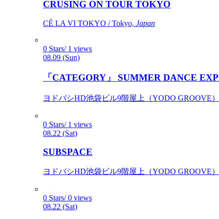
CRUSING ON TOUR TOKYO
CÉ LA VI TOKYO / Tokyo,
Japan
0 Stars/ 1 views
08.09 (Sun)
「CATEGORY」 SUMMER DANCE EXP
ヨドバシHD池袋ビル9階屋上（YODO GROOVE） / 
0 Stars/ 1 views
08.22 (Sat)
SUBSPACE
ヨドバシHD池袋ビル9階屋上（YODO GROOVE） / 
0 Stars/ 0 views
08.22 (Sat)