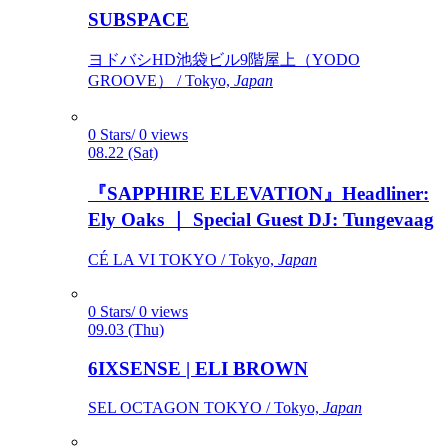
SUBSPACE
ヨドバシHD池袋ビル9階屋上（YODO
GROOVE） / Tokyo,
Japan
0 Stars/ 0 views
08.22 (Sat)
『SAPPHIRE ELEVATION』Headliner:
Ely Oaks ｜ Special Guest DJ: Tungevaag
CÉ LA VI TOKYO / Tokyo,
Japan
0 Stars/ 0 views
09.03 (Thu)
6IXSENSE | ELI BROWN
SEL OCTAGON TOKYO / Tokyo,
Japan