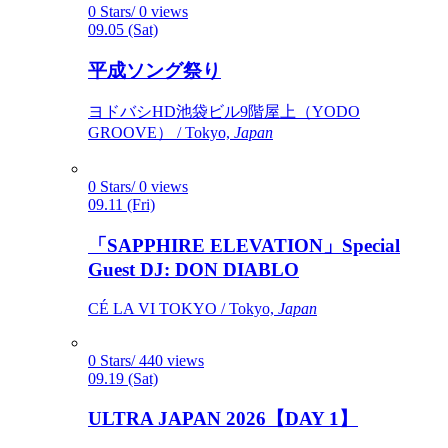
0 Stars/ 0 views
09.05 (Sat)
平成ソング祭り
ヨドバシHD池袋ビル9階屋上（YODO
GROOVE） / Tokyo,
Japan
0 Stars/ 0 views
09.11 (Fri)
「SAPPHIRE ELEVATION」Special
Guest DJ: DON DIABLO
CÉ LA VI TOKYO / Tokyo,
Japan
0 Stars/ 440 views
09.19 (Sat)
ULTRA JAPAN 2026【DAY 1】