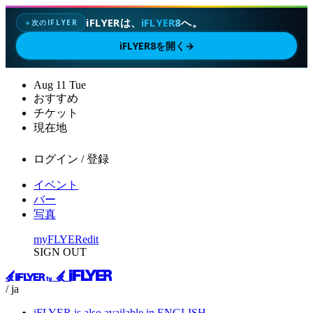
iFLYERは、
iFLYER8
へ。
次のIFLYER
✦
iFLYER8を開く
→
Aug
11
Tue
おすすめ
チケット
現在地
ログイン / 登録
イベント
バー
写真
myFLYER
edit
SIGN OUT
/ ja
iFLYER is also available in ENGLISH.