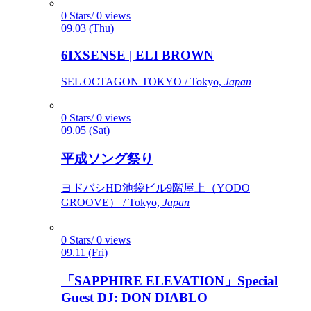
0 Stars/ 0 views
09.03 (Thu)
6IXSENSE | ELI BROWN
SEL OCTAGON TOKYO / Tokyo,
Japan
0 Stars/ 0 views
09.05 (Sat)
平成ソング祭り
ヨドバシHD池袋ビル9階屋上（YODO
GROOVE） / Tokyo,
Japan
0 Stars/ 0 views
09.11 (Fri)
「SAPPHIRE ELEVATION」Special
Guest DJ: DON DIABLO