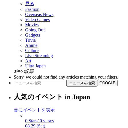
見る
Fashion
Overseas News
Video Games
Movies
Going Out
Gadgets
Trivia
Anime
Culture
Live Streaming
Art
Ultra Japan
0
件の記事
Sorry, we could not find any articles matching your filters.
ニュースを検索
GOOGLE
人気のイベント in Japan
更にイベントを表示
0 Stars/ 0 views
08.29 (Sat)