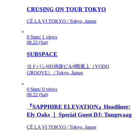
CRUSING ON TOUR TOKYO
CÉ LA VI TOKYO / Tokyo,
Japan
0 Stars/ 1 views
08.22 (Sat)
SUBSPACE
ヨドバシHD池袋ビル9階屋上（YODO
GROOVE） / Tokyo,
Japan
0 Stars/ 0 views
08.22 (Sat)
『SAPPHIRE ELEVATION』Headliner:
Ely Oaks ｜ Special Guest DJ: Tungevaag
CÉ LA VI TOKYO / Tokyo,
Japan