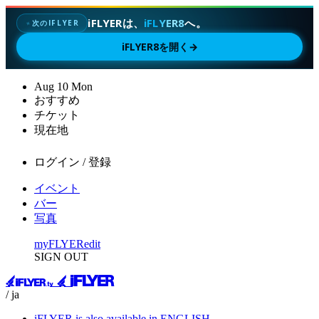
iFLYERは、
iFLYER8
へ。
次のIFLYER
✦
iFLYER8を開く
→
Aug
10
Mon
おすすめ
チケット
現在地
ログイン / 登録
イベント
バー
写真
myFLYER
edit
SIGN OUT
/ ja
iFLYER is also available in ENGLISH.