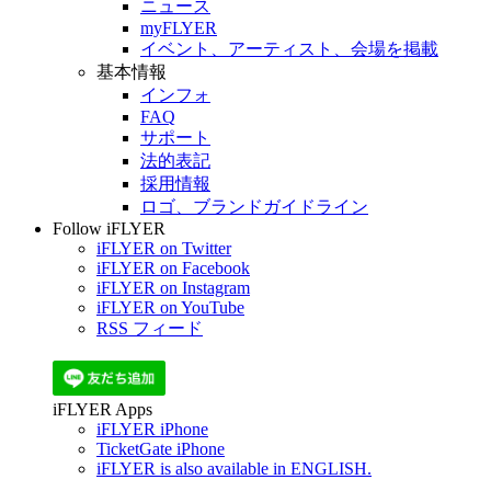
ニュース
myFLYER
イベント、アーティスト、会場を掲載
基本情報
インフォ
FAQ
サポート
法的表記
採用情報
ロゴ、ブランドガイドライン
Follow iFLYER
iFLYER on Twitter
iFLYER on Facebook
iFLYER on Instagram
iFLYER on YouTube
RSS フィード
iFLYER Apps
iFLYER iPhone
TicketGate iPhone
iFLYER is also available in ENGLISH.