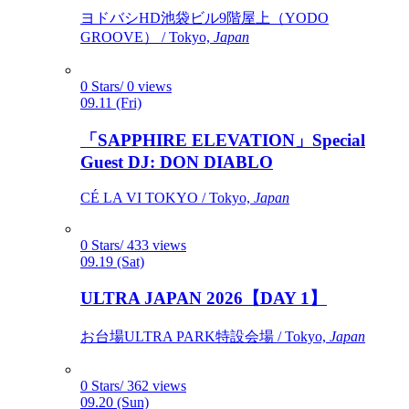
ヨドバシHD池袋ビル9階屋上（YODO
GROOVE） / Tokyo,
Japan
0 Stars/ 0 views
09.11 (Fri)
「SAPPHIRE ELEVATION」Special
Guest DJ: DON DIABLO
CÉ LA VI TOKYO / Tokyo,
Japan
0 Stars/ 433 views
09.19 (Sat)
ULTRA JAPAN 2026【DAY 1】
お台場ULTRA PARK特設会場 / Tokyo,
Japan
0 Stars/ 362 views
09.20 (Sun)