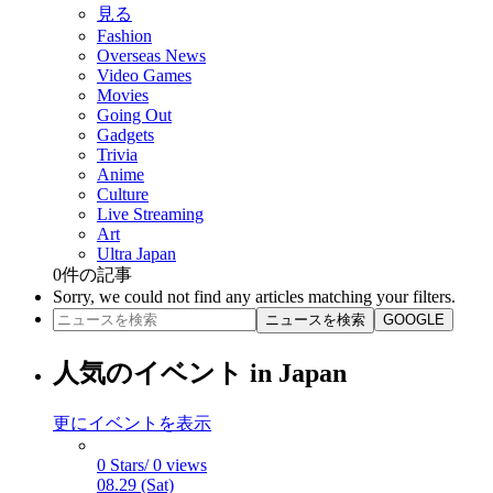
見る
Fashion
Overseas News
Video Games
Movies
Going Out
Gadgets
Trivia
Anime
Culture
Live Streaming
Art
Ultra Japan
0
件の記事
Sorry, we could not find any articles matching your filters.
ニュースを検索
GOOGLE
人気のイベント in Japan
更にイベントを表示
0 Stars/ 0 views
08.29 (Sat)