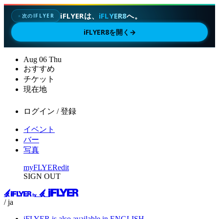
iFLYERは、
iFLYER8
へ。
次のIFLYER
✦
iFLYER8を開く
→
Aug
06
Thu
おすすめ
チケット
現在地
ログイン / 登録
イベント
バー
写真
myFLYER
edit
SIGN OUT
/ ja
iFLYER is also available in ENGLISH.