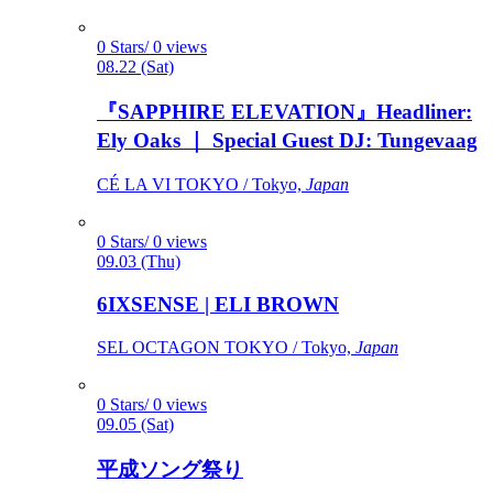
0 Stars/ 0 views
08.22 (Sat)
『SAPPHIRE ELEVATION』Headliner:
Ely Oaks ｜ Special Guest DJ: Tungevaag
CÉ LA VI TOKYO / Tokyo,
Japan
0 Stars/ 0 views
09.03 (Thu)
6IXSENSE | ELI BROWN
SEL OCTAGON TOKYO / Tokyo,
Japan
0 Stars/ 0 views
09.05 (Sat)
平成ソング祭り