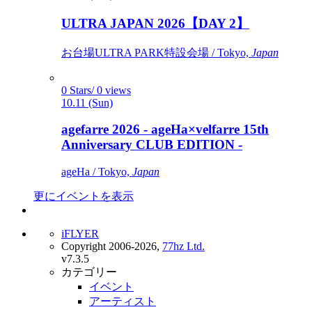
ULTRA JAPAN 2026【DAY 2】
お台場ULTRA PARK特設会場 / Tokyo,
Japan
0 Stars/ 0 views
10.11 (Sun)
agefarre 2026 - ageHa×velfarre 15th
Anniversary CLUB EDITION -
ageHa / Tokyo,
Japan
更にイベントを表示
iFLYER
Copyright 2006-2026,
77hz Ltd.
v7.3.5
カテゴリー
イベント
アーティスト