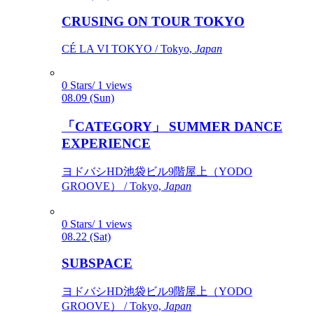
CRUSING ON TOUR TOKYO
CÉ LA VI TOKYO / Tokyo,
Japan
0 Stars/ 1 views
08.09 (Sun)
「CATEGORY」 SUMMER DANCE
EXPERIENCE
ヨドバシHD池袋ビル9階屋上（YODO
GROOVE） / Tokyo,
Japan
0 Stars/ 1 views
08.22 (Sat)
SUBSPACE
ヨドバシHD池袋ビル9階屋上（YODO
GROOVE） / Tokyo,
Japan