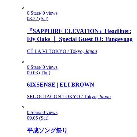
0 Stars/ 0 views
08.22 (Sat)
『SAPPHIRE ELEVATION』Headliner:
Ely Oaks ｜ Special Guest DJ: Tungevaag
CÉ LA VI TOKYO / Tokyo,
Japan
0 Stars/ 0 views
09.03 (Thu)
6IXSENSE | ELI BROWN
SEL OCTAGON TOKYO / Tokyo,
Japan
0 Stars/ 0 views
09.05 (Sat)
平成ソング祭り