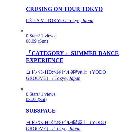
CRUSING ON TOUR TOKYO
CÉ LA VI TOKYO / Tokyo,
Japan
0 Stars/ 1 views
08.09 (Sun)
「CATEGORY」 SUMMER DANCE
EXPERIENCE
ヨドバシHD池袋ビル9階屋上（YODO
GROOVE） / Tokyo,
Japan
0 Stars/ 1 views
08.22 (Sat)
SUBSPACE
ヨドバシHD池袋ビル9階屋上（YODO
GROOVE） / Tokyo,
Japan