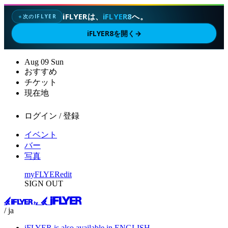
iFLYERは、
iFLYER8
へ。
次のIFLYER
✦
iFLYER8を開く
→
Aug
09
Sun
おすすめ
チケット
現在地
ログイン / 登録
イベント
バー
写真
myFLYER
edit
SIGN OUT
/ ja
iFLYER is also available in ENGLISH.