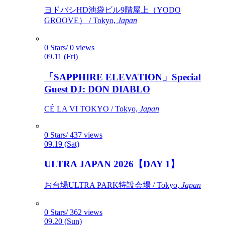
ヨドバシHD池袋ビル9階屋上（YODO
GROOVE） / Tokyo,
Japan
0 Stars/ 0 views
09.11 (Fri)
「SAPPHIRE ELEVATION」Special
Guest DJ: DON DIABLO
CÉ LA VI TOKYO / Tokyo,
Japan
0 Stars/ 437 views
09.19 (Sat)
ULTRA JAPAN 2026【DAY 1】
お台場ULTRA PARK特設会場 / Tokyo,
Japan
0 Stars/ 362 views
09.20 (Sun)