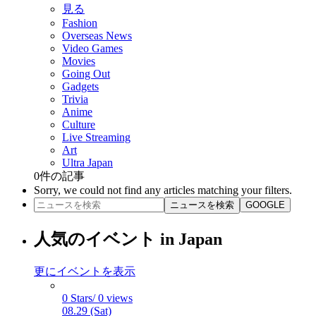
見る
Fashion
Overseas News
Video Games
Movies
Going Out
Gadgets
Trivia
Anime
Culture
Live Streaming
Art
Ultra Japan
0
件の記事
Sorry, we could not find any articles matching your filters.
ニュースを検索
GOOGLE
人気のイベント in Japan
更にイベントを表示
0 Stars/ 0 views
08.29 (Sat)