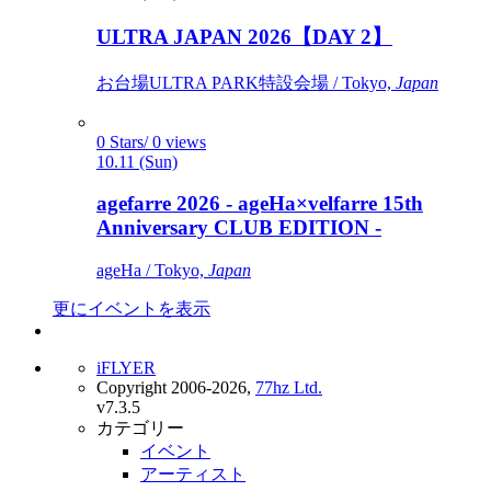
ULTRA JAPAN 2026【DAY 2】
お台場ULTRA PARK特設会場 / Tokyo,
Japan
0 Stars/ 0 views
10.11 (Sun)
agefarre 2026 - ageHa×velfarre 15th
Anniversary CLUB EDITION -
ageHa / Tokyo,
Japan
更にイベントを表示
iFLYER
Copyright 2006-2026,
77hz Ltd.
v7.3.5
カテゴリー
イベント
アーティスト