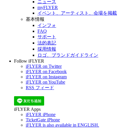
ニュース
myFLYER
イベント、アーティスト、会場を掲載
基本情報
インフォ
FAQ
サポート
法的表記
採用情報
ロゴ、ブランドガイドライン
Follow iFLYER
iFLYER on Twitter
iFLYER on Facebook
iFLYER on Instagram
iFLYER on YouTube
RSS フィード
iFLYER Apps
iFLYER iPhone
TicketGate iPhone
iFLYER is also available in ENGLISH.