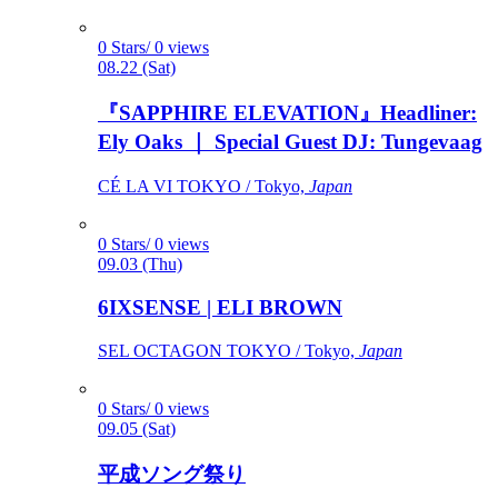
0 Stars/ 0 views
08.22 (Sat)
『SAPPHIRE ELEVATION』Headliner:
Ely Oaks ｜ Special Guest DJ: Tungevaag
CÉ LA VI TOKYO / Tokyo,
Japan
0 Stars/ 0 views
09.03 (Thu)
6IXSENSE | ELI BROWN
SEL OCTAGON TOKYO / Tokyo,
Japan
0 Stars/ 0 views
09.05 (Sat)
平成ソング祭り