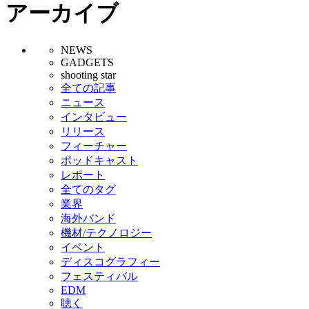
アーカイブ
NEWS
GADGETS
shooting star
全ての記事
ニュース
インタビュー
リリース
フィーチャー
ポッドキャスト
レポート
全てのタグ
業界
海外バンド
機材/テクノロジー
イベント
ディスコグラフィー
フェスティバル
EDM
聴く