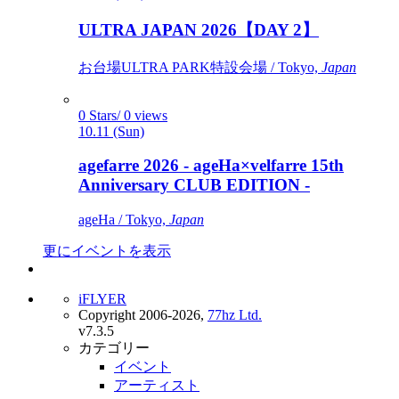
ULTRA JAPAN 2026【DAY 2】
お台場ULTRA PARK特設会場 / Tokyo,
Japan
0 Stars/ 0 views
10.11 (Sun)
agefarre 2026 - ageHa×velfarre 15th
Anniversary CLUB EDITION -
ageHa / Tokyo,
Japan
更にイベントを表示
iFLYER
Copyright 2006-2026,
77hz Ltd.
v7.3.5
カテゴリー
イベント
アーティスト