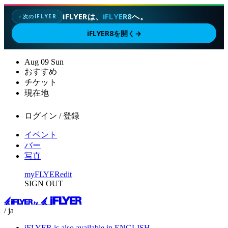
iFLYERは、
iFLYER8
へ。
次のIFLYER
✦
iFLYER8を開く
→
Aug
09
Sun
おすすめ
チケット
現在地
ログイン / 登録
イベント
バー
写真
myFLYER
edit
SIGN OUT
/ ja
iFLYER is also available in ENGLISH.