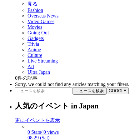
見る
Fashion
Overseas News
Video Games
Movies
Going Out
Gadgets
Trivia
Anime
Culture
Live Streaming
Art
Ultra Japan
0
件の記事
Sorry, we could not find any articles matching your filters.
ニュースを検索
GOOGLE
人気のイベント in Japan
更にイベントを表示
0 Stars/ 0 views
08.29 (Sat)