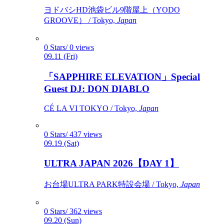
ヨドバシHD池袋ビル9階屋上（YODO
GROOVE） / Tokyo,
Japan
0 Stars/ 0 views
09.11 (Fri)
「SAPPHIRE ELEVATION」Special
Guest DJ: DON DIABLO
CÉ LA VI TOKYO / Tokyo,
Japan
0 Stars/ 437 views
09.19 (Sat)
ULTRA JAPAN 2026【DAY 1】
お台場ULTRA PARK特設会場 / Tokyo,
Japan
0 Stars/ 362 views
09.20 (Sun)