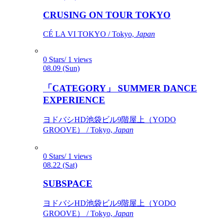
CRUSING ON TOUR TOKYO
CÉ LA VI TOKYO / Tokyo,
Japan
0 Stars/ 1 views
08.09 (Sun)
「CATEGORY」 SUMMER DANCE
EXPERIENCE
ヨドバシHD池袋ビル9階屋上（YODO
GROOVE） / Tokyo,
Japan
0 Stars/ 1 views
08.22 (Sat)
SUBSPACE
ヨドバシHD池袋ビル9階屋上（YODO
GROOVE） / Tokyo,
Japan