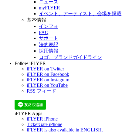
ニュース
myFLYER
イベント、アーティスト、会場を掲載
基本情報
インフォ
FAQ
サポート
法的表記
採用情報
ロゴ、ブランドガイドライン
Follow iFLYER
iFLYER on Twitter
iFLYER on Facebook
iFLYER on Instagram
iFLYER on YouTube
RSS フィード
iFLYER Apps
iFLYER iPhone
TicketGate iPhone
iFLYER is also available in ENGLISH.