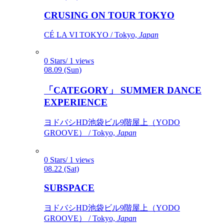
CRUSING ON TOUR TOKYO
CÉ LA VI TOKYO / Tokyo,
Japan
0 Stars/ 1 views
08.09 (Sun)
「CATEGORY」 SUMMER DANCE
EXPERIENCE
ヨドバシHD池袋ビル9階屋上（YODO
GROOVE） / Tokyo,
Japan
0 Stars/ 1 views
08.22 (Sat)
SUBSPACE
ヨドバシHD池袋ビル9階屋上（YODO
GROOVE） / Tokyo,
Japan