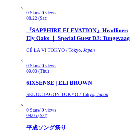
0 Stars/ 0 views
08.22 (Sat)
『SAPPHIRE ELEVATION』Headliner:
Ely Oaks ｜ Special Guest DJ: Tungevaag
CÉ LA VI TOKYO / Tokyo,
Japan
0 Stars/ 0 views
09.03 (Thu)
6IXSENSE | ELI BROWN
SEL OCTAGON TOKYO / Tokyo,
Japan
0 Stars/ 0 views
09.05 (Sat)
平成ソング祭り