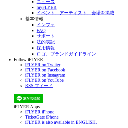
ニュース
myFLYER
イベント、アーティスト、会場を掲載
基本情報
インフォ
FAQ
サポート
法的表記
採用情報
ロゴ、ブランドガイドライン
Follow iFLYER
iFLYER on Twitter
iFLYER on Facebook
iFLYER on Instagram
iFLYER on YouTube
RSS フィード
iFLYER Apps
iFLYER iPhone
TicketGate iPhone
iFLYER is also available in ENGLISH.