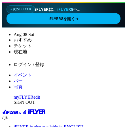
iFLYERは、
iFLYER8
へ。
次のIFLYER
✦
iFLYER8を開く
→
Aug
08
Sat
おすすめ
チケット
現在地
ログイン / 登録
イベント
バー
写真
myFLYER
edit
SIGN OUT
/ ja
iFLYER is also available in ENGLISH.