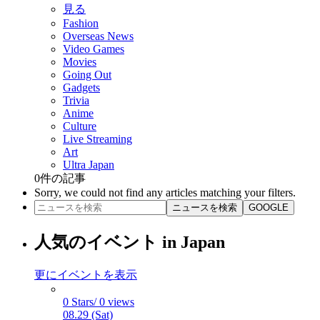
見る
Fashion
Overseas News
Video Games
Movies
Going Out
Gadgets
Trivia
Anime
Culture
Live Streaming
Art
Ultra Japan
0
件の記事
Sorry, we could not find any articles matching your filters.
ニュースを検索
GOOGLE
人気のイベント in Japan
更にイベントを表示
0 Stars/ 0 views
08.29 (Sat)