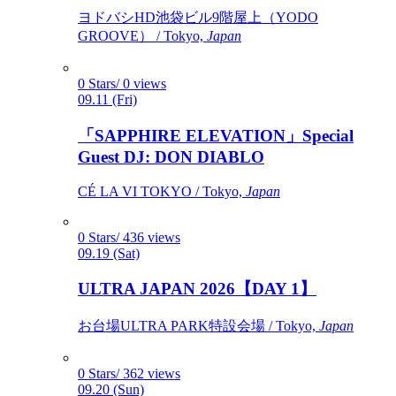
ヨドバシHD池袋ビル9階屋上（YODO
GROOVE） / Tokyo,
Japan
0 Stars/ 0 views
09.11 (Fri)
「SAPPHIRE ELEVATION」Special
Guest DJ: DON DIABLO
CÉ LA VI TOKYO / Tokyo,
Japan
0 Stars/ 436 views
09.19 (Sat)
ULTRA JAPAN 2026【DAY 1】
お台場ULTRA PARK特設会場 / Tokyo,
Japan
0 Stars/ 362 views
09.20 (Sun)