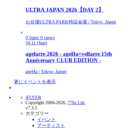
ULTRA JAPAN 2026【DAY 2】
お台場ULTRA PARK特設会場 / Tokyo,
Japan
0 Stars/ 0 views
10.11 (Sun)
agefarre 2026 - ageHa×velfarre 15th
Anniversary CLUB EDITION -
ageHa / Tokyo,
Japan
更にイベントを表示
iFLYER
Copyright 2006-2026,
77hz Ltd.
v7.3.5
カテゴリー
イベント
アーティスト