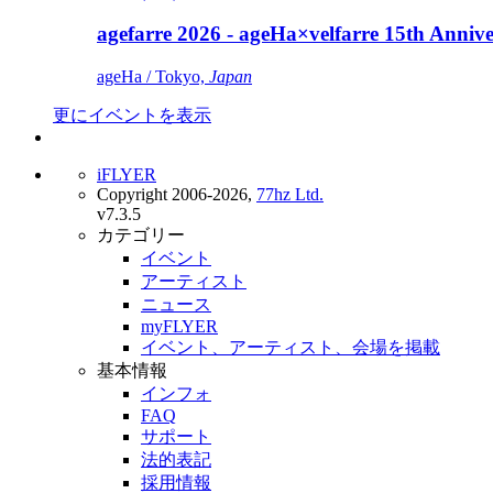
agefarre 2026 - ageHa×velfarre 15th Ann
ageHa / Tokyo,
Japan
更にイベントを表示
iFLYER
Copyright 2006-2026,
77hz Ltd.
v7.3.5
カテゴリー
イベント
アーティスト
ニュース
myFLYER
イベント、アーティスト、会場を掲載
基本情報
インフォ
FAQ
サポート
法的表記
採用情報