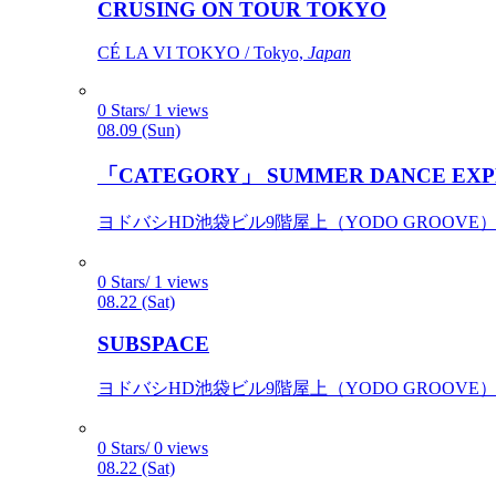
CRUSING ON TOUR TOKYO
CÉ LA VI TOKYO / Tokyo,
Japan
0 Stars/ 1 views
08.09 (Sun)
「CATEGORY」 SUMMER DANCE EXP
ヨドバシHD池袋ビル9階屋上（YODO GROOVE） / 
0 Stars/ 1 views
08.22 (Sat)
SUBSPACE
ヨドバシHD池袋ビル9階屋上（YODO GROOVE） / 
0 Stars/ 0 views
08.22 (Sat)