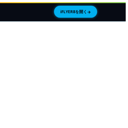
iFLYER8を開く
→