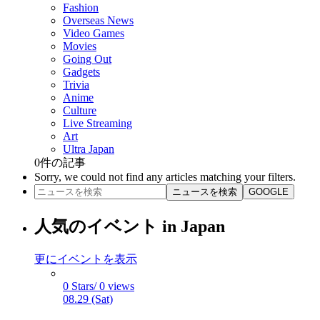
Fashion
Overseas News
Video Games
Movies
Going Out
Gadgets
Trivia
Anime
Culture
Live Streaming
Art
Ultra Japan
0
件の記事
Sorry, we could not find any articles matching your filters.
ニュースを検索
GOOGLE
人気のイベント in Japan
更にイベントを表示
0 Stars/ 0 views
08.29 (Sat)