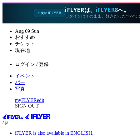
iFLYERは、
iFLYER8
へ。
次のIFLYER
✦
ログインはそのまま、好きだったすべて
Aug
09
Sun
おすすめ
チケット
現在地
ログイン / 登録
イベント
バー
写真
myFLYER
edit
SIGN OUT
/ ja
iFLYER is also available in ENGLISH.