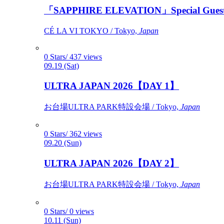
「SAPPHIRE ELEVATION」Special Gues
CÉ LA VI TOKYO / Tokyo,
Japan
0 Stars/ 437 views
09.19 (Sat)
ULTRA JAPAN 2026【DAY 1】
お台場ULTRA PARK特設会場 / Tokyo,
Japan
0 Stars/ 362 views
09.20 (Sun)
ULTRA JAPAN 2026【DAY 2】
お台場ULTRA PARK特設会場 / Tokyo,
Japan
0 Stars/ 0 views
10.11 (Sun)