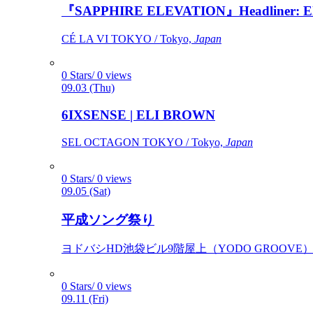
『SAPPHIRE ELEVATION』Headliner: Ely 
CÉ LA VI TOKYO / Tokyo,
Japan
0 Stars/ 0 views
09.03 (Thu)
6IXSENSE | ELI BROWN
SEL OCTAGON TOKYO / Tokyo,
Japan
0 Stars/ 0 views
09.05 (Sat)
平成ソング祭り
ヨドバシHD池袋ビル9階屋上（YODO GROOVE） / 
0 Stars/ 0 views
09.11 (Fri)