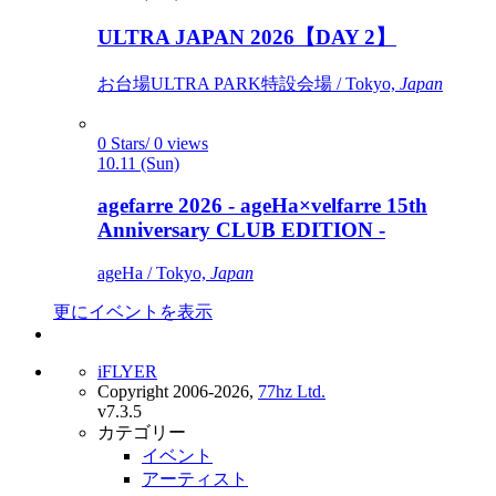
ULTRA JAPAN 2026【DAY 2】
お台場ULTRA PARK特設会場 / Tokyo,
Japan
0 Stars/ 0 views
10.11 (Sun)
agefarre 2026 - ageHa×velfarre 15th
Anniversary CLUB EDITION -
ageHa / Tokyo,
Japan
更にイベントを表示
iFLYER
Copyright 2006-2026,
77hz Ltd.
v7.3.5
カテゴリー
イベント
アーティスト