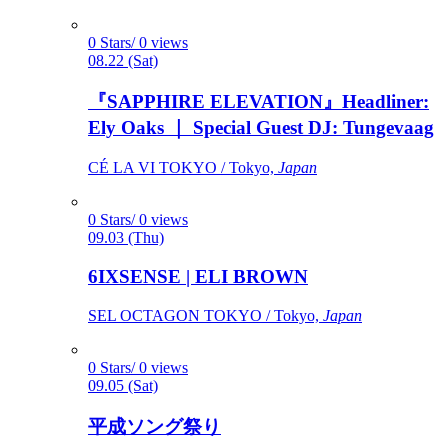
0 Stars/ 0 views
08.22 (Sat)
『SAPPHIRE ELEVATION』Headliner:
Ely Oaks ｜ Special Guest DJ: Tungevaag
CÉ LA VI TOKYO / Tokyo,
Japan
0 Stars/ 0 views
09.03 (Thu)
6IXSENSE | ELI BROWN
SEL OCTAGON TOKYO / Tokyo,
Japan
0 Stars/ 0 views
09.05 (Sat)
平成ソング祭り