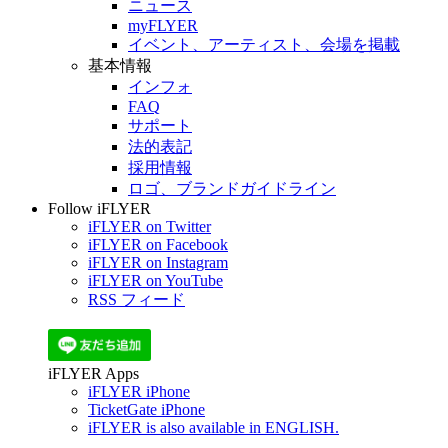
ニュース
myFLYER
イベント、アーティスト、会場を掲載
基本情報
インフォ
FAQ
サポート
法的表記
採用情報
ロゴ、ブランドガイドライン
Follow iFLYER
iFLYER on Twitter
iFLYER on Facebook
iFLYER on Instagram
iFLYER on YouTube
RSS フィード
iFLYER Apps
iFLYER iPhone
TicketGate iPhone
iFLYER is also available in ENGLISH.