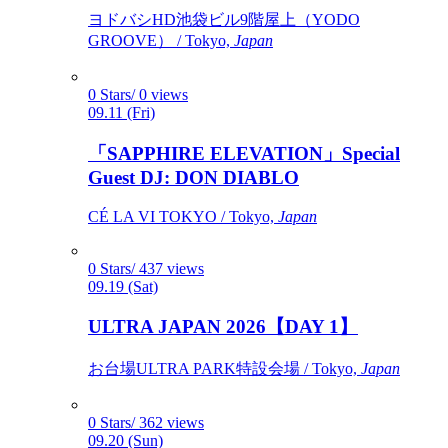
ヨドバシHD池袋ビル9階屋上（YODO
GROOVE） / Tokyo,
Japan
0 Stars/ 0 views
09.11 (Fri)
「SAPPHIRE ELEVATION」Special
Guest DJ: DON DIABLO
CÉ LA VI TOKYO / Tokyo,
Japan
0 Stars/ 437 views
09.19 (Sat)
ULTRA JAPAN 2026【DAY 1】
お台場ULTRA PARK特設会場 / Tokyo,
Japan
0 Stars/ 362 views
09.20 (Sun)