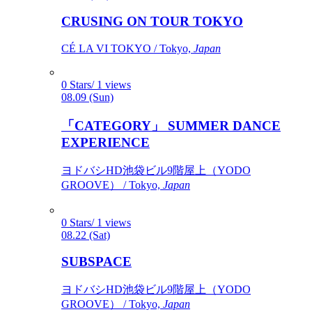
CRUSING ON TOUR TOKYO
CÉ LA VI TOKYO / Tokyo,
Japan
0 Stars/ 1 views
08.09 (Sun)
「CATEGORY」 SUMMER DANCE
EXPERIENCE
ヨドバシHD池袋ビル9階屋上（YODO
GROOVE） / Tokyo,
Japan
0 Stars/ 1 views
08.22 (Sat)
SUBSPACE
ヨドバシHD池袋ビル9階屋上（YODO
GROOVE） / Tokyo,
Japan