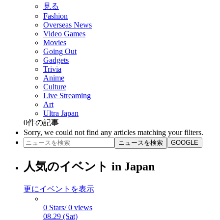
見る
Fashion
Overseas News
Video Games
Movies
Going Out
Gadgets
Trivia
Anime
Culture
Live Streaming
Art
Ultra Japan
0
件の記事
Sorry, we could not find any articles matching your filters.
ニュースを検索
GOOGLE
人気のイベント in Japan
更にイベントを表示
0 Stars/ 0 views
08.29 (Sat)