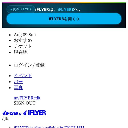
iFLYERは、
iFLYER8
へ。
次のIFLYER
✦
iFLYER8を開く
→
Aug
09
Sun
おすすめ
チケット
現在地
ログイン / 登録
イベント
バー
写真
myFLYER
edit
SIGN OUT
/ ja
iFLYER is also available in ENGLISH.