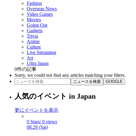
Fashion
Overseas News
Video Games
Movies
Going Out
Gadgets
Trivia
Anime
Culture
Live Streaming
Art
Ultra Japan
0
件の記事
Sorry, we could not find any articles matching your filters.
ニュースを検索
GOOGLE
人気のイベント in Japan
更にイベントを表示
0 Stars/ 0 views
08.29 (Sat)