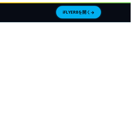
iFLYER8を開く
→