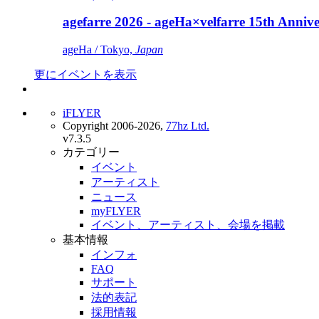
agefarre 2026 - ageHa×velfarre 15th Ann
ageHa / Tokyo,
Japan
更にイベントを表示
iFLYER
Copyright 2006-2026,
77hz Ltd.
v7.3.5
カテゴリー
イベント
アーティスト
ニュース
myFLYER
イベント、アーティスト、会場を掲載
基本情報
インフォ
FAQ
サポート
法的表記
採用情報