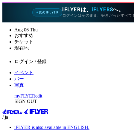
iFLYERは、
iFLYER8
へ。
次のIFLYER
✦
ログインはそのまま、好きだったすべて
Aug
06
Thu
おすすめ
チケット
現在地
ログイン / 登録
イベント
バー
写真
myFLYER
edit
SIGN OUT
/ ja
iFLYER is also available in ENGLISH.