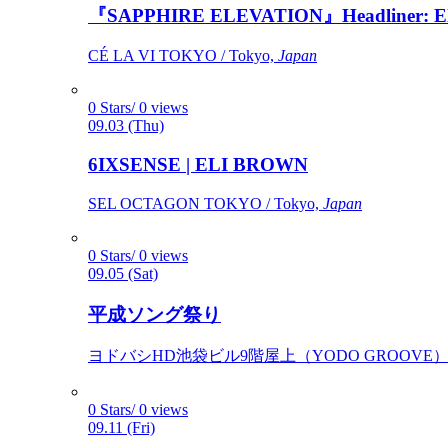
『SAPPHIRE ELEVATION』Headliner: Ely 
CÉ LA VI TOKYO / Tokyo,
Japan
0 Stars/ 0 views
09.03 (Thu)
6IXSENSE | ELI BROWN
SEL OCTAGON TOKYO / Tokyo,
Japan
0 Stars/ 0 views
09.05 (Sat)
平成ソング祭り
ヨドバシHD池袋ビル9階屋上（YODO GROOVE） / 
0 Stars/ 0 views
09.11 (Fri)