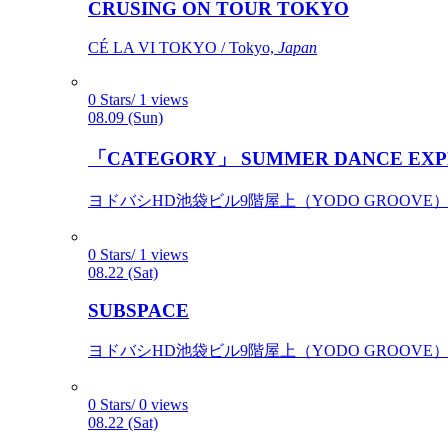
CRUSING ON TOUR TOKYO
CÉ LA VI TOKYO / Tokyo,
Japan
0 Stars/ 1 views
08.09 (Sun)
「CATEGORY」 SUMMER DANCE EXP
ヨドバシHD池袋ビル9階屋上（YODO GROOVE） / 
0 Stars/ 1 views
08.22 (Sat)
SUBSPACE
ヨドバシHD池袋ビル9階屋上（YODO GROOVE） / 
0 Stars/ 0 views
08.22 (Sat)