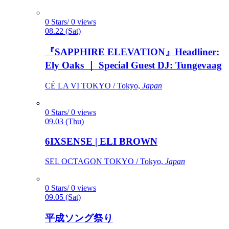
0 Stars/ 0 views
08.22 (Sat)
『SAPPHIRE ELEVATION』Headliner:
Ely Oaks ｜ Special Guest DJ: Tungevaag
CÉ LA VI TOKYO / Tokyo,
Japan
0 Stars/ 0 views
09.03 (Thu)
6IXSENSE | ELI BROWN
SEL OCTAGON TOKYO / Tokyo,
Japan
0 Stars/ 0 views
09.05 (Sat)
平成ソング祭り