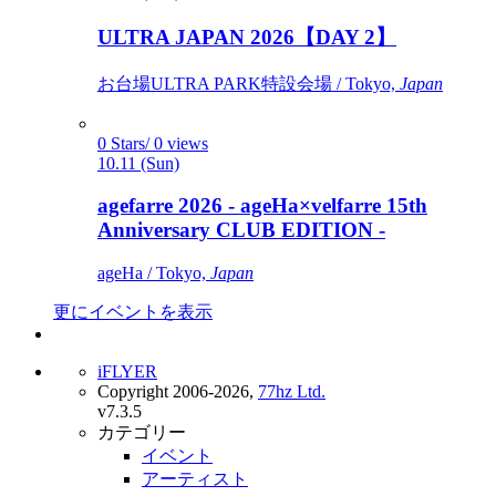
ULTRA JAPAN 2026【DAY 2】
お台場ULTRA PARK特設会場 / Tokyo,
Japan
0 Stars/ 0 views
10.11 (Sun)
agefarre 2026 - ageHa×velfarre 15th
Anniversary CLUB EDITION -
ageHa / Tokyo,
Japan
更にイベントを表示
iFLYER
Copyright 2006-2026,
77hz Ltd.
v7.3.5
カテゴリー
イベント
アーティスト