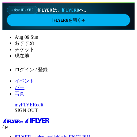
iFLYERは、
iFLYER8
へ。
次のIFLYER
✦
iFLYER8を開く
→
Aug
09
Sun
おすすめ
チケット
現在地
ログイン / 登録
イベント
バー
写真
myFLYER
edit
SIGN OUT
/ ja
iFLYER is also available in ENGLISH.