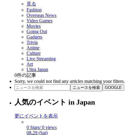
見る
Fashion
Overseas News
Video Games
Movies
Going Out
Gadgets
Trivia
Anime
Culture
Live Streaming
Art
Ultra Japan
0
件の記事
Sorry, we could not find any articles matching your filters.
ニュースを検索
GOOGLE
人気のイベント in Japan
更にイベントを表示
0 Stars/ 0 views
08.29 (Sat)