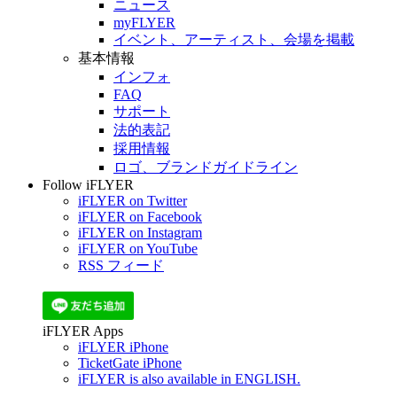
ニュース
myFLYER
イベント、アーティスト、会場を掲載
基本情報
インフォ
FAQ
サポート
法的表記
採用情報
ロゴ、ブランドガイドライン
Follow iFLYER
iFLYER on Twitter
iFLYER on Facebook
iFLYER on Instagram
iFLYER on YouTube
RSS フィード
iFLYER Apps
iFLYER iPhone
TicketGate iPhone
iFLYER is also available in ENGLISH.