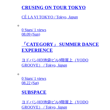
CRUSING ON TOUR TOKYO
CÉ LA VI TOKYO / Tokyo,
Japan
0 Stars/ 1 views
08.09 (Sun)
「CATEGORY」 SUMMER DANCE
EXPERIENCE
ヨドバシHD池袋ビル9階屋上（YODO
GROOVE） / Tokyo,
Japan
0 Stars/ 1 views
08.22 (Sat)
SUBSPACE
ヨドバシHD池袋ビル9階屋上（YODO
GROOVE） / Tokyo,
Japan