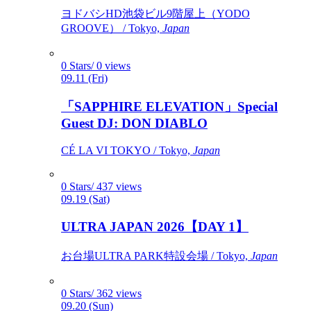
ヨドバシHD池袋ビル9階屋上（YODO
GROOVE） / Tokyo,
Japan
0 Stars/ 0 views
09.11 (Fri)
「SAPPHIRE ELEVATION」Special
Guest DJ: DON DIABLO
CÉ LA VI TOKYO / Tokyo,
Japan
0 Stars/ 437 views
09.19 (Sat)
ULTRA JAPAN 2026【DAY 1】
お台場ULTRA PARK特設会場 / Tokyo,
Japan
0 Stars/ 362 views
09.20 (Sun)