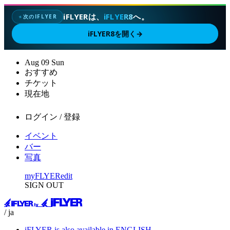
iFLYERは、
iFLYER8
へ。
次のIFLYER
✦
iFLYER8を開く
→
Aug
09
Sun
おすすめ
チケット
現在地
ログイン / 登録
イベント
バー
写真
myFLYER
edit
SIGN OUT
/ ja
iFLYER is also available in ENGLISH.