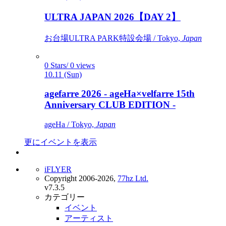
ULTRA JAPAN 2026【DAY 2】
お台場ULTRA PARK特設会場 / Tokyo,
Japan
0 Stars/ 0 views
10.11 (Sun)
agefarre 2026 - ageHa×velfarre 15th
Anniversary CLUB EDITION -
ageHa / Tokyo,
Japan
更にイベントを表示
iFLYER
Copyright 2006-2026,
77hz Ltd.
v7.3.5
カテゴリー
イベント
アーティスト