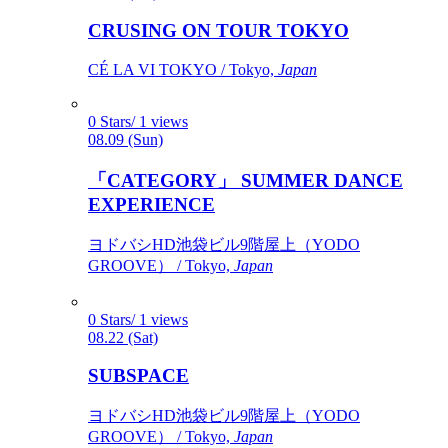
CRUSING ON TOUR TOKYO
CÉ LA VI TOKYO / Tokyo,
Japan
0 Stars/ 1 views
08.09 (Sun)
「CATEGORY」 SUMMER DANCE
EXPERIENCE
ヨドバシHD池袋ビル9階屋上（YODO
GROOVE） / Tokyo,
Japan
0 Stars/ 1 views
08.22 (Sat)
SUBSPACE
ヨドバシHD池袋ビル9階屋上（YODO
GROOVE） / Tokyo,
Japan