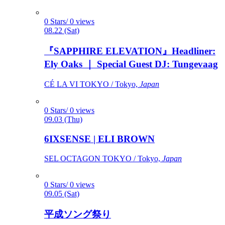
0 Stars/ 0 views
08.22 (Sat)
『SAPPHIRE ELEVATION』Headliner:
Ely Oaks ｜ Special Guest DJ: Tungevaag
CÉ LA VI TOKYO / Tokyo,
Japan
0 Stars/ 0 views
09.03 (Thu)
6IXSENSE | ELI BROWN
SEL OCTAGON TOKYO / Tokyo,
Japan
0 Stars/ 0 views
09.05 (Sat)
平成ソング祭り