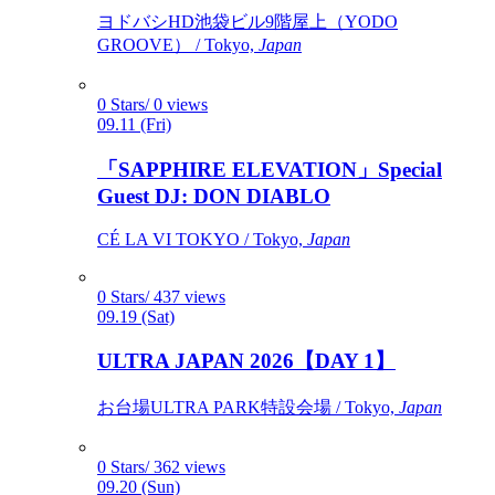
ヨドバシHD池袋ビル9階屋上（YODO
GROOVE） / Tokyo,
Japan
0 Stars/ 0 views
09.11 (Fri)
「SAPPHIRE ELEVATION」Special
Guest DJ: DON DIABLO
CÉ LA VI TOKYO / Tokyo,
Japan
0 Stars/ 437 views
09.19 (Sat)
ULTRA JAPAN 2026【DAY 1】
お台場ULTRA PARK特設会場 / Tokyo,
Japan
0 Stars/ 362 views
09.20 (Sun)