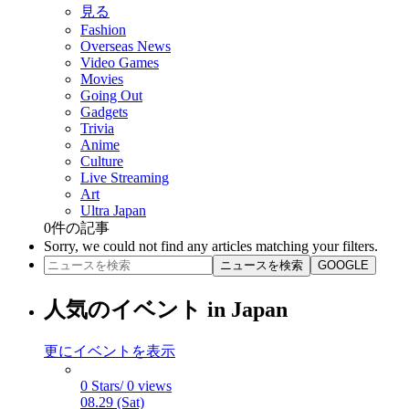
見る
Fashion
Overseas News
Video Games
Movies
Going Out
Gadgets
Trivia
Anime
Culture
Live Streaming
Art
Ultra Japan
0
件の記事
Sorry, we could not find any articles matching your filters.
ニュースを検索
GOOGLE
人気のイベント in Japan
更にイベントを表示
0 Stars/ 0 views
08.29 (Sat)