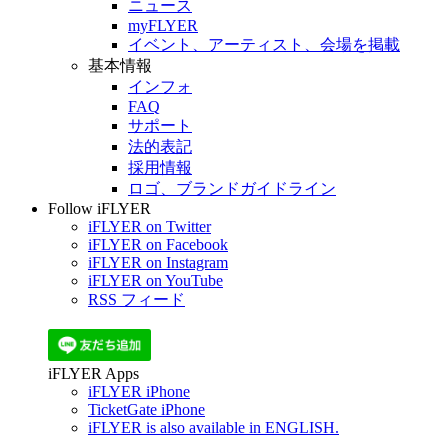
ニュース
myFLYER
イベント、アーティスト、会場を掲載
基本情報
インフォ
FAQ
サポート
法的表記
採用情報
ロゴ、ブランドガイドライン
Follow iFLYER
iFLYER on Twitter
iFLYER on Facebook
iFLYER on Instagram
iFLYER on YouTube
RSS フィード
iFLYER Apps
iFLYER iPhone
TicketGate iPhone
iFLYER is also available in ENGLISH.