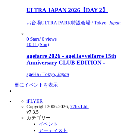
ULTRA JAPAN 2026【DAY 2】
お台場ULTRA PARK特設会場 / Tokyo,
Japan
0 Stars/ 0 views
10.11 (Sun)
agefarre 2026 - ageHa×velfarre 15th
Anniversary CLUB EDITION -
ageHa / Tokyo,
Japan
更にイベントを表示
iFLYER
Copyright 2006-2026,
77hz Ltd.
v7.3.5
カテゴリー
イベント
アーティスト