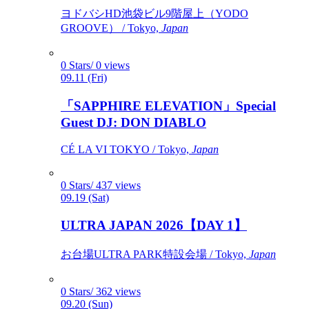
ヨドバシHD池袋ビル9階屋上（YODO
GROOVE） / Tokyo,
Japan
0 Stars/ 0 views
09.11 (Fri)
「SAPPHIRE ELEVATION」Special
Guest DJ: DON DIABLO
CÉ LA VI TOKYO / Tokyo,
Japan
0 Stars/ 437 views
09.19 (Sat)
ULTRA JAPAN 2026【DAY 1】
お台場ULTRA PARK特設会場 / Tokyo,
Japan
0 Stars/ 362 views
09.20 (Sun)