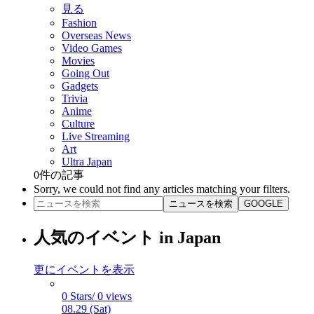
見る
Fashion
Overseas News
Video Games
Movies
Going Out
Gadgets
Trivia
Anime
Culture
Live Streaming
Art
Ultra Japan
0
件の記事
Sorry, we could not find any articles matching your filters.
ニュースを検索
GOOGLE
人気のイベント in Japan
更にイベントを表示
0 Stars/ 0 views
08.29 (Sat)