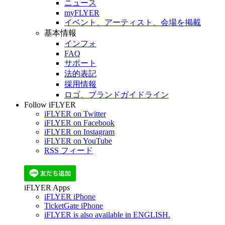
ニュース
myFLYER
イベント、アーティスト、会場を掲載
基本情報
インフォ
FAQ
サポート
法的表記
採用情報
ロゴ、ブランドガイドライン
Follow iFLYER
iFLYER on Twitter
iFLYER on Facebook
iFLYER on Instagram
iFLYER on YouTube
RSS フィード
iFLYER Apps
iFLYER iPhone
TicketGate iPhone
iFLYER is also available in ENGLISH.