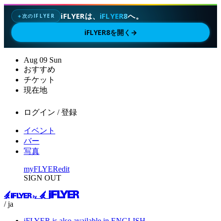
iFLYERは、
iFLYER8
へ。
次のIFLYER
✦
iFLYER8を開く
→
Aug
09
Sun
おすすめ
チケット
現在地
ログイン / 登録
イベント
バー
写真
myFLYER
edit
SIGN OUT
/ ja
iFLYER is also available in ENGLISH.