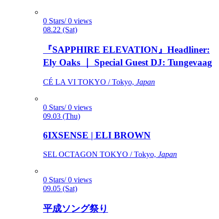
0 Stars/ 0 views
08.22 (Sat)
『SAPPHIRE ELEVATION』Headliner:
Ely Oaks ｜ Special Guest DJ: Tungevaag
CÉ LA VI TOKYO / Tokyo,
Japan
0 Stars/ 0 views
09.03 (Thu)
6IXSENSE | ELI BROWN
SEL OCTAGON TOKYO / Tokyo,
Japan
0 Stars/ 0 views
09.05 (Sat)
平成ソング祭り