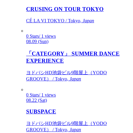
CRUSING ON TOUR TOKYO
CÉ LA VI TOKYO / Tokyo,
Japan
0 Stars/ 1 views
08.09 (Sun)
「CATEGORY」 SUMMER DANCE
EXPERIENCE
ヨドバシHD池袋ビル9階屋上（YODO
GROOVE） / Tokyo,
Japan
0 Stars/ 1 views
08.22 (Sat)
SUBSPACE
ヨドバシHD池袋ビル9階屋上（YODO
GROOVE） / Tokyo,
Japan