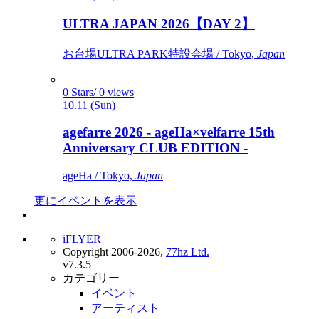
ULTRA JAPAN 2026【DAY 2】
お台場ULTRA PARK特設会場 / Tokyo,
Japan
0 Stars/ 0 views
10.11 (Sun)
agefarre 2026 - ageHa×velfarre 15th
Anniversary CLUB EDITION -
ageHa / Tokyo,
Japan
更にイベントを表示
iFLYER
Copyright 2006-2026,
77hz Ltd.
v7.3.5
カテゴリー
イベント
アーティスト