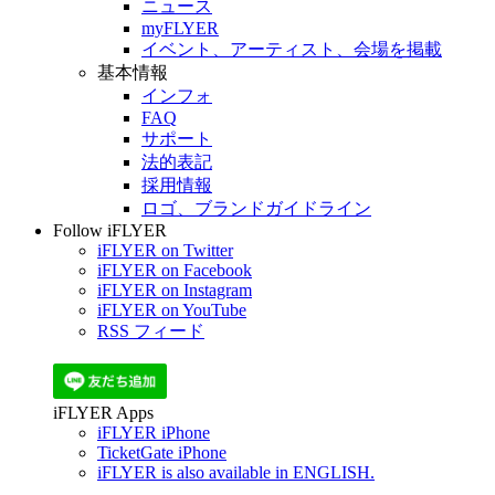
ニュース
myFLYER
イベント、アーティスト、会場を掲載
基本情報
インフォ
FAQ
サポート
法的表記
採用情報
ロゴ、ブランドガイドライン
Follow iFLYER
iFLYER on Twitter
iFLYER on Facebook
iFLYER on Instagram
iFLYER on YouTube
RSS フィード
iFLYER Apps
iFLYER iPhone
TicketGate iPhone
iFLYER is also available in ENGLISH.