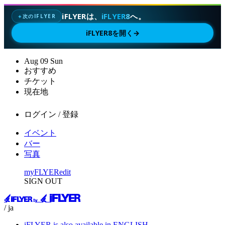
iFLYERは、
iFLYER8
へ。
次のIFLYER
✦
iFLYER8を開く
→
Aug
09
Sun
おすすめ
チケット
現在地
ログイン / 登録
イベント
バー
写真
myFLYER
edit
SIGN OUT
/ ja
iFLYER is also available in ENGLISH.