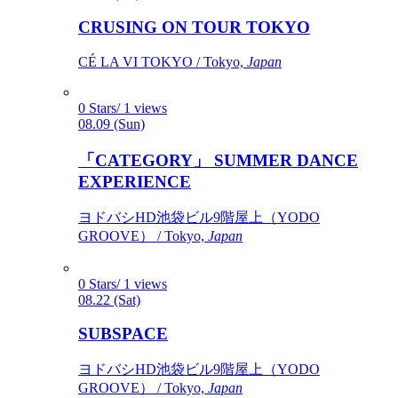
CRUSING ON TOUR TOKYO
CÉ LA VI TOKYO / Tokyo,
Japan
0 Stars/ 1 views
08.09 (Sun)
「CATEGORY」 SUMMER DANCE
EXPERIENCE
ヨドバシHD池袋ビル9階屋上（YODO
GROOVE） / Tokyo,
Japan
0 Stars/ 1 views
08.22 (Sat)
SUBSPACE
ヨドバシHD池袋ビル9階屋上（YODO
GROOVE） / Tokyo,
Japan