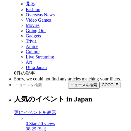
見る
Fashion
Overseas News
Video Games
Movies
Going Out
Gadgets
Trivia
Anime
Culture
Live Streaming
Art
Ultra Japan
0
件の記事
Sorry, we could not find any articles matching your filters.
ニュースを検索
GOOGLE
人気のイベント in Japan
更にイベントを表示
0 Stars/ 0 views
08.29 (Sat)