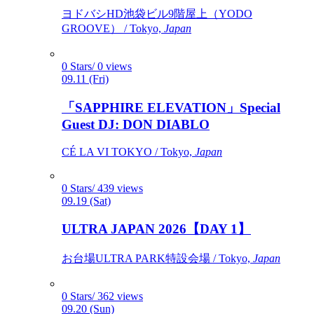
ヨドバシHD池袋ビル9階屋上（YODO
GROOVE） / Tokyo,
Japan
0 Stars/ 0 views
09.11 (Fri)
「SAPPHIRE ELEVATION」Special
Guest DJ: DON DIABLO
CÉ LA VI TOKYO / Tokyo,
Japan
0 Stars/ 439 views
09.19 (Sat)
ULTRA JAPAN 2026【DAY 1】
お台場ULTRA PARK特設会場 / Tokyo,
Japan
0 Stars/ 362 views
09.20 (Sun)