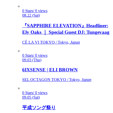
0 Stars/ 0 views
08.22 (Sat)
『SAPPHIRE ELEVATION』Headliner:
Ely Oaks ｜ Special Guest DJ: Tungevaag
CÉ LA VI TOKYO / Tokyo,
Japan
0 Stars/ 0 views
09.03 (Thu)
6IXSENSE | ELI BROWN
SEL OCTAGON TOKYO / Tokyo,
Japan
0 Stars/ 0 views
09.05 (Sat)
平成ソング祭り