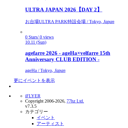
ULTRA JAPAN 2026【DAY 2】
お台場ULTRA PARK特設会場 / Tokyo,
Japan
0 Stars/ 0 views
10.11 (Sun)
agefarre 2026 - ageHa×velfarre 15th
Anniversary CLUB EDITION -
ageHa / Tokyo,
Japan
更にイベントを表示
iFLYER
Copyright 2006-2026,
77hz Ltd.
v7.3.5
カテゴリー
イベント
アーティスト