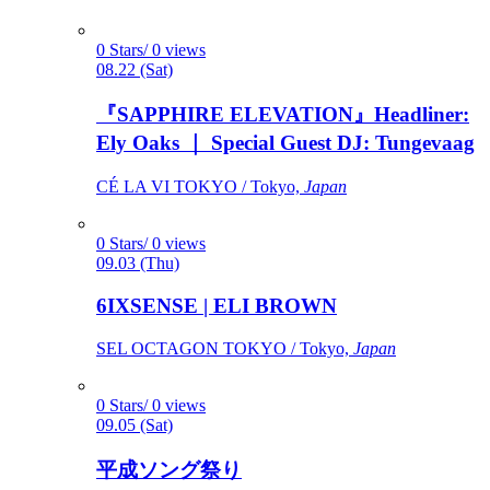
0 Stars/ 0 views
08.22 (Sat)
『SAPPHIRE ELEVATION』Headliner:
Ely Oaks ｜ Special Guest DJ: Tungevaag
CÉ LA VI TOKYO / Tokyo,
Japan
0 Stars/ 0 views
09.03 (Thu)
6IXSENSE | ELI BROWN
SEL OCTAGON TOKYO / Tokyo,
Japan
0 Stars/ 0 views
09.05 (Sat)
平成ソング祭り