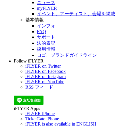
ニュース
myFLYER
イベント、アーティスト、会場を掲載
基本情報
インフォ
FAQ
サポート
法的表記
採用情報
ロゴ、ブランドガイドライン
Follow iFLYER
iFLYER on Twitter
iFLYER on Facebook
iFLYER on Instagram
iFLYER on YouTube
RSS フィード
iFLYER Apps
iFLYER iPhone
TicketGate iPhone
iFLYER is also available in ENGLISH.