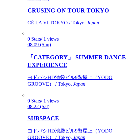
CRUSING ON TOUR TOKYO
CÉ LA VI TOKYO / Tokyo,
Japan
0 Stars/ 1 views
08.09 (Sun)
「CATEGORY」 SUMMER DANCE
EXPERIENCE
ヨドバシHD池袋ビル9階屋上（YODO
GROOVE） / Tokyo,
Japan
0 Stars/ 1 views
08.22 (Sat)
SUBSPACE
ヨドバシHD池袋ビル9階屋上（YODO
GROOVE） / Tokyo,
Japan