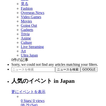
見る
Fashion
Overseas News
Video Games
Movies
Going Out
Gadgets
Trivia
Anime
Culture
Live Streaming
Art
Ultra Japan
0
件の記事
Sorry, we could not find any articles matching your filters.
ニュースを検索
GOOGLE
人気のイベント in Japan
更にイベントを表示
0 Stars/ 0 views
08.29 (Sat)