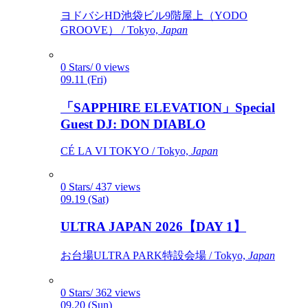
ヨドバシHD池袋ビル9階屋上（YODO
GROOVE） / Tokyo,
Japan
0 Stars/ 0 views
09.11 (Fri)
「SAPPHIRE ELEVATION」Special
Guest DJ: DON DIABLO
CÉ LA VI TOKYO / Tokyo,
Japan
0 Stars/ 437 views
09.19 (Sat)
ULTRA JAPAN 2026【DAY 1】
お台場ULTRA PARK特設会場 / Tokyo,
Japan
0 Stars/ 362 views
09.20 (Sun)