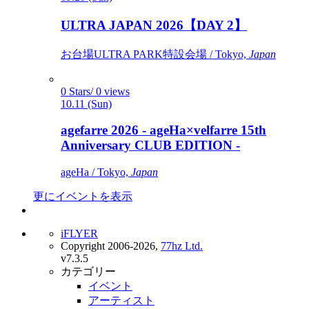
ULTRA JAPAN 2026【DAY 2】
お台場ULTRA PARK特設会場 / Tokyo,
Japan
0 Stars/ 0 views
10.11 (Sun)
agefarre 2026 - ageHa×velfarre 15th
Anniversary CLUB EDITION -
ageHa / Tokyo,
Japan
更にイベントを表示
iFLYER
Copyright 2006-2026,
77hz Ltd.
v7.3.5
カテゴリー
イベント
アーティスト