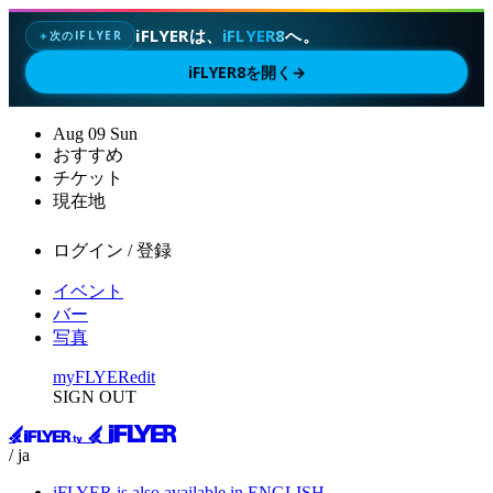
iFLYERは、
iFLYER8
へ。
次のIFLYER
✦
iFLYER8を開く
→
Aug
09
Sun
おすすめ
チケット
現在地
ログイン / 登録
イベント
バー
写真
myFLYER
edit
SIGN OUT
/ ja
iFLYER is also available in ENGLISH.