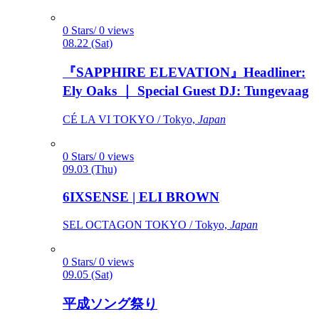
0 Stars/ 0 views
08.22 (Sat)
『SAPPHIRE ELEVATION』Headliner:
Ely Oaks ｜ Special Guest DJ: Tungevaag
CÉ LA VI TOKYO / Tokyo,
Japan
0 Stars/ 0 views
09.03 (Thu)
6IXSENSE | ELI BROWN
SEL OCTAGON TOKYO / Tokyo,
Japan
0 Stars/ 0 views
09.05 (Sat)
平成ソング祭り