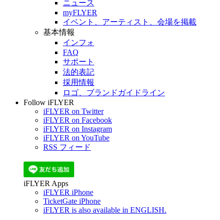
ニュース
myFLYER
イベント、アーティスト、会場を掲載
基本情報
インフォ
FAQ
サポート
法的表記
採用情報
ロゴ、ブランドガイドライン
Follow iFLYER
iFLYER on Twitter
iFLYER on Facebook
iFLYER on Instagram
iFLYER on YouTube
RSS フィード
iFLYER Apps
iFLYER iPhone
TicketGate iPhone
iFLYER is also available in ENGLISH.