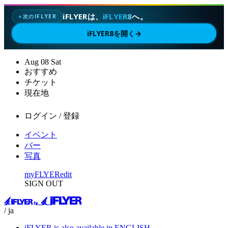
iFLYERは、
iFLYER8
へ。
次のIFLYER
✦
iFLYER8を開く
→
Aug
08
Sat
おすすめ
チケット
現在地
ログイン / 登録
イベント
バー
写真
myFLYER
edit
SIGN OUT
/ ja
iFLYER is also available in ENGLISH.