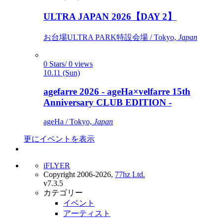
ULTRA JAPAN 2026【DAY 2】
お台場ULTRA PARK特設会場 / Tokyo,
Japan
0 Stars/ 0 views
10.11 (Sun)
agefarre 2026 - ageHa×velfarre 15th
Anniversary CLUB EDITION -
ageHa / Tokyo,
Japan
更にイベントを表示
iFLYER
Copyright 2006-2026,
77hz Ltd.
v7.3.5
カテゴリー
イベント
アーティスト