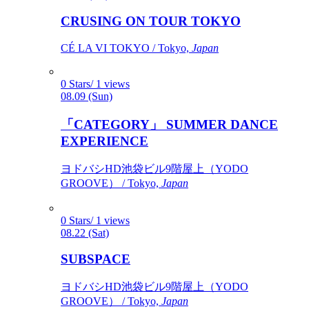
CRUSING ON TOUR TOKYO
CÉ LA VI TOKYO / Tokyo,
Japan
0 Stars/ 1 views
08.09 (Sun)
「CATEGORY」 SUMMER DANCE
EXPERIENCE
ヨドバシHD池袋ビル9階屋上（YODO
GROOVE） / Tokyo,
Japan
0 Stars/ 1 views
08.22 (Sat)
SUBSPACE
ヨドバシHD池袋ビル9階屋上（YODO
GROOVE） / Tokyo,
Japan