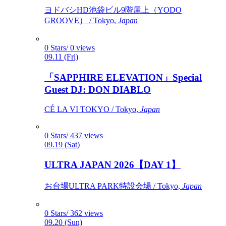
ヨドバシHD池袋ビル9階屋上（YODO
GROOVE） / Tokyo,
Japan
0 Stars/ 0 views
09.11 (Fri)
「SAPPHIRE ELEVATION」Special
Guest DJ: DON DIABLO
CÉ LA VI TOKYO / Tokyo,
Japan
0 Stars/ 437 views
09.19 (Sat)
ULTRA JAPAN 2026【DAY 1】
お台場ULTRA PARK特設会場 / Tokyo,
Japan
0 Stars/ 362 views
09.20 (Sun)