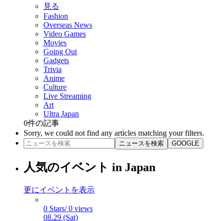
見る
Fashion
Overseas News
Video Games
Movies
Going Out
Gadgets
Trivia
Anime
Culture
Live Streaming
Art
Ultra Japan
0
件の記事
Sorry, we could not find any articles matching your filters.
ニュースを検索
GOOGLE
人気のイベント in Japan
更にイベントを表示
0 Stars/ 0 views
08.29 (Sat)