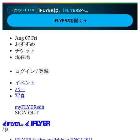
iFLYERは、
iFLYER8
へ。
次のIFLYER
✦
iFLYER8を開く
→
Aug
07
Fri
おすすめ
チケット
現在地
ログイン / 登録
イベント
バー
写真
myFLYER
edit
SIGN OUT
/ ja
iFLYER is also available in ENGLISH.