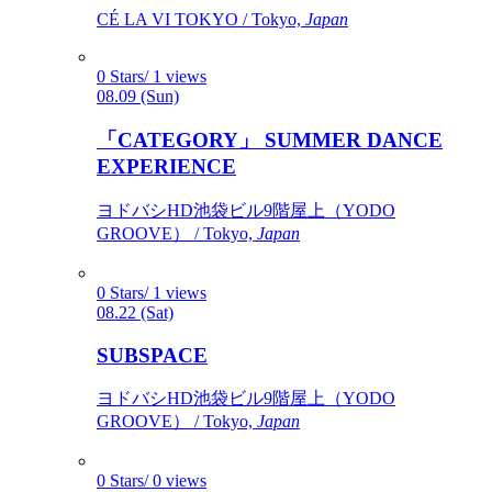
CÉ LA VI TOKYO / Tokyo,
Japan
0 Stars/ 1 views
08.09 (Sun)
「CATEGORY」 SUMMER DANCE
EXPERIENCE
ヨドバシHD池袋ビル9階屋上（YODO
GROOVE） / Tokyo,
Japan
0 Stars/ 1 views
08.22 (Sat)
SUBSPACE
ヨドバシHD池袋ビル9階屋上（YODO
GROOVE） / Tokyo,
Japan
0 Stars/ 0 views