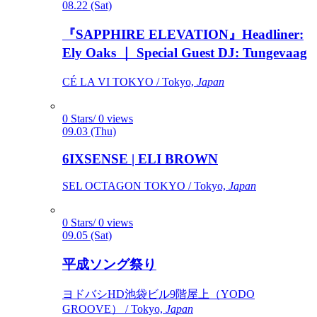
08.22 (Sat)
『SAPPHIRE ELEVATION』Headliner:
Ely Oaks ｜ Special Guest DJ: Tungevaag
CÉ LA VI TOKYO / Tokyo,
Japan
0 Stars/ 0 views
09.03 (Thu)
6IXSENSE | ELI BROWN
SEL OCTAGON TOKYO / Tokyo,
Japan
0 Stars/ 0 views
09.05 (Sat)
平成ソング祭り
ヨドバシHD池袋ビル9階屋上（YODO
GROOVE） / Tokyo,
Japan