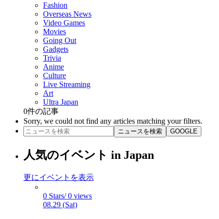
Fashion
Overseas News
Video Games
Movies
Going Out
Gadgets
Trivia
Anime
Culture
Live Streaming
Art
Ultra Japan
0
件の記事
Sorry, we could not find any articles matching your filters.
ニュースを検索
GOOGLE
人気のイベント in Japan
更にイベントを表示
0 Stars/ 0 views
08.29 (Sat)