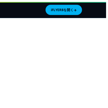
iFLYER8を開く
→