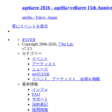
agefarre 2026 - ageHa×velfarre 15th Ann
ageHa / Tokyo,
Japan
更にイベントを表示
iFLYER
Copyright 2006-2026,
77hz Ltd.
v7.3.5
カテゴリー
イベント
アーティスト
ニュース
myFLYER
イベント、アーティスト、会場を掲載
基本情報
インフォ
FAQ
サポート
法的表記
採用情報