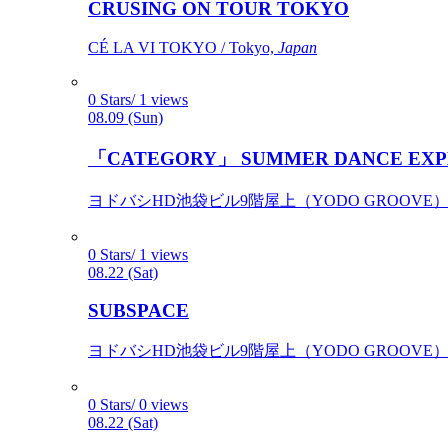
CRUSING ON TOUR TOKYO
CÉ LA VI TOKYO / Tokyo,
Japan
0 Stars/ 1 views
08.09 (Sun)
「CATEGORY」 SUMMER DANCE EXP
ヨドバシHD池袋ビル9階屋上（YODO GROOVE） / 
0 Stars/ 1 views
08.22 (Sat)
SUBSPACE
ヨドバシHD池袋ビル9階屋上（YODO GROOVE） / 
0 Stars/ 0 views
08.22 (Sat)