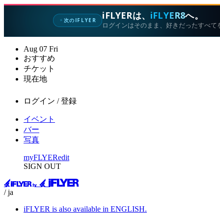
iFLYERは、
iFLYER8
へ。
次のIFLYER
✦
ログインはそのまま、好きだったすべて
Aug
07
Fri
おすすめ
チケット
現在地
ログイン / 登録
イベント
バー
写真
myFLYER
edit
SIGN OUT
/ ja
iFLYER is also available in ENGLISH.