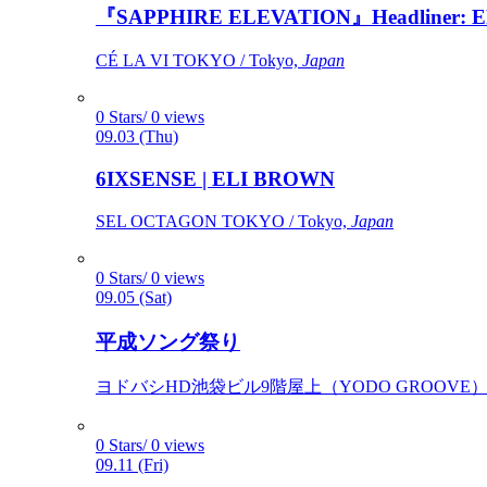
『SAPPHIRE ELEVATION』Headliner: Ely 
CÉ LA VI TOKYO / Tokyo,
Japan
0 Stars/ 0 views
09.03 (Thu)
6IXSENSE | ELI BROWN
SEL OCTAGON TOKYO / Tokyo,
Japan
0 Stars/ 0 views
09.05 (Sat)
平成ソング祭り
ヨドバシHD池袋ビル9階屋上（YODO GROOVE） / 
0 Stars/ 0 views
09.11 (Fri)