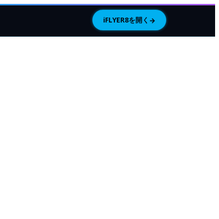
iFLYER8を開く
→