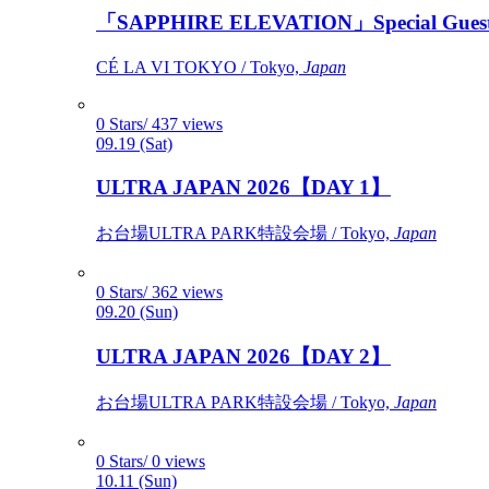
「SAPPHIRE ELEVATION」Special Gues
CÉ LA VI TOKYO / Tokyo,
Japan
0 Stars/ 437 views
09.19 (Sat)
ULTRA JAPAN 2026【DAY 1】
お台場ULTRA PARK特設会場 / Tokyo,
Japan
0 Stars/ 362 views
09.20 (Sun)
ULTRA JAPAN 2026【DAY 2】
お台場ULTRA PARK特設会場 / Tokyo,
Japan
0 Stars/ 0 views
10.11 (Sun)