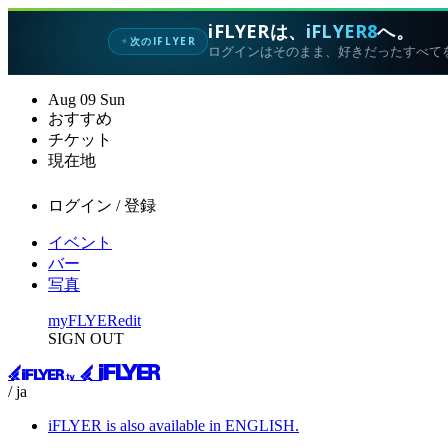
iFLYERは、
iFLYER8
へ。
次のIFLYER
✦
ログインはそのまま、好きだったすべて
Aug
09
Sun
おすすめ
チケット
現在地
ログイン / 登録
イベント
バー
写真
myFLYER
edit
SIGN OUT
/ ja
iFLYER is also available in ENGLISH.