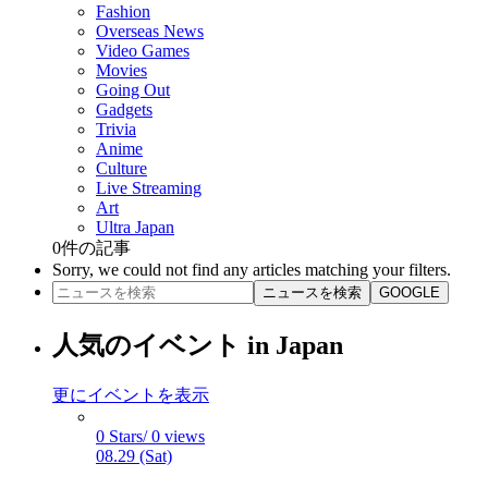
Fashion
Overseas News
Video Games
Movies
Going Out
Gadgets
Trivia
Anime
Culture
Live Streaming
Art
Ultra Japan
0
件の記事
Sorry, we could not find any articles matching your filters.
ニュースを検索
GOOGLE
人気のイベント in Japan
更にイベントを表示
0 Stars/ 0 views
08.29 (Sat)