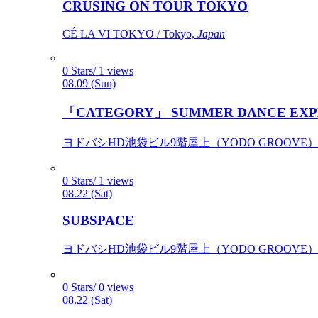
CRUSING ON TOUR TOKYO
CÉ LA VI TOKYO / Tokyo,
Japan
0 Stars/ 1 views
08.09 (Sun)
「CATEGORY」 SUMMER DANCE EXP
ヨドバシHD池袋ビル9階屋上（YODO GROOVE） / 
0 Stars/ 1 views
08.22 (Sat)
SUBSPACE
ヨドバシHD池袋ビル9階屋上（YODO GROOVE） / 
0 Stars/ 0 views
08.22 (Sat)