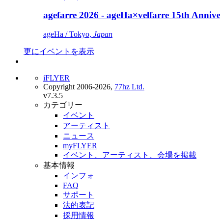
agefarre 2026 - ageHa×velfarre 15th Ann
ageHa / Tokyo,
Japan
更にイベントを表示
iFLYER
Copyright 2006-2026,
77hz Ltd.
v7.3.5
カテゴリー
イベント
アーティスト
ニュース
myFLYER
イベント、アーティスト、会場を掲載
基本情報
インフォ
FAQ
サポート
法的表記
採用情報