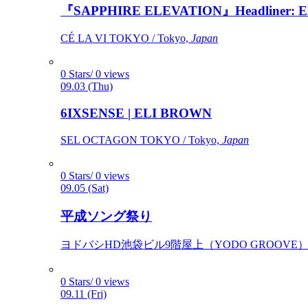
『SAPPHIRE ELEVATION』Headliner: Ely 
CÉ LA VI TOKYO / Tokyo,
Japan
0 Stars/ 0 views
09.03 (Thu)
6IXSENSE | ELI BROWN
SEL OCTAGON TOKYO / Tokyo,
Japan
0 Stars/ 0 views
09.05 (Sat)
平成ソング祭り
ヨドバシHD池袋ビル9階屋上（YODO GROOVE） / 
0 Stars/ 0 views
09.11 (Fri)