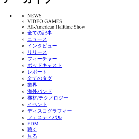
NEWS
VIDEO GAMES
All-American Halftime Show
全ての記事
ニュース
インタビュー
リリース
フィーチャー
ポッドキャスト
レポート
全てのタグ
業界
海外バンド
機材/テクノロジー
イベント
ディスコグラフィー
フェスティバル
EDM
聴く
見る