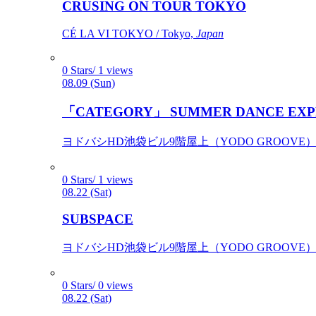
CRUSING ON TOUR TOKYO
CÉ LA VI TOKYO / Tokyo,
Japan
0 Stars/ 1 views
08.09 (Sun)
「CATEGORY」 SUMMER DANCE EXP
ヨドバシHD池袋ビル9階屋上（YODO GROOVE） / 
0 Stars/ 1 views
08.22 (Sat)
SUBSPACE
ヨドバシHD池袋ビル9階屋上（YODO GROOVE） / 
0 Stars/ 0 views
08.22 (Sat)