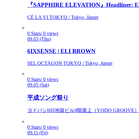
『SAPPHIRE ELEVATION』Headliner: Ely 
CÉ LA VI TOKYO / Tokyo,
Japan
0 Stars/ 0 views
09.03 (Thu)
6IXSENSE | ELI BROWN
SEL OCTAGON TOKYO / Tokyo,
Japan
0 Stars/ 0 views
09.05 (Sat)
平成ソング祭り
ヨドバシHD池袋ビル9階屋上（YODO GROOVE） / 
0 Stars/ 0 views
09.11 (Fri)