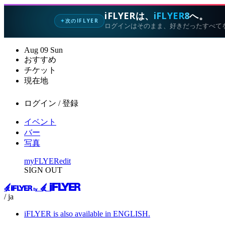
iFLYERは、
iFLYER8
へ。
次のIFLYER
✦
ログインはそのまま、好きだったすべて
Aug
09
Sun
おすすめ
チケット
現在地
ログイン / 登録
イベント
バー
写真
myFLYER
edit
SIGN OUT
/ ja
iFLYER is also available in ENGLISH.