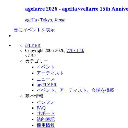
agefarre 2026 - ageHa×velfarre 15th Ann
ageHa / Tokyo,
Japan
更にイベントを表示
iFLYER
Copyright 2006-2026,
77hz Ltd.
v7.3.5
カテゴリー
イベント
アーティスト
ニュース
myFLYER
イベント、アーティスト、会場を掲載
基本情報
インフォ
FAQ
サポート
法的表記
採用情報