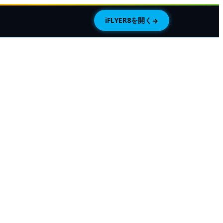
iFLYER8を開く
→