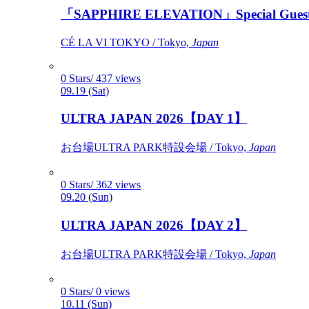
「SAPPHIRE ELEVATION」Special Gues
CÉ LA VI TOKYO / Tokyo,
Japan
0 Stars/ 437 views
09.19 (Sat)
ULTRA JAPAN 2026【DAY 1】
お台場ULTRA PARK特設会場 / Tokyo,
Japan
0 Stars/ 362 views
09.20 (Sun)
ULTRA JAPAN 2026【DAY 2】
お台場ULTRA PARK特設会場 / Tokyo,
Japan
0 Stars/ 0 views
10.11 (Sun)