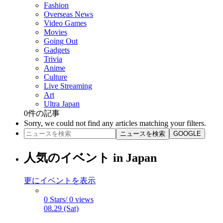
Fashion
Overseas News
Video Games
Movies
Going Out
Gadgets
Trivia
Anime
Culture
Live Streaming
Art
Ultra Japan
0
件の記事
Sorry, we could not find any articles matching your filters.
ニュースを検索
GOOGLE
人気のイベント in Japan
更にイベントを表示
0 Stars/ 0 views
08.29 (Sat)