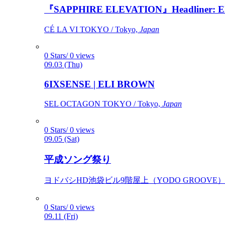
『SAPPHIRE ELEVATION』Headliner: Ely 
CÉ LA VI TOKYO / Tokyo,
Japan
0 Stars/ 0 views
09.03 (Thu)
6IXSENSE | ELI BROWN
SEL OCTAGON TOKYO / Tokyo,
Japan
0 Stars/ 0 views
09.05 (Sat)
平成ソング祭り
ヨドバシHD池袋ビル9階屋上（YODO GROOVE） / 
0 Stars/ 0 views
09.11 (Fri)