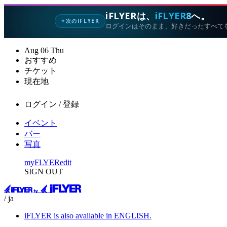
iFLYERは、
iFLYER8
へ。
次のIFLYER
✦
ログインはそのまま、好きだったすべて
Aug
06
Thu
おすすめ
チケット
現在地
ログイン / 登録
イベント
バー
写真
myFLYER
edit
SIGN OUT
/ ja
iFLYER is also available in ENGLISH.