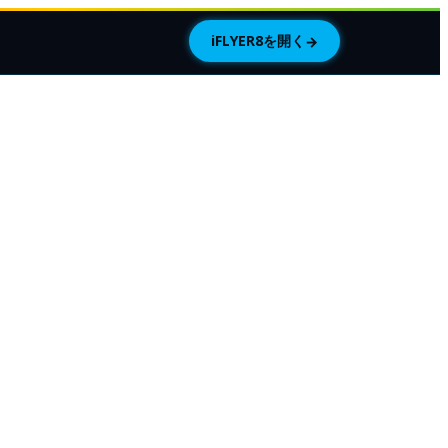
iFLYER8を開く
→