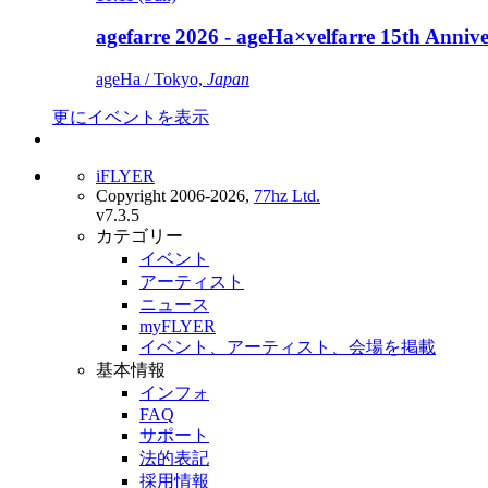
agefarre 2026 - ageHa×velfarre 15th Ann
ageHa / Tokyo,
Japan
更にイベントを表示
iFLYER
Copyright 2006-2026,
77hz Ltd.
v7.3.5
カテゴリー
イベント
アーティスト
ニュース
myFLYER
イベント、アーティスト、会場を掲載
基本情報
インフォ
FAQ
サポート
法的表記
採用情報