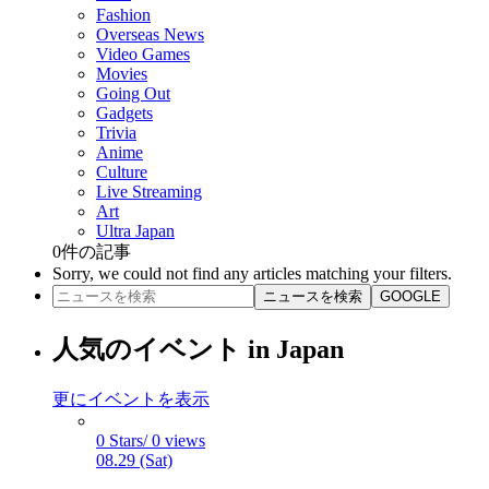
Fashion
Overseas News
Video Games
Movies
Going Out
Gadgets
Trivia
Anime
Culture
Live Streaming
Art
Ultra Japan
0
件の記事
Sorry, we could not find any articles matching your filters.
ニュースを検索
GOOGLE
人気のイベント in Japan
更にイベントを表示
0 Stars/ 0 views
08.29 (Sat)