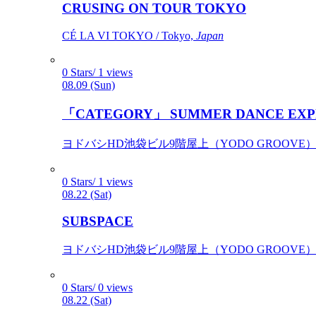
CRUSING ON TOUR TOKYO
CÉ LA VI TOKYO / Tokyo,
Japan
0 Stars/ 1 views
08.09 (Sun)
「CATEGORY」 SUMMER DANCE EXP
ヨドバシHD池袋ビル9階屋上（YODO GROOVE） / 
0 Stars/ 1 views
08.22 (Sat)
SUBSPACE
ヨドバシHD池袋ビル9階屋上（YODO GROOVE） / 
0 Stars/ 0 views
08.22 (Sat)