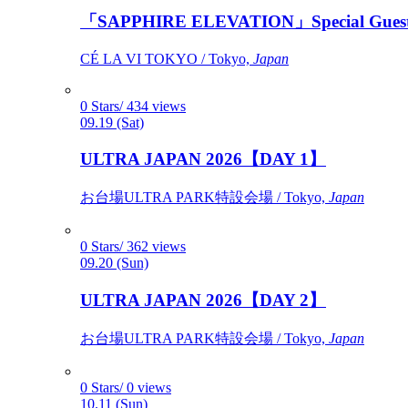
「SAPPHIRE ELEVATION」Special Gues
CÉ LA VI TOKYO / Tokyo,
Japan
0 Stars/ 434 views
09.19 (Sat)
ULTRA JAPAN 2026【DAY 1】
お台場ULTRA PARK特設会場 / Tokyo,
Japan
0 Stars/ 362 views
09.20 (Sun)
ULTRA JAPAN 2026【DAY 2】
お台場ULTRA PARK特設会場 / Tokyo,
Japan
0 Stars/ 0 views
10.11 (Sun)