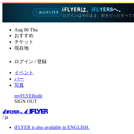
iFLYERは、
iFLYER8
へ。
次のIFLYER
✦
ログインはそのまま、好きだったすべて
Aug
06
Thu
おすすめ
チケット
現在地
ログイン / 登録
イベント
バー
写真
myFLYER
edit
SIGN OUT
/ ja
iFLYER is also available in ENGLISH.