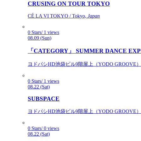
CRUSING ON TOUR TOKYO
CÉ LA VI TOKYO / Tokyo,
Japan
0 Stars/ 1 views
08.09 (Sun)
「CATEGORY」 SUMMER DANCE EXP
ヨドバシHD池袋ビル9階屋上（YODO GROOVE） / 
0 Stars/ 1 views
08.22 (Sat)
SUBSPACE
ヨドバシHD池袋ビル9階屋上（YODO GROOVE） / 
0 Stars/ 0 views
08.22 (Sat)