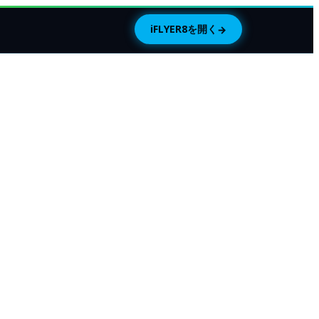
iFLYER8を開く
→