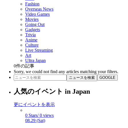
Fashion
Overseas News
Video Games
Movies
Going Out
Gadgets
Trivia
Anime
Culture
Live Streaming
Art
Ultra Japan
0
件の記事
Sorry, we could not find any articles matching your filters.
ニュースを検索
GOOGLE
人気のイベント in Japan
更にイベントを表示
0 Stars/ 0 views
08.29 (Sat)