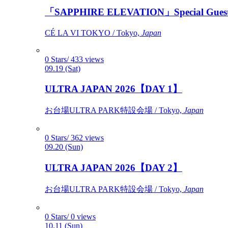
「SAPPHIRE ELEVATION」Special Gues
CÉ LA VI TOKYO / Tokyo,
Japan
0 Stars/ 433 views
09.19 (Sat)
ULTRA JAPAN 2026【DAY 1】
お台場ULTRA PARK特設会場 / Tokyo,
Japan
0 Stars/ 362 views
09.20 (Sun)
ULTRA JAPAN 2026【DAY 2】
お台場ULTRA PARK特設会場 / Tokyo,
Japan
0 Stars/ 0 views
10.11 (Sun)