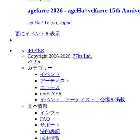
agefarre 2026 - ageHa×velfarre 15th Ann
ageHa / Tokyo,
Japan
更にイベントを表示
iFLYER
Copyright 2006-2026,
77hz Ltd.
v7.3.5
カテゴリー
イベント
アーティスト
ニュース
myFLYER
イベント、アーティスト、会場を掲載
基本情報
インフォ
FAQ
サポート
法的表記
採用情報