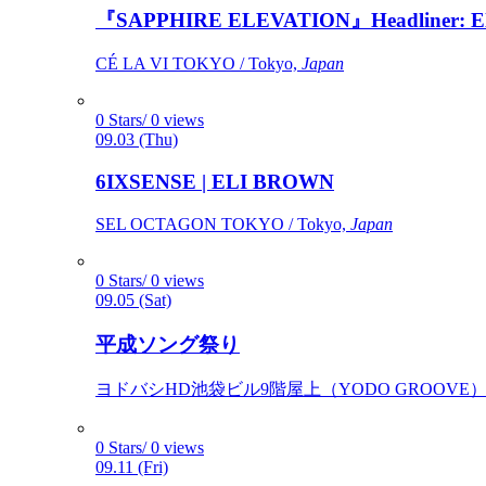
『SAPPHIRE ELEVATION』Headliner: Ely 
CÉ LA VI TOKYO / Tokyo,
Japan
0 Stars/ 0 views
09.03 (Thu)
6IXSENSE | ELI BROWN
SEL OCTAGON TOKYO / Tokyo,
Japan
0 Stars/ 0 views
09.05 (Sat)
平成ソング祭り
ヨドバシHD池袋ビル9階屋上（YODO GROOVE） / 
0 Stars/ 0 views
09.11 (Fri)