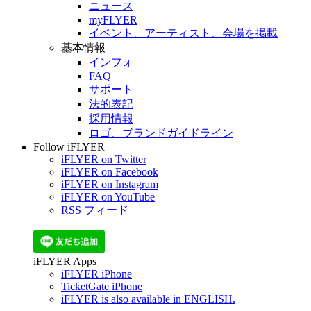
ニュース
myFLYER
イベント、アーティスト、会場を掲載
基本情報
インフォ
FAQ
サポート
法的表記
採用情報
ロゴ、ブランドガイドライン
Follow iFLYER
iFLYER on Twitter
iFLYER on Facebook
iFLYER on Instagram
iFLYER on YouTube
RSS フィード
iFLYER Apps
iFLYER iPhone
TicketGate iPhone
iFLYER is also available in ENGLISH.