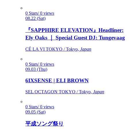
0 Stars/ 0 views
08.22 (Sat)
『SAPPHIRE ELEVATION』Headliner:
Ely Oaks ｜ Special Guest DJ: Tungevaag
CÉ LA VI TOKYO / Tokyo,
Japan
0 Stars/ 0 views
09.03 (Thu)
6IXSENSE | ELI BROWN
SEL OCTAGON TOKYO / Tokyo,
Japan
0 Stars/ 0 views
09.05 (Sat)
平成ソング祭り