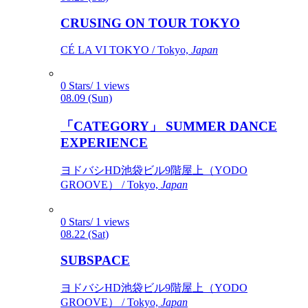
CRUSING ON TOUR TOKYO
CÉ LA VI TOKYO / Tokyo,
Japan
0 Stars/ 1 views
08.09 (Sun)
「CATEGORY」 SUMMER DANCE
EXPERIENCE
ヨドバシHD池袋ビル9階屋上（YODO
GROOVE） / Tokyo,
Japan
0 Stars/ 1 views
08.22 (Sat)
SUBSPACE
ヨドバシHD池袋ビル9階屋上（YODO
GROOVE） / Tokyo,
Japan