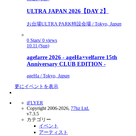
ULTRA JAPAN 2026【DAY 2】
お台場ULTRA PARK特設会場 / Tokyo,
Japan
0 Stars/ 0 views
10.11 (Sun)
agefarre 2026 - ageHa×velfarre 15th
Anniversary CLUB EDITION -
ageHa / Tokyo,
Japan
更にイベントを表示
iFLYER
Copyright 2006-2026,
77hz Ltd.
v7.3.5
カテゴリー
イベント
アーティスト