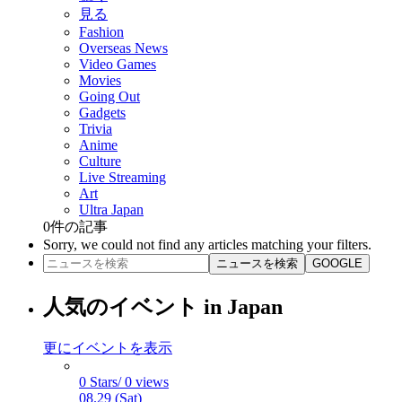
見る
Fashion
Overseas News
Video Games
Movies
Going Out
Gadgets
Trivia
Anime
Culture
Live Streaming
Art
Ultra Japan
0
件の記事
Sorry, we could not find any articles matching your filters.
ニュースを検索
GOOGLE
人気のイベント in Japan
更にイベントを表示
0 Stars/ 0 views
08.29 (Sat)