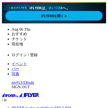
iFLYERは、
iFLYER8
へ。
次のIFLYER
✦
iFLYER8を開く
→
Aug
06
Thu
おすすめ
チケット
現在地
ログイン / 登録
イベント
バー
写真
myFLYER
edit
SIGN OUT
/ ja
iFLYER is also available in ENGLISH.