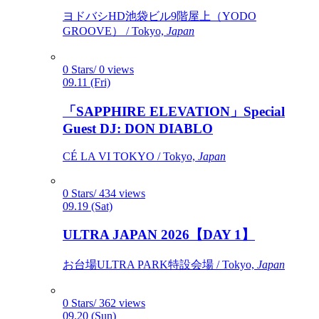
ヨドバシHD池袋ビル9階屋上（YODO
GROOVE） / Tokyo,
Japan
0 Stars/ 0 views
09.11 (Fri)
「SAPPHIRE ELEVATION」Special
Guest DJ: DON DIABLO
CÉ LA VI TOKYO / Tokyo,
Japan
0 Stars/ 434 views
09.19 (Sat)
ULTRA JAPAN 2026【DAY 1】
お台場ULTRA PARK特設会場 / Tokyo,
Japan
0 Stars/ 362 views
09.20 (Sun)