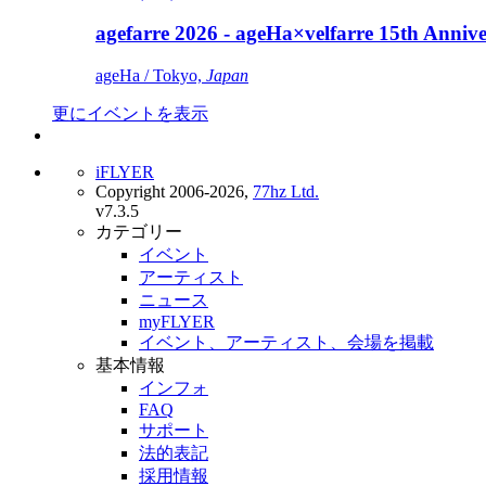
agefarre 2026 - ageHa×velfarre 15th Ann
ageHa / Tokyo,
Japan
更にイベントを表示
iFLYER
Copyright 2006-2026,
77hz Ltd.
v7.3.5
カテゴリー
イベント
アーティスト
ニュース
myFLYER
イベント、アーティスト、会場を掲載
基本情報
インフォ
FAQ
サポート
法的表記
採用情報