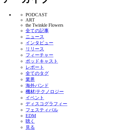
PODCAST
ART
the Twinkle Flowers
全ての記事
ニュース
インタビュー
リリース
フィーチャー
ポッドキャスト
レポート
全てのタグ
業界
海外バンド
機材/テクノロジー
イベント
ディスコグラフィー
フェスティバル
EDM
聴く
見る