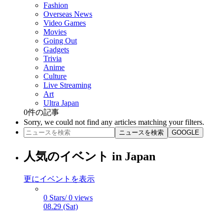
Fashion
Overseas News
Video Games
Movies
Going Out
Gadgets
Trivia
Anime
Culture
Live Streaming
Art
Ultra Japan
0
件の記事
Sorry, we could not find any articles matching your filters.
ニュースを検索
GOOGLE
人気のイベント in Japan
更にイベントを表示
0 Stars/ 0 views
08.29 (Sat)