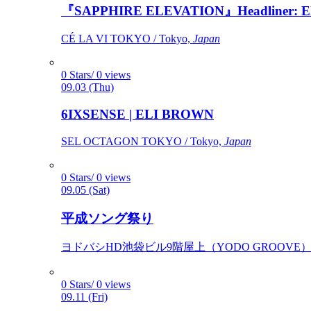
『SAPPHIRE ELEVATION』Headliner: Ely 
CÉ LA VI TOKYO / Tokyo,
Japan
0 Stars/ 0 views
09.03 (Thu)
6IXSENSE | ELI BROWN
SEL OCTAGON TOKYO / Tokyo,
Japan
0 Stars/ 0 views
09.05 (Sat)
平成ソング祭り
ヨドバシHD池袋ビル9階屋上（YODO GROOVE） / 
0 Stars/ 0 views
09.11 (Fri)