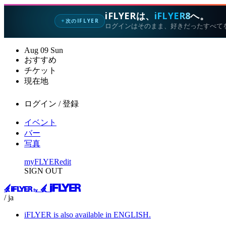
iFLYERは、
iFLYER8
へ。
次のIFLYER
✦
ログインはそのまま、好きだったすべて
Aug
09
Sun
おすすめ
チケット
現在地
ログイン / 登録
イベント
バー
写真
myFLYER
edit
SIGN OUT
/ ja
iFLYER is also available in ENGLISH.