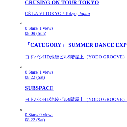
CRUSING ON TOUR TOKYO
CÉ LA VI TOKYO / Tokyo,
Japan
0 Stars/ 1 views
08.09 (Sun)
「CATEGORY」 SUMMER DANCE EXP
ヨドバシHD池袋ビル9階屋上（YODO GROOVE） / 
0 Stars/ 1 views
08.22 (Sat)
SUBSPACE
ヨドバシHD池袋ビル9階屋上（YODO GROOVE） / 
0 Stars/ 0 views
08.22 (Sat)