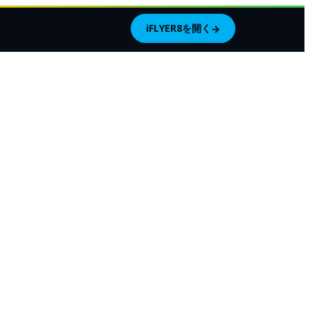
iFLYER8を開く
→