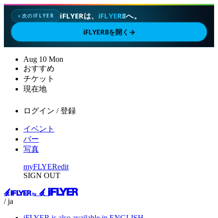
iFLYERは、
iFLYER8
へ。
次のIFLYER
✦
iFLYER8を開く
→
Aug
10
Mon
おすすめ
チケット
現在地
ログイン / 登録
イベント
バー
写真
myFLYER
edit
SIGN OUT
/ ja
iFLYER is also available in ENGLISH.