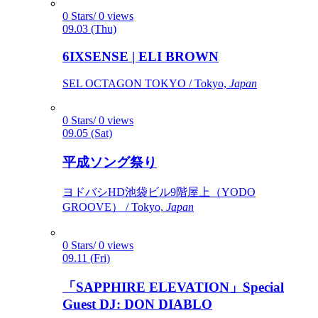
0 Stars/ 0 views
09.03 (Thu)
6IXSENSE | ELI BROWN
SEL OCTAGON TOKYO / Tokyo,
Japan
0 Stars/ 0 views
09.05 (Sat)
平成ソング祭り
ヨドバシHD池袋ビル9階屋上（YODO
GROOVE） / Tokyo,
Japan
0 Stars/ 0 views
09.11 (Fri)
「SAPPHIRE ELEVATION」Special
Guest DJ: DON DIABLO