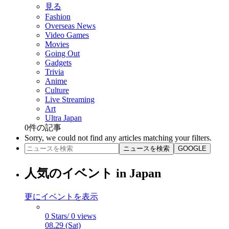
見る
Fashion
Overseas News
Video Games
Movies
Going Out
Gadgets
Trivia
Anime
Culture
Live Streaming
Art
Ultra Japan
0
件の記事
Sorry, we could not find any articles matching your filters.
ニュースを検索
GOOGLE
人気のイベント in Japan
更にイベントを表示
0 Stars/ 0 views
08.29 (Sat)