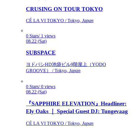
CRUSING ON TOUR TOKYO
CÉ LA VI TOKYO / Tokyo,
Japan
0 Stars/ 1 views
08.22 (Sat)
SUBSPACE
ヨドバシHD池袋ビル9階屋上（YODO
GROOVE） / Tokyo,
Japan
0 Stars/ 0 views
08.22 (Sat)
『SAPPHIRE ELEVATION』Headliner:
Ely Oaks ｜ Special Guest DJ: Tungevaag
CÉ LA VI TOKYO / Tokyo,
Japan