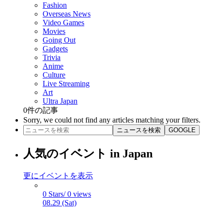
Fashion
Overseas News
Video Games
Movies
Going Out
Gadgets
Trivia
Anime
Culture
Live Streaming
Art
Ultra Japan
0
件の記事
Sorry, we could not find any articles matching your filters.
ニュースを検索
GOOGLE
人気のイベント in Japan
更にイベントを表示
0 Stars/ 0 views
08.29 (Sat)