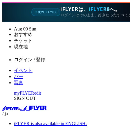
iFLYERは、
iFLYER8
へ。
次のIFLYER
✦
ログインはそのまま、好きだったすべて
Aug
09
Sun
おすすめ
チケット
現在地
ログイン / 登録
イベント
バー
写真
myFLYER
edit
SIGN OUT
/ ja
iFLYER is also available in ENGLISH.