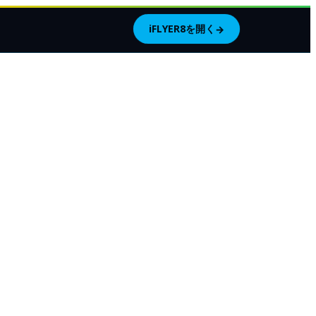
iFLYER8を開く
→