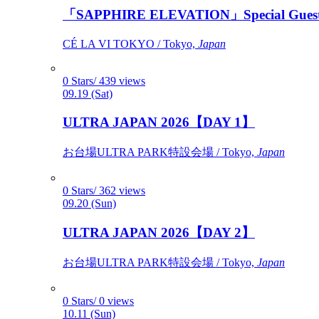
「SAPPHIRE ELEVATION」Special Gues
CÉ LA VI TOKYO / Tokyo,
Japan
0 Stars/ 439 views
09.19 (Sat)
ULTRA JAPAN 2026【DAY 1】
お台場ULTRA PARK特設会場 / Tokyo,
Japan
0 Stars/ 362 views
09.20 (Sun)
ULTRA JAPAN 2026【DAY 2】
お台場ULTRA PARK特設会場 / Tokyo,
Japan
0 Stars/ 0 views
10.11 (Sun)