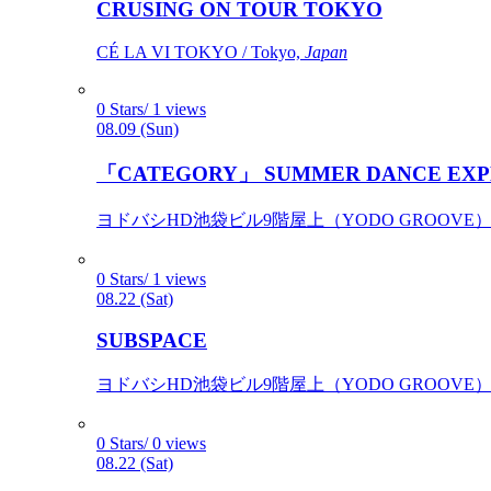
CRUSING ON TOUR TOKYO
CÉ LA VI TOKYO / Tokyo,
Japan
0 Stars/ 1 views
08.09 (Sun)
「CATEGORY」 SUMMER DANCE EXP
ヨドバシHD池袋ビル9階屋上（YODO GROOVE） / 
0 Stars/ 1 views
08.22 (Sat)
SUBSPACE
ヨドバシHD池袋ビル9階屋上（YODO GROOVE） / 
0 Stars/ 0 views
08.22 (Sat)