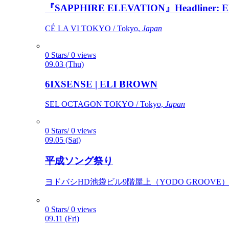
『SAPPHIRE ELEVATION』Headliner: Ely 
CÉ LA VI TOKYO / Tokyo,
Japan
0 Stars/ 0 views
09.03 (Thu)
6IXSENSE | ELI BROWN
SEL OCTAGON TOKYO / Tokyo,
Japan
0 Stars/ 0 views
09.05 (Sat)
平成ソング祭り
ヨドバシHD池袋ビル9階屋上（YODO GROOVE） / 
0 Stars/ 0 views
09.11 (Fri)