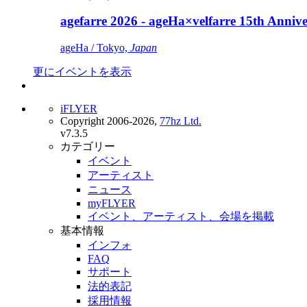
agefarre 2026 - ageHa×velfarre 15th Ann
ageHa / Tokyo,
Japan
更にイベントを表示
iFLYER
Copyright 2006-2026,
77hz Ltd.
v7.3.5
カテゴリー
イベント
アーティスト
ニュース
myFLYER
イベント、アーティスト、会場を掲載
基本情報
インフォ
FAQ
サポート
法的表記
採用情報