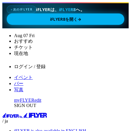
iFLYERは、
iFLYER8
へ。
次のIFLYER
✦
iFLYER8を開く
→
Aug
07
Fri
おすすめ
チケット
現在地
ログイン / 登録
イベント
バー
写真
myFLYER
edit
SIGN OUT
/ ja
iFLYER is also available in ENGLISH.