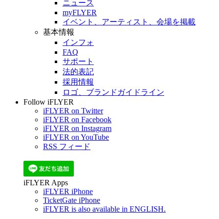
ニュース
myFLYER
イベント、アーティスト、会場を掲載
基本情報
インフォ
FAQ
サポート
法的表記
採用情報
ロゴ、ブランドガイドライン
Follow iFLYER
iFLYER on Twitter
iFLYER on Facebook
iFLYER on Instagram
iFLYER on YouTube
RSS フィード
iFLYER Apps
iFLYER iPhone
TicketGate iPhone
iFLYER is also available in ENGLISH.