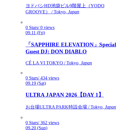
ヨドバシHD池袋ビル9階屋上（YODO
GROOVE） / Tokyo,
Japan
0 Stars/ 0 views
09.11 (Fri)
「SAPPHIRE ELEVATION」Special
Guest DJ: DON DIABLO
CÉ LA VI TOKYO / Tokyo,
Japan
0 Stars/ 434 views
09.19 (Sat)
ULTRA JAPAN 2026【DAY 1】
お台場ULTRA PARK特設会場 / Tokyo,
Japan
0 Stars/ 362 views
09.20 (Sun)