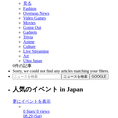
見る
Fashion
Overseas News
Video Games
Movies
Going Out
Gadgets
Trivia
Anime
Culture
Live Streaming
Art
Ultra Japan
0
件の記事
Sorry, we could not find any articles matching your filters.
ニュースを検索
GOOGLE
人気のイベント in Japan
更にイベントを表示
0 Stars/ 0 views
08.29 (Sat)