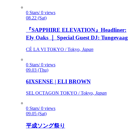
0 Stars/ 0 views
08.22 (Sat)
『SAPPHIRE ELEVATION』Headliner:
Ely Oaks ｜ Special Guest DJ: Tungevaag
CÉ LA VI TOKYO / Tokyo,
Japan
0 Stars/ 0 views
09.03 (Thu)
6IXSENSE | ELI BROWN
SEL OCTAGON TOKYO / Tokyo,
Japan
0 Stars/ 0 views
09.05 (Sat)
平成ソング祭り