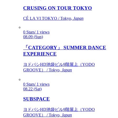
CRUSING ON TOUR TOKYO
CÉ LA VI TOKYO / Tokyo,
Japan
0 Stars/ 1 views
08.09 (Sun)
「CATEGORY」 SUMMER DANCE
EXPERIENCE
ヨドバシHD池袋ビル9階屋上（YODO
GROOVE） / Tokyo,
Japan
0 Stars/ 1 views
08.22 (Sat)
SUBSPACE
ヨドバシHD池袋ビル9階屋上（YODO
GROOVE） / Tokyo,
Japan