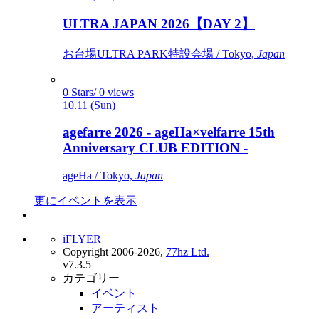
ULTRA JAPAN 2026【DAY 2】
お台場ULTRA PARK特設会場 / Tokyo,
Japan
0 Stars/ 0 views
10.11 (Sun)
agefarre 2026 - ageHa×velfarre 15th
Anniversary CLUB EDITION -
ageHa / Tokyo,
Japan
更にイベントを表示
iFLYER
Copyright 2006-2026,
77hz Ltd.
v7.3.5
カテゴリー
イベント
アーティスト