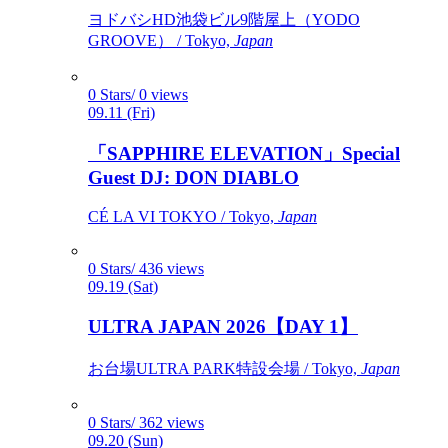
ヨドバシHD池袋ビル9階屋上（YODO
GROOVE） / Tokyo,
Japan
0 Stars/ 0 views
09.11 (Fri)
「SAPPHIRE ELEVATION」Special
Guest DJ: DON DIABLO
CÉ LA VI TOKYO / Tokyo,
Japan
0 Stars/ 436 views
09.19 (Sat)
ULTRA JAPAN 2026【DAY 1】
お台場ULTRA PARK特設会場 / Tokyo,
Japan
0 Stars/ 362 views
09.20 (Sun)