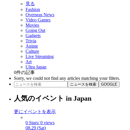
見る
Fashion
Overseas News
Video Games
Movies
Going Out
Gadgets
Trivia
Anime
Culture
Live Streaming
Art
Ultra Japan
0
件の記事
Sorry, we could not find any articles matching your filters.
ニュースを検索
GOOGLE
人気のイベント in Japan
更にイベントを表示
0 Stars/ 0 views
08.29 (Sat)