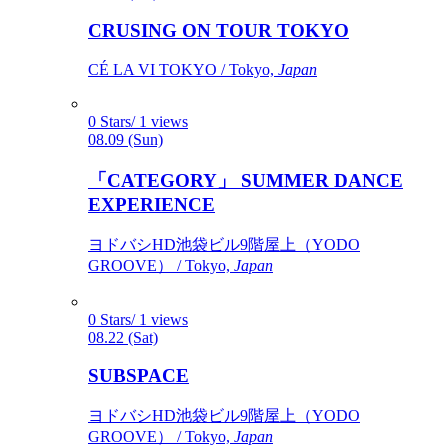
CRUSING ON TOUR TOKYO
CÉ LA VI TOKYO / Tokyo,
Japan
0 Stars/ 1 views
08.09 (Sun)
「CATEGORY」 SUMMER DANCE
EXPERIENCE
ヨドバシHD池袋ビル9階屋上（YODO
GROOVE） / Tokyo,
Japan
0 Stars/ 1 views
08.22 (Sat)
SUBSPACE
ヨドバシHD池袋ビル9階屋上（YODO
GROOVE） / Tokyo,
Japan