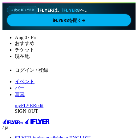
iFLYERは、
iFLYER8
へ。
次のIFLYER
✦
iFLYER8を開く
→
Aug
07
Fri
おすすめ
チケット
現在地
ログイン / 登録
イベント
バー
写真
myFLYER
edit
SIGN OUT
/ ja
iFLYER is also available in ENGLISH.