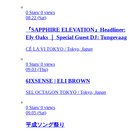
0 Stars/ 0 views
08.22 (Sat)
『SAPPHIRE ELEVATION』Headliner:
Ely Oaks ｜ Special Guest DJ: Tungevaag
CÉ LA VI TOKYO / Tokyo,
Japan
0 Stars/ 0 views
09.03 (Thu)
6IXSENSE | ELI BROWN
SEL OCTAGON TOKYO / Tokyo,
Japan
0 Stars/ 0 views
09.05 (Sat)
平成ソング祭り