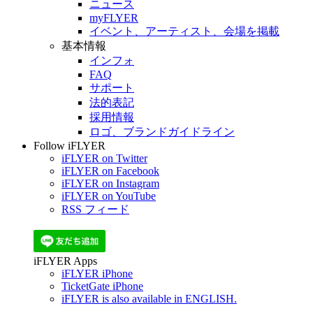
ニュース
myFLYER
イベント、アーティスト、会場を掲載
基本情報
インフォ
FAQ
サポート
法的表記
採用情報
ロゴ、ブランドガイドライン
Follow iFLYER
iFLYER on Twitter
iFLYER on Facebook
iFLYER on Instagram
iFLYER on YouTube
RSS フィード
iFLYER Apps
iFLYER iPhone
TicketGate iPhone
iFLYER is also available in ENGLISH.