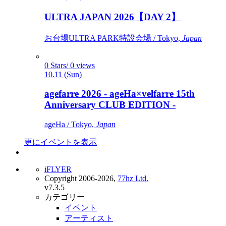
ULTRA JAPAN 2026【DAY 2】
お台場ULTRA PARK特設会場 / Tokyo,
Japan
0 Stars/ 0 views
10.11 (Sun)
agefarre 2026 - ageHa×velfarre 15th
Anniversary CLUB EDITION -
ageHa / Tokyo,
Japan
更にイベントを表示
iFLYER
Copyright 2006-2026,
77hz Ltd.
v7.3.5
カテゴリー
イベント
アーティスト