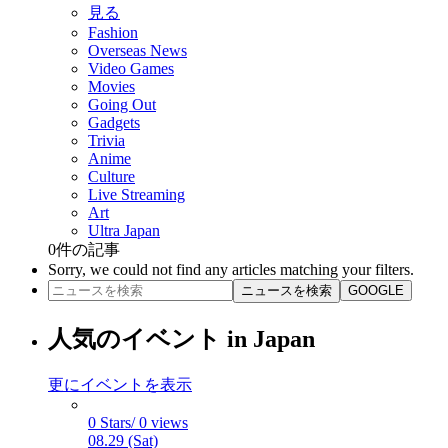
見る
Fashion
Overseas News
Video Games
Movies
Going Out
Gadgets
Trivia
Anime
Culture
Live Streaming
Art
Ultra Japan
0
件の記事
Sorry, we could not find any articles matching your filters.
ニュースを検索
GOOGLE
人気のイベント in Japan
更にイベントを表示
0 Stars/ 0 views
08.29 (Sat)