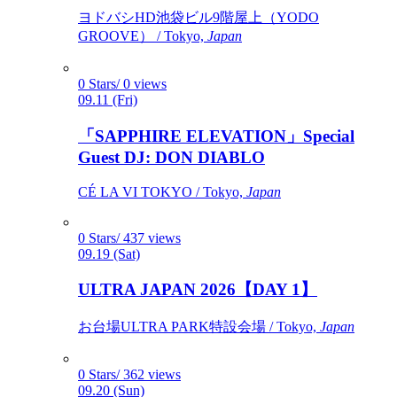
ヨドバシHD池袋ビル9階屋上（YODO
GROOVE） / Tokyo,
Japan
0 Stars/ 0 views
09.11 (Fri)
「SAPPHIRE ELEVATION」Special
Guest DJ: DON DIABLO
CÉ LA VI TOKYO / Tokyo,
Japan
0 Stars/ 437 views
09.19 (Sat)
ULTRA JAPAN 2026【DAY 1】
お台場ULTRA PARK特設会場 / Tokyo,
Japan
0 Stars/ 362 views
09.20 (Sun)