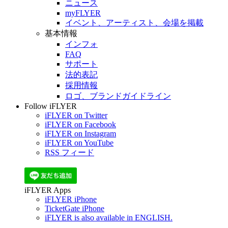
ニュース
myFLYER
イベント、アーティスト、会場を掲載
基本情報
インフォ
FAQ
サポート
法的表記
採用情報
ロゴ、ブランドガイドライン
Follow iFLYER
iFLYER on Twitter
iFLYER on Facebook
iFLYER on Instagram
iFLYER on YouTube
RSS フィード
iFLYER Apps
iFLYER iPhone
TicketGate iPhone
iFLYER is also available in ENGLISH.