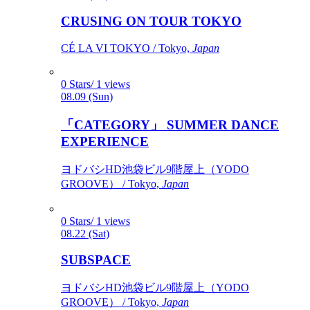
CRUSING ON TOUR TOKYO
CÉ LA VI TOKYO / Tokyo,
Japan
0 Stars/ 1 views
08.09 (Sun)
「CATEGORY」 SUMMER DANCE
EXPERIENCE
ヨドバシHD池袋ビル9階屋上（YODO
GROOVE） / Tokyo,
Japan
0 Stars/ 1 views
08.22 (Sat)
SUBSPACE
ヨドバシHD池袋ビル9階屋上（YODO
GROOVE） / Tokyo,
Japan