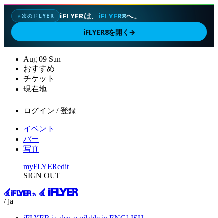
iFLYERは、
iFLYER8
へ。
次のIFLYER
✦
iFLYER8を開く
→
Aug
09
Sun
おすすめ
チケット
現在地
ログイン / 登録
イベント
バー
写真
myFLYER
edit
SIGN OUT
/ ja
iFLYER is also available in ENGLISH.