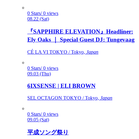
0 Stars/ 0 views
08.22 (Sat)
『SAPPHIRE ELEVATION』Headliner:
Ely Oaks ｜ Special Guest DJ: Tungevaag
CÉ LA VI TOKYO / Tokyo,
Japan
0 Stars/ 0 views
09.03 (Thu)
6IXSENSE | ELI BROWN
SEL OCTAGON TOKYO / Tokyo,
Japan
0 Stars/ 0 views
09.05 (Sat)
平成ソング祭り