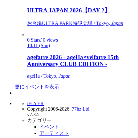
ULTRA JAPAN 2026【DAY 2】
お台場ULTRA PARK特設会場 / Tokyo,
Japan
0 Stars/ 0 views
10.11 (Sun)
agefarre 2026 - ageHa×velfarre 15th
Anniversary CLUB EDITION -
ageHa / Tokyo,
Japan
更にイベントを表示
iFLYER
Copyright 2006-2026,
77hz Ltd.
v7.3.5
カテゴリー
イベント
アーティスト